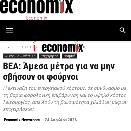
Economix
Αρχική
Οικονομία – Ανάπτυξη
Επιχειρήσεις
Οικονομία – Ανάπτυξη
Επιχειρήσεις
Θεσμικά
ΒΕΑ: Άμεσα μέτρα για να μην
σβήσουν οι φούρνοι
Η εκτίναξη του ενεργειακού κόστους, σε συνδυασμό με
τη βαριά φορολογική επιβάρυνση και το υψηλό κόστος
λειτουργίας, απειλούν τη βιωσιμότητα χιλιάδων μικρών
επιχειρήσεων.
Economix Newsroom
24 Απριλίου 2026