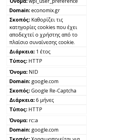
wpl_user_preference
economix.gr
Καθορίζει τις
κατηγορίες cookies που έχει
αποδεχτεί ο χρήστης από το
πλαίσιο συναίνεσης cookie.
1 έτος
HTTP
NID
google.com
Google Re-Captcha
6 μήνες
HTTP
rc::a
google.com
Χρησιμοποιείται για