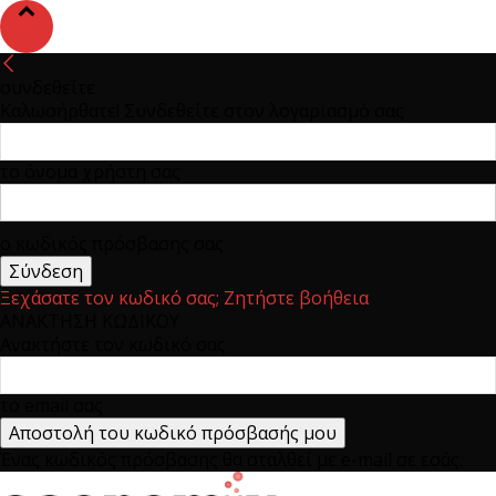
συνδεθείτε
Καλωσήρθατε! Συνδεθείτε στον λογαριασμό σας
το όνομα χρήστη σας
ο κωδικός πρόσβασης σας
Ξεχάσατε τον κωδικό σας; Ζητήστε βοήθεια
ΑΝΑΚΤΗΣΗ ΚΩΔΙΚΟΥ
Ανακτήστε τον κωδικό σας
το email σας
Ένας κωδικός πρόσβασης θα σταλθεί με e-mail σε εσάς.