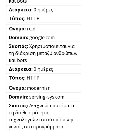
και bots
0 ημέρες
HTTP
rc::d
google.com
Χρησιμοποιείται για
τη διάκριση μεταξύ ανθρώπων
και bots
0 ημέρες
HTTP
modernizr
serving-sys.com
Ανιχνεύει αυτόματα
τη διαθεσιμότητα
τεχνολογιών ιστού επόμενης
γενιάς στα προγράμματα