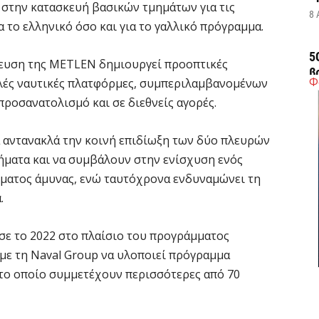
 στην κατασκευή βασικών τμημάτων για τις
8 
α το ελληνικό όσο και για το γαλλικό πρόγραμμα.
5
ίκευση της METLEN δημιουργεί προοπτικές
β
Φ
λές ναυτικές πλατφόρμες, συμπεριλαμβανομένων
τ
προσανατολισμό και σε διεθνείς αγορές.
8 
α αντανακλά την κοινή επιδίωξη των δύο πλευρών
Δ
ήματα και να συμβάλουν στην ενίσχυση ενός
τ
ματος άμυνας, ενώ ταυτόχρονα ενδυναμώνει τη
8 
.
Ε
σε το 2022 στο πλαίσιο του προγράμματος
«
 με τη Naval Group να υλοποιεί πρόγραμμα
δ
το οποίο συμμετέχουν περισσότερες από 70
8 