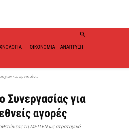
ΧΝΟΛΟΓΊΑ
ΟΙΚΟΝΟΜΊΑ – ΑΝΆΠΤΥΞΗ
υχίων και φρεγατών...
ο Συνεργασίας για
ιεθνείς αγορές
ποθετώντας τη METLEN ως στρατηγικό