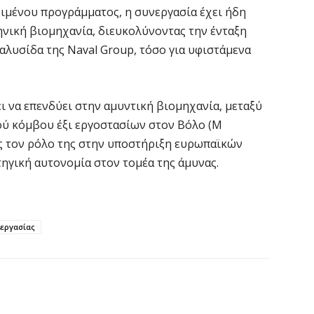
«
ιμένου προγράμματος, η συνεργασία έχει ήδη
μ
ηνική βιομηχανία, διευκολύνοντας την ένταξη
Κ
αλυσίδα της Naval Group, τόσο για υφιστάμενα
8 
Ε
ι να επενδύει στην αμυντική βιομηχανία, μεταξύ
7 
ύ κόμβου έξι εργοστασίων στον Βόλο (M
ας τον ρόλο της στην υποστήριξη ευρωπαϊκών
Ό
ηγική αυτονομία στον τομέα της άμυνας.
σ
7 
εργασίας
Σ
δ
υ
χ
7 