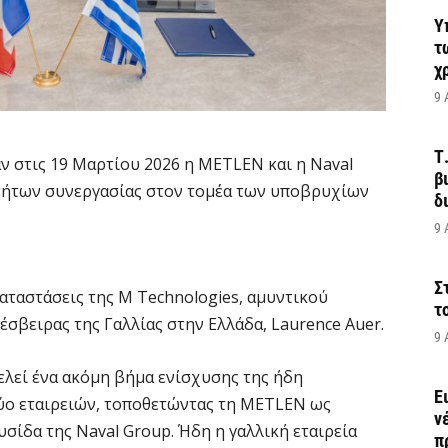
Υ
τ
χ
9 
Τ
 στις 19 Μαρτίου 2026 η METLEN και η Naval
β
τήτων συνεργασίας στον τομέα των υποβρυχίων
δ
9 
Σ
αταστάσεις της M Technologies, αμυντικού
τ
σβειρας της Γαλλίας στην Ελλάδα, Laurence Auer.
9 
ελεί ένα ακόμη βήμα ενίσχυσης της ήδη
Ε
ύο εταιρειών, τοποθετώντας τη METLEN ως
ν
σίδα της Naval Group. Ήδη η γαλλική εταιρεία
π