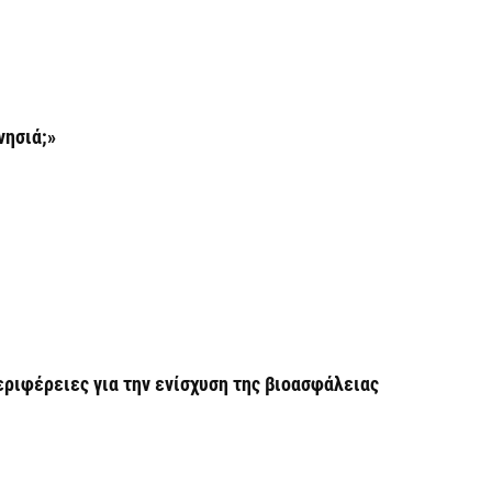
Κ
Σ
α
7 
νησιά;»
Σ
φ
3
7 
Η
χ
εριφέρειες για την ενίσχυση της βιοασφάλειας
Ο
το
7 