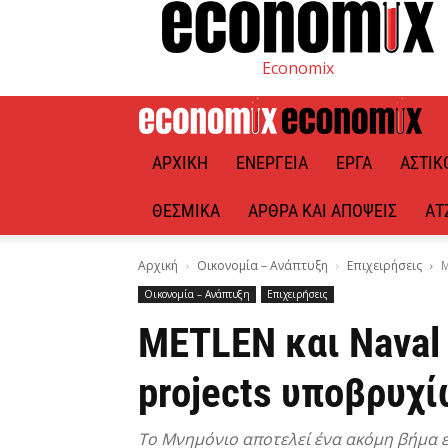
Economix
ΑΡΧΙΚΉ
ΕΝΈΡΓΕΙΑ
ΈΡΓΑ
ΑΣΤΙΚ
ΘΕΣΜΙΚΆ
ΆΡΘΡΑ ΚΑΙ ΑΠΌΨΕΙΣ
ΑΤ
Αρχική
Οικονομία – Ανάπτυξη
Επιχειρήσεις
M
Οικονομία – Ανάπτυξη
Επιχειρήσεις
METLEN και Naval
projects υποβρυχί
Tο Μνημόνιο αποτελεί ένα ακόμη βήμα ε