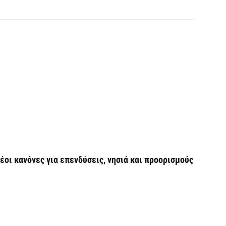
Θ
λ
μ
7 
Υ
Ι
7 
«
ν
νέοι κανόνες για επενδύσεις, νησιά και προορισμούς
7 
Α
α
7 