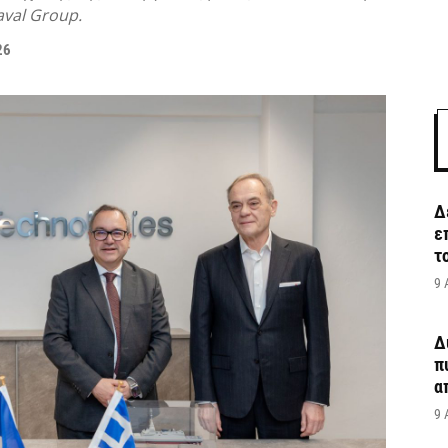
aval Group.
26
Δ
ε
τ
9 
Δ
π
α
9 