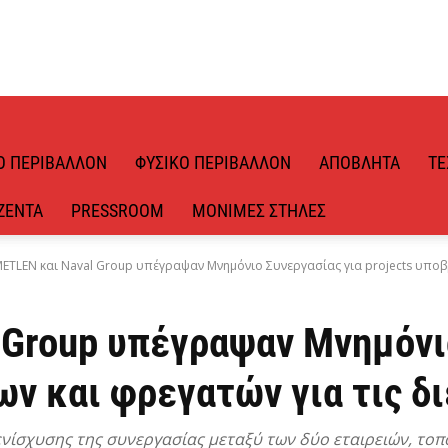
Ό ΠΕΡΙΒΆΛΛΟΝ
ΦΥΣΙΚΌ ΠΕΡΙΒΆΛΛΟΝ
ΑΠΌΒΛΗΤΑ
ΤΕ
ΖΈΝΤΑ
PRESSROOM
ΜΌΝΙΜΕΣ ΣΤΉΛΕΣ
ETLEN και Naval Group υπέγραψαν Μνημόνιο Συνεργασίας για projects υποβρ
 Group υπέγραψαν Μνημόνι
ων και φρεγατών για τις δ
νίσχυσης της συνεργασίας μεταξύ των δύο εταιρειών, το