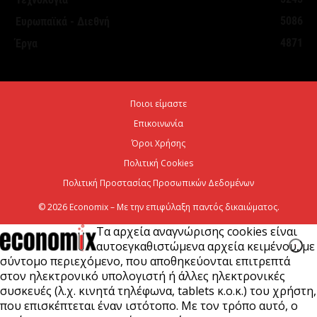
Χαρτογραφώντας το οικοσύστημα των spin-offs
5086
Ευρωπαϊκά - Διεθνή
στη Θεσσαλονίκη
4871
Έργα
5 Αυγούστου 2026
Σε κατάσταση κινητοποίησης Αττική, Εύβοια και
Ποιοι είμαστε
Βοιωτία λόγω πολύ υψηλού κινδύνου πυρκαγιάς
Επικοινωνία
5 Αυγούστου 2026
Όροι Χρήσης
Πολιτική Cookies
Πολιτική Προστασίας Προσωπικών Δεδομένων
© 2026 Economix – Με την επιφύλαξη παντός δικαιώματος.
Τα αρχεία αναγνώρισης cookies είναι
αυτοεγκαθιστώμενα αρχεία κειμένου, με
σύντομο περιεχόμενο, που αποθηκεύονται επιτρεπτά
στον ηλεκτρονικό υπολογιστή ή άλλες ηλεκτρονικές
συσκευές (λ.χ. κινητά τηλέφωνα, tablets κ.ο.κ.) του χρήστη,
που επισκέπτεται έναν ιστότοπο. Με τον τρόπο αυτό, ο