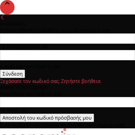
συνδεθείτε
Καλωσήρθατε! Συνδεθείτε στον λογαριασμό σας
το όνομα χρήστη σας
ο κωδικός πρόσβασης σας
Ξεχάσατε τον κωδικό σας; Ζητήστε βοήθεια
ΑΝΑΚΤΗΣΗ ΚΩΔΙΚΟΥ
Ανακτήστε τον κωδικό σας
το email σας
Ένας κωδικός πρόσβασης θα σταλθεί με e-mail σε εσάς.