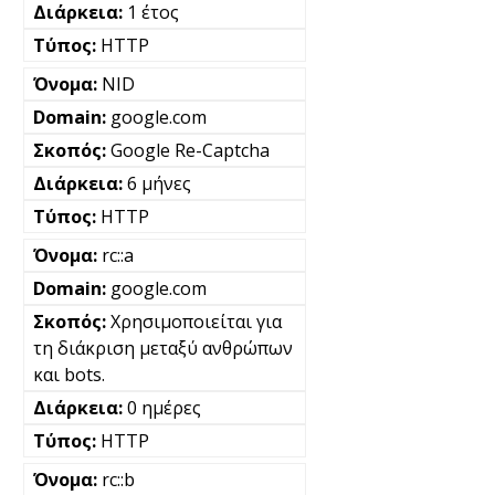
1 έτος
HTTP
NID
google.com
Google Re-Captcha
6 μήνες
HTTP
rc::a
google.com
Χρησιμοποιείται για
τη διάκριση μεταξύ ανθρώπων
και bots.
0 ημέρες
HTTP
rc::b