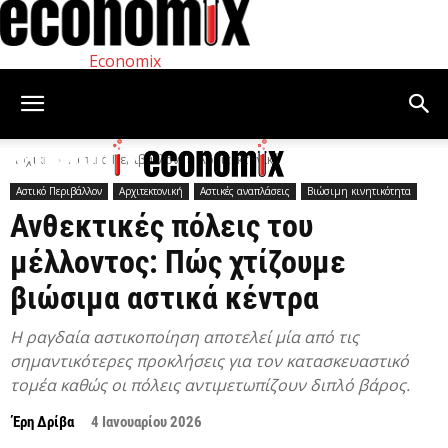
Economix
Αρχική
Αστικό Περιβάλλον
Αρχιτεκτονική
Αστικό Περιβάλλον
Αρχιτεκτονική
Αστικές αναπλάσεις
Βιώσιμη κινητικότητα
Ανθεκτικές πόλεις του
μέλλοντος: Πώς χτίζουμε
βιώσιμα αστικά κέντρα
H ραγδαία αστικοποίηση αποτελεί μία από τις
σημαντικότερες προκλήσεις για τον κατασκευαστικό
τομέα καθώς οι πόλεις αντιμετωπίζουν διπλό βάρος.
Έρη Δρίβα
4 Ιανουαρίου 2026