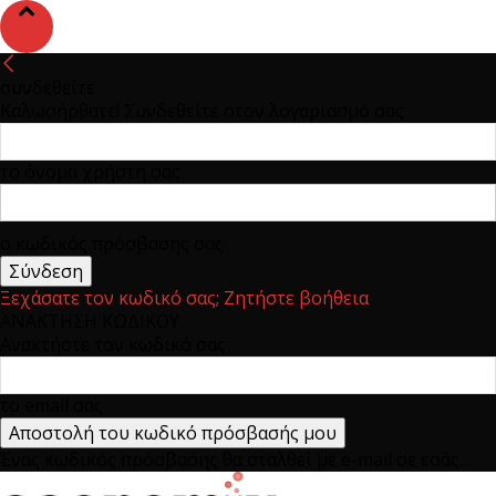
συνδεθείτε
Καλωσήρθατε! Συνδεθείτε στον λογαριασμό σας
το όνομα χρήστη σας
ο κωδικός πρόσβασης σας
Ξεχάσατε τον κωδικό σας; Ζητήστε βοήθεια
ΑΝΑΚΤΗΣΗ ΚΩΔΙΚΟΥ
Ανακτήστε τον κωδικό σας
το email σας
Ένας κωδικός πρόσβασης θα σταλθεί με e-mail σε εσάς.