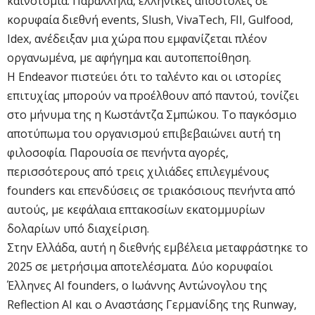
καινοτομία. Παράλληλα, ελληνικές αποστολές σε
κορυφαία διεθνή events, Slush, VivaTech, FII, Gulfood,
Idex, ανέδειξαν μια χώρα που εμφανίζεται πλέον
οργανωμένα, με αφήγημα και αυτοπεποίθηση.
Η Endeavor πιστεύει ότι το ταλέντο και οι ιστορίες
επιτυχίας μπορούν να προέλθουν από παντού, τονίζει
στο μήνυμα της η Κωστάντζα Σμπώκου. Το παγκόσμιο
αποτύπωμα του οργανισμού επιβεβαιώνει αυτή τη
φιλοσοφία. Παρουσία σε πενήντα αγορές,
περισσότερους από τρεις χιλιάδες επιλεγμένους
founders και επενδύσεις σε τριακόσιους πενήντα από
αυτούς, με κεφάλαια επτακοσίων εκατομμυρίων
δολαρίων υπό διαχείριση.
Στην Ελλάδα, αυτή η διεθνής εμβέλεια μεταφράστηκε το
2025 σε μετρήσιμα αποτελέσματα. Δύο κορυφαίοι
Έλληνες AI founders, ο Ιωάννης Αντώνογλου της
Reflection AI και ο Αναστάσης Γερμανίδης της Runway,