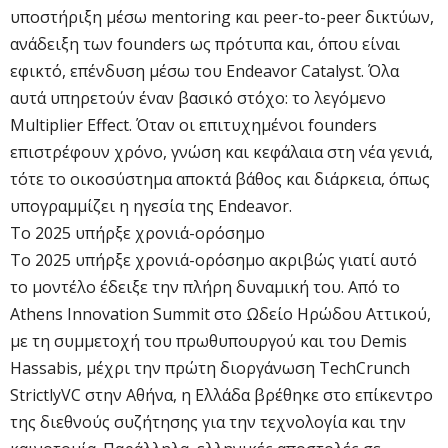
υποστήριξη μέσω mentoring και peer-to-peer δικτύων,
ανάδειξη των founders ως πρότυπα και, όπου είναι
εφικτό, επένδυση μέσω του Endeavor Catalyst. Όλα
αυτά υπηρετούν έναν βασικό στόχο: το λεγόμενο
Multiplier Effect. Όταν οι επιτυχημένοι founders
επιστρέφουν χρόνο, γνώση και κεφάλαια στη νέα γενιά,
τότε το οικοσύστημα αποκτά βάθος και διάρκεια, όπως
υπογραμμίζει η ηγεσία της Endeavor.
Το 2025 υπήρξε χρονιά-ορόσημο
Το 2025 υπήρξε χρονιά-ορόσημο ακριβώς γιατί αυτό
το μοντέλο έδειξε την πλήρη δυναμική του. Από το
Athens Innovation Summit στο Ωδείο Ηρώδου Αττικού,
με τη συμμετοχή του πρωθυπουργού και του Demis
Hassabis, μέχρι την πρώτη διοργάνωση TechCrunch
StrictlyVC στην Αθήνα, η Ελλάδα βρέθηκε στο επίκεντρο
της διεθνούς συζήτησης για την τεχνολογία και την