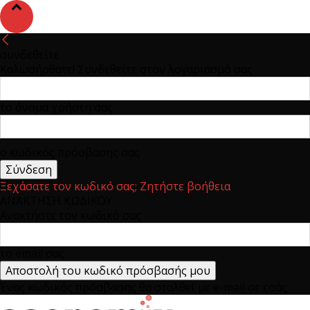
συνδεθείτε
Καλωσήρθατε! Συνδεθείτε στον λογαριασμό σας
το όνομα χρήστη σας
ο κωδικός πρόσβασης σας
Ξεχάσατε τον κωδικό σας; Ζητήστε βοήθεια
ΑΝΑΚΤΗΣΗ ΚΩΔΙΚΟΥ
Ανακτήστε τον κωδικό σας
το email σας
Ένας κωδικός πρόσβασης θα σταλθεί με e-mail σε εσάς.