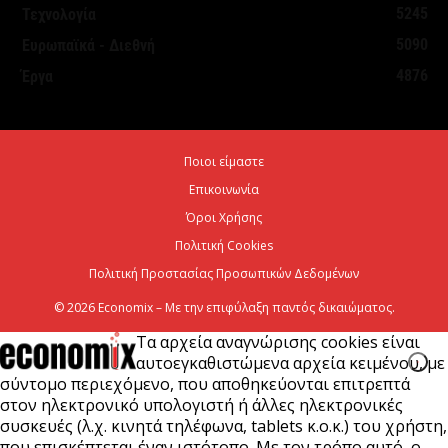
Θεσμοθετήθηκε το Ειδικό Χωροταξικό Πλαίσιο για
5245
Τεχνολογία
τον Τουρισμό: Στρατηγικό εργαλείο για βιώσιμη
5090
Ευρωπαϊκά - Διεθνή
τουριστική ανάπτυξη
4876
Έργα
7 Αυγούστου 2026
Χρίστος Δήμας: «Προχωρούν τα έργα σε όλο το
Ποιοι είμαστε
μήκος του ΒΟΑΚ»
Επικοινωνία
7 Αυγούστου 2026
Όροι Χρήσης
Πολιτική Cookies
Πολιτική Προστασίας Προσωπικών Δεδομένων
© 2026 Economix – Με την επιφύλαξη παντός δικαιώματος.
Τα αρχεία αναγνώρισης cookies είναι
αυτοεγκαθιστώμενα αρχεία κειμένου, με
σύντομο περιεχόμενο, που αποθηκεύονται επιτρεπτά
στον ηλεκτρονικό υπολογιστή ή άλλες ηλεκτρονικές
συσκευές (λ.χ. κινητά τηλέφωνα, tablets κ.ο.κ.) του χρήστη,
που επισκέπτεται έναν ιστότοπο. Με τον τρόπο αυτό, ο