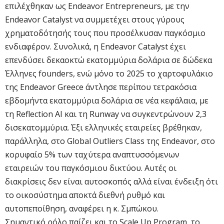
επιλέχθηκαν ως Endeavor Entrepreneurs, με την
Endeavor Catalyst να συμμετέχει στους γύρους
χρηματοδότησής τους που προσέλκυσαν παγκόσμιο
ενδιαφέρον. Συνολικά, η Endeavor Catalyst έχει
επενδύσει δεκαοκτώ εκατομμύρια δολάρια σε δώδεκα
Έλληνες founders, ενώ μόνο το 2025 το χαρτοφυλάκιο
της Endeavor Greece άντλησε περίπου τετρακόσια
εβδομήντα εκατομμύρια δολάρια σε νέα κεφάλαια, με
τη Reflection AI και τη Runway να συγκεντρώνουν 2,3
δισεκατομμύρια. Έξι ελληνικές εταιρείες βρέθηκαν,
παράλληλα, στο Global Outliers Class της Endeavor, στο
κορυφαίο 5% των ταχύτερα αναπτυσσόμενων
εταιρειών του παγκόσμιου δικτύου. Αυτές οι
διακρίσεις δεν είναι αυτοσκοπός αλλά είναι ένδειξη ότι
το οικοσύστημα αποκτά διεθνή ρυθμό και
αυτοπεποίθηση, αναφέρει η κ. Σμπώκου.
Σημαντικό ρόλο παίζει και το Scale Up Program, το