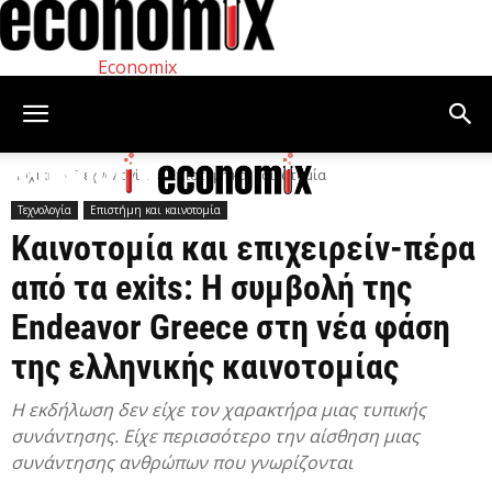
Economix
Αρχική
Τεχνολογία
Επιστήμη και καινοτομία
Τεχνολογία
Επιστήμη και καινοτομία
Καινοτομία και επιχειρείν-πέρα
από τα exits: Η συμβολή της
Endeavor Greece στη νέα φάση
της ελληνικής καινοτομίας
Η εκδήλωση δεν είχε τον χαρακτήρα μιας τυπικής
συνάντησης. Είχε περισσότερο την αίσθηση μιας
συνάντησης ανθρώπων που γνωρίζονται