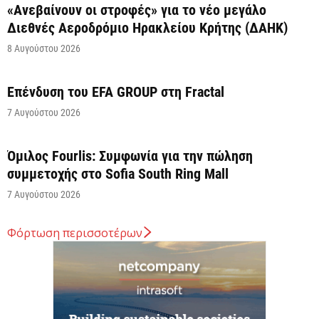
«Ανεβαίνουν οι στροφές» για το νέο μεγάλο
Διεθνές Αεροδρόμιο Ηρακλείου Κρήτης (ΔΑΗΚ)
8 Αυγούστου 2026
Επένδυση του EFA GROUP στη Fractal
7 Αυγούστου 2026
Όμιλος Fourlis: Συμφωνία για την πώληση
συμμετοχής στο Sofia South Ring Mall
7 Αυγούστου 2026
Φόρτωση περισσοτέρων
Σταύρος Καλαφάτης: «Έχουμε δημιουργήσει 20.000
νέες θέσεις εργασίας υψηλής εξειδίκευσης τα
τελευταία επτά χρόνια...
7 Αυγούστου 2026