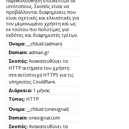
παρακολούθηση επισκεπτών σε
ιστότοπους. Σκοπός είναι να
προβάλλονται διαφημίσεις που
είναι σχετικές και ελκυστικές για
τον μεμονωμένο χρήστη και ως
εκ τούτου πιο πολύτιμες για
εκδότες και διαφημιστές τρίτων.
__cfduid (adman)
adman.gr
Ανακατευθύνει τα
HTTP αιτήματα του χρήστη
στα αντίστοιχα HTTPS για τις
υπηρεσίες Couldflare.
1 μήνας
HTTP
__cfduid (onesignal)
onesignal.com
Ανακατευθύνει τα