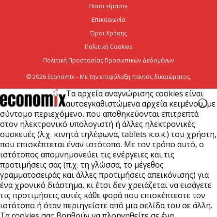
Ποιοι είμαστε
μήκος του ΒΟΑΚ»
Επικοινωνία
7 Αυγούστου 2026
Όροι Χρήσης
Πολιτική Cookies
Πολιτική Προστασίας Προσωπικών Δεδομένων
© 2026 Economix – Με την επιφύλαξη παντός δικαιώματος.
Τα αρχεία αναγνώρισης cookies είναι
αυτοεγκαθιστώμενα αρχεία κειμένου, με
σύντομο περιεχόμενο, που αποθηκεύονται επιτρεπτά
στον ηλεκτρονικό υπολογιστή ή άλλες ηλεκτρονικές
συσκευές (λ.χ. κινητά τηλέφωνα, tablets κ.ο.κ.) του χρήστη,
που επισκέπτεται έναν ιστότοπο. Με τον τρόπο αυτό, ο
ιστότοπος απομνημονεύει τις ενέργειες και τις
προτιμήσεις σας (π.χ. τη γλώσσα, το μέγεθος
γραμματοσειράς και άλλες προτιμήσεις απεικόνισης) για
ένα χρονικό διάστημα, κι έτσι δεν χρειάζεται να εισάγετε
τις προτιμήσεις αυτές κάθε φορά που επισκέπτεστε τον
ιστότοπο ή όταν περιηγείστε από μια σελίδα του σε άλλη.
Τα cookies σας βοηθούν να πλοηγηθείτε σε ένα