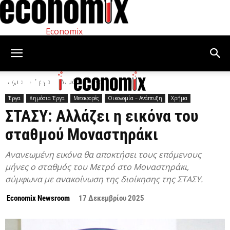
Economix
Αρχική
Έργα
Δημόσια Έργα
Έργα
Δημόσια Έργα
Μεταφορές
Οικονομία – Ανάπτυξη
Χρήμα
ΣΤΑΣΥ: Αλλάζει η εικόνα του
σταθμού Μοναστηράκι
Ανανεωμένη εικόνα θα αποκτήσει τους επόμενους
μήνες ο σταθμός του Μετρό στο Μοναστηράκι,
σύμφωνα με ανακοίνωση της διοίκησης της ΣΤΑΣΥ.
Economix Newsroom
17 Δεκεμβρίου 2025