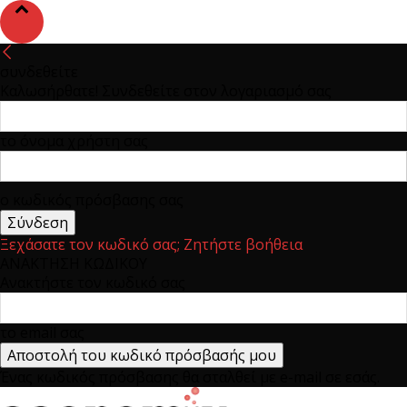
συνδεθείτε
Καλωσήρθατε! Συνδεθείτε στον λογαριασμό σας
το όνομα χρήστη σας
ο κωδικός πρόσβασης σας
Ξεχάσατε τον κωδικό σας; Ζητήστε βοήθεια
ΑΝΑΚΤΗΣΗ ΚΩΔΙΚΟΥ
Ανακτήστε τον κωδικό σας
το email σας
Ένας κωδικός πρόσβασης θα σταλθεί με e-mail σε εσάς.