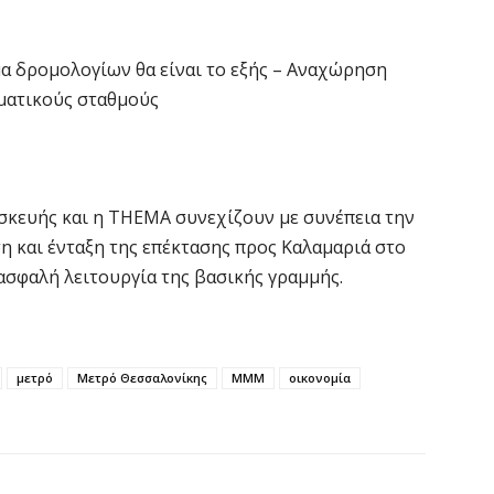
7 
α δρομολογίων θα είναι το εξής – Αναχώρηση
Κ
Σ
ματικούς σταθμούς
δ
7 
ασκευής και η THEMA συνεχίζουν με συνέπεια την
Υ
Π
 και ένταξη της επέκτασης προς Καλαμαριά στο
β
ασφαλή λειτουργία της βασικής γραμμής.
7 
Σ
μετρό
Μετρό Θεσσαλονίκης
ΜΜΜ
οικονομία
Ι
7 
Θ