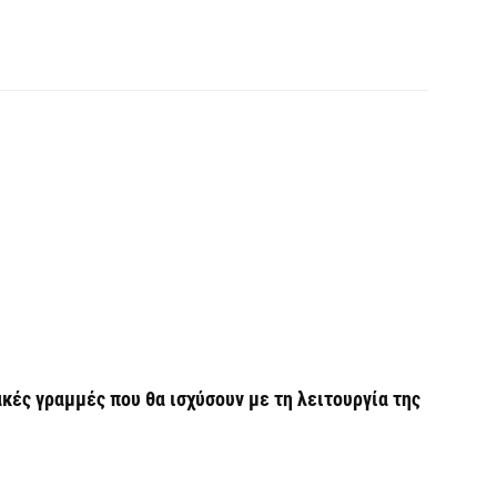
Π
ε
7 
Χ
ό
7 
Έ
α
7 
Η
κές γραμμές που θα ισχύσουν με τη λειτουργία της
Ε
έ
7 