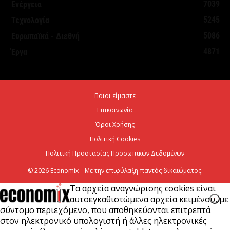
7039
Ενέργεια
5245
Τεχνολογία
Άνω των 20 δισ. ευρώ οι ρυθμίσεις οφειλών από
5086
Ευρωπαϊκά - Διεθνή
την έναρξη λειτουργίας της πλατφόρμας
4871
Έργα
5 Αυγούστου 2026
Κυρ. Μητσοτάκης: Η είσοδος της Meridiam
Ποιοι είμαστε
αποτελεί μια πολύ ισχυρή ψήφο εμπιστοσύνης στον
Επικοινωνία
ενεργειακό...
Όροι Χρήσης
5 Αυγούστου 2026
Πολιτική Cookies
Πολιτική Προστασίας Προσωπικών Δεδομένων
© 2026 Economix – Με την επιφύλαξη παντός δικαιώματος.
Τα αρχεία αναγνώρισης cookies είναι
αυτοεγκαθιστώμενα αρχεία κειμένου, με
σύντομο περιεχόμενο, που αποθηκεύονται επιτρεπτά
στον ηλεκτρονικό υπολογιστή ή άλλες ηλεκτρονικές