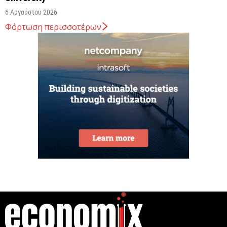
6 Αυγούστου 2026
Φόρτωση περισσοτέρων
ΥΠΕΘΟΟ: Υποβλήθηκε το αίτημα για την
ενεργοποίηση της ρήτρας διαφυγής για την
ενεργειακή ανθεκτικότητα
6 Αυγούστου 2026
Viohalco: Ισχυρές επιδόσεις το πρώτο εξάμηνο του
2026
6 Αυγούστου 2026
Χρίστος Δήμας: Στο Εθνικό Πρόγραμμα Ανάπτυξης
η αναβάθμιση του Αεροδρομίου Πάρου
6 Αυγούστου 2026