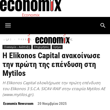
Economix
Αρχική
Οικονομία – Ανάπτυξη
Επιχειρήσεις
Οικονομία – Ανάπτυξη
Επιχειρήσεις
Χρήμα
Η Elikonos Capital ανακοίνωσε
την πρώτη της επένδυση στη
Mytilos
Η Elikonos Capital ολοκλήρωσε την πρώτη επένδυση
του Elikonos 3 S.C.A. SICAV-RAIF στην εταιρία Mytilos ΑΕ
(www.mytilos.gr).
Economix Newsroom
20 Νοεμβρίου 2025