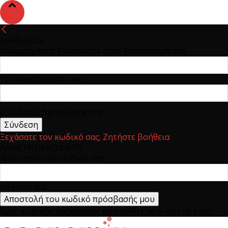
συνδεθείτε
Καλωσήρθατε! Συνδεθείτε στον λογαριασμό σας
το όνομα χρήστη σας
ο κωδικός πρόσβασης σας
Ξεχάσατε τον κωδικό σας; Ζητήστε βοήθεια
ΑΝΑΚΤΗΣΗ ΚΩΔΙΚΟΥ
Ανακτήστε τον κωδικό σας
το email σας
Ένας κωδικός πρόσβασης θα σταλθεί με e-mail σε εσάς.