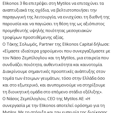
Elikonos 3 θα επιτρέψει στη Mytilos να επιταχύνει τα
αναπτυξιακά της σχέδια, να βελτιστοποιήσει την
παραγωγική της λειτουργία, να ενισχύσει τη διεθνή της
παρουσία και να παγιώσει τη θέση της ως αξιόπιστος
προμηθευτής υψηλής ποιότητας μεσογειακών
τροφίμων προστιθέμενης αξίας.
Ο Τάκης Σολωμός, Partner της Elikonos Capital δήλωσε:
«Είμαστε ιδιαίτερα χαρούμενοι που συνεργαζόμαστε με
τον Νάσο Ζεμπίλογλου και τη Mytilos, μια εταιρεία που
συνδυάζει ποιότητα, αυθεντικότητα και καινοτομία.
Διακρίνουμε σημαντικές προοπτικές ανάπτυξης στον
τομέα των έτοιμων γευμάτων, τόσο στην Ελλάδα όσο
και στο εξωτερικό, και ανυπομονούμε να στηρίξουμε
τη διοικητική ομάδα στο επόμενο στάδιο εξέλιξης».
Ο Νάσος Ζεμπίλογλου, CEO της Mytilos AE: «Η
συνεργασία με την Elikonos αποτελεί ορόσημο για τη
Mytilos. Με τη στήριξη και την εμπειρία της διοίκησης