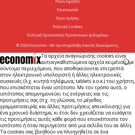
Ποιοι είμαστε
μήκος του ΒΟΑΚ»
Επικοινωνία
7 Αυγούστου 2026
Όροι Χρήσης
Πολιτική Cookies
Πολιτική Προστασίας Προσωπικών Δεδομένων
© 2026 Economix – Με την επιφύλαξη παντός δικαιώματος.
Τα αρχεία αναγνώρισης cookies είναι
αυτοεγκαθιστώμενα αρχεία κειμένου, με
σύντομο περιεχόμενο, που αποθηκεύονται επιτρεπτά
στον ηλεκτρονικό υπολογιστή ή άλλες ηλεκτρονικές
συσκευές (λ.χ. κινητά τηλέφωνα, tablets κ.ο.κ.) του χρήστη,
που επισκέπτεται έναν ιστότοπο. Με τον τρόπο αυτό, ο
ιστότοπος απομνημονεύει τις ενέργειες και τις
προτιμήσεις σας (π.χ. τη γλώσσα, το μέγεθος
γραμματοσειράς και άλλες προτιμήσεις απεικόνισης) για
ένα χρονικό διάστημα, κι έτσι δεν χρειάζεται να εισάγετε
τις προτιμήσεις αυτές κάθε φορά που επισκέπτεστε τον
ιστότοπο ή όταν περιηγείστε από μια σελίδα του σε άλλη.
Τα cookies σας βοηθούν να πλοηγηθείτε σε ένα