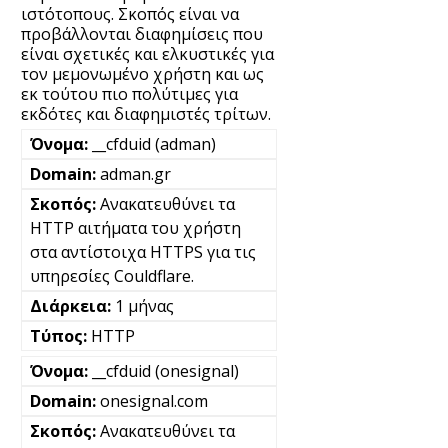
ιστότοπους. Σκοπός είναι να
προβάλλονται διαφημίσεις που
είναι σχετικές και ελκυστικές για
τον μεμονωμένο χρήστη και ως
εκ τούτου πιο πολύτιμες για
εκδότες και διαφημιστές τρίτων.
__cfduid (adman)
adman.gr
Ανακατευθύνει τα
HTTP αιτήματα του χρήστη
στα αντίστοιχα HTTPS για τις
υπηρεσίες Couldflare.
1 μήνας
HTTP
__cfduid (onesignal)
onesignal.com
Ανακατευθύνει τα