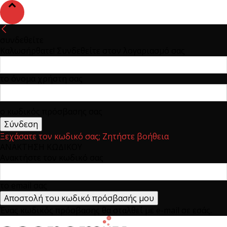
συνδεθείτε
Καλωσήρθατε! Συνδεθείτε στον λογαριασμό σας
το όνομα χρήστη σας
ο κωδικός πρόσβασης σας
Ξεχάσατε τον κωδικό σας; Ζητήστε βοήθεια
ΑΝΑΚΤΗΣΗ ΚΩΔΙΚΟΥ
Ανακτήστε τον κωδικό σας
το email σας
Ένας κωδικός πρόσβασης θα σταλθεί με e-mail σε εσάς.