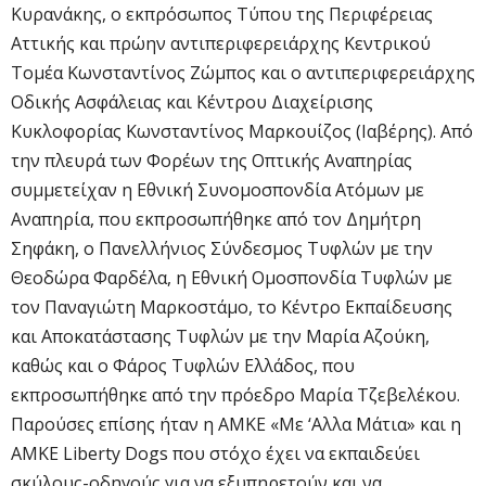
Κυρανάκης, ο εκπρόσωπος Τύπου της Περιφέρειας
Αττικής και πρώην αντιπεριφερειάρχης Κεντρικού
Τομέα Κωνσταντίνος Ζώμπος και ο αντιπεριφερειάρχης
Οδικής Ασφάλειας και Κέντρου Διαχείρισης
Κυκλοφορίας Κωνσταντίνος Μαρκουίζος (Ιαβέρης). Από
την πλευρά των Φορέων της Οπτικής Αναπηρίας
συμμετείχαν η Εθνική Συνομοσπονδία Ατόμων με
Αναπηρία, που εκπροσωπήθηκε από τον Δημήτρη
Σηφάκη, ο Πανελλήνιος Σύνδεσμος Τυφλών με την
Θεοδώρα Φαρδέλα, η Εθνική Ομοσπονδία Τυφλών με
τον Παναγιώτη Μαρκοστάμο, το Κέντρο Εκπαίδευσης
και Αποκατάστασης Τυφλών με την Μαρία Αζούκη,
καθώς και ο Φάρος Τυφλών Ελλάδος, που
εκπροσωπήθηκε από την πρόεδρο Μαρία Τζεβελέκου.
Παρούσες επίσης ήταν η ΑΜΚΕ «Με ‘Αλλα Μάτια» και η
ΑΜΚΕ Liberty Dogs που στόχο έχει να εκπαιδεύει
σκύλους-οδηγούς για να εξυπηρετούν και να