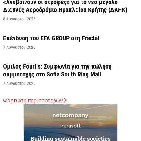
«Ανεβαίνουν οι στροφές» για το νέο μεγάλο
Διεθνές Αεροδρόμιο Ηρακλείου Κρήτης (ΔΑΗΚ)
8 Αυγούστου 2026
Επένδυση του EFA GROUP στη Fractal
7 Αυγούστου 2026
Όμιλος Fourlis: Συμφωνία για την πώληση
συμμετοχής στο Sofia South Ring Mall
7 Αυγούστου 2026
Φόρτωση περισσοτέρων
Σταύρος Καλαφάτης: «Έχουμε δημιουργήσει 20.000
νέες θέσεις εργασίας υψηλής εξειδίκευσης τα
τελευταία επτά χρόνια...
7 Αυγούστου 2026