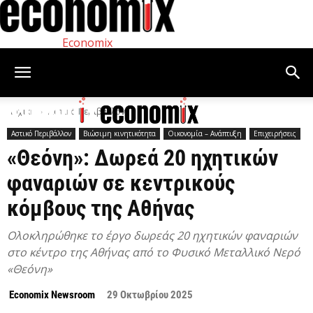
Economix
Αρχική
Αστικό Περιβάλλον
Αστικό Περιβάλλον
Βιώσιμη κινητικότητα
Οικονομία – Ανάπτυξη
Επιχειρήσεις
«Θεόνη»: Δωρεά 20 ηχητικών
φαναριών σε κεντρικούς
κόμβους της Αθήνας
Ολοκληρώθηκε το έργο δωρεάς 20 ηχητικών φαναριών
στο κέντρο της Αθήνας από το Φυσικό Μεταλλικό Νερό
«Θεόνη»
Economix Newsroom
29 Οκτωβρίου 2025