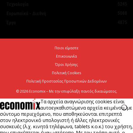
5245
Τεχνολογία
5088
Ευρωπαϊκά - Διεθνή
Νέο ιστορικό ρεκόρ για την AEGEAN τον Ιούλιο με
4875
Έργα
2 εκατομμύρια επιβάτες
6 Αυγούστου 2026
Ποιοι είμαστε
Ψεκασμοί για την καταπολέμηση των κουνουπιών,
Επικοινωνία
στις 10-11-12 Αυγούστου
Όροι Χρήσης
6 Αυγούστου 2026
Πολιτική Cookies
Πολιτική Προστασίας Προσωπικών Δεδομένων
© 2026 Economix – Με την επιφύλαξη παντός δικαιώματος.
Τα αρχεία αναγνώρισης cookies είναι
αυτοεγκαθιστώμενα αρχεία κειμένου, με
σύντομο περιεχόμενο, που αποθηκεύονται επιτρεπτά
στον ηλεκτρονικό υπολογιστή ή άλλες ηλεκτρονικές
συσκευές (λ.χ. κινητά τηλέφωνα, tablets κ.ο.κ.) του χρήστη,
που επισκέπτεται έναν ιστότοπο. Με τον τρόπο αυτό, ο