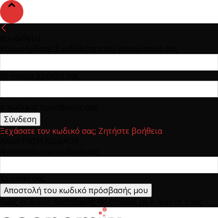
συνδεθείτε
Καλωσήρθατε! Συνδεθείτε στον λογαριασμό σας
το όνομα χρήστη σας
ο κωδικός πρόσβασης σας
Ξεχάσατε τον κωδικό σας; Ζητήστε βοήθεια
ΑΝΑΚΤΗΣΗ ΚΩΔΙΚΟΥ
Ανακτήστε τον κωδικό σας
το email σας
Ένας κωδικός πρόσβασης θα σταλθεί με e-mail σε εσάς.