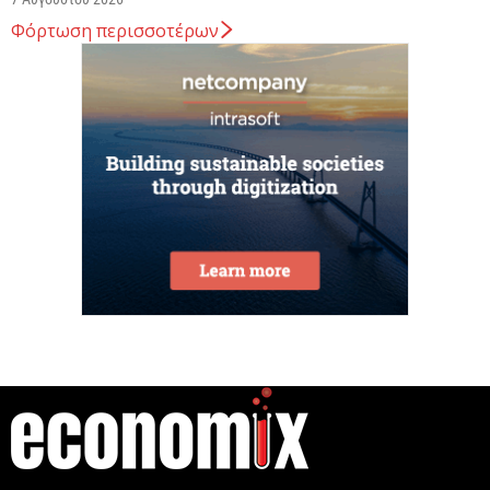
Φόρτωση περισσοτέρων
Κ. Χατζηδάκης: Στον κάλαθο των αχρήστων οι
αμφισβητήσεις για το καλώδιο της ηλεκτρικής
διασύνδεσης...
6 Αυγούστου 2026
Κυβερνητική Επιτροπή Βιομηχανίας – Κυρ.
Μητσοτάκης: Η ενίσχυση της παραγωγικής βάσης
αποτελεί στρατηγική προτεραιότητα
6 Αυγούστου 2026
Στην ΑΑΔΕ ο Κυρ. Μητσοτάκης για την εφαρμογή
myAGRO: Η χώρα δεν μπορεί να...
6 Αυγούστου 2026
η
Γεννημένοι την 4
Ιουλίου.