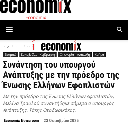
Economix
Αρχική
Θεσμικά
Θεσμικά
Κοινοβούλιο - Κυβέρνηση
Οικονομία – Ανάπτυξη
Χρήμα
Συνάντηση του υπουργού
Ανάπτυξης με την πρόεδρο της
Ένωσης Ελλήνων Εφοπλιστών
Με την πρόεδρο της Ένωσης Ελλήνων εφοπλιστών,
Μελίνα Τραυλού συναντήθηκε σήμερα ο υπουργός
Ανάπτυξης, Τάκης Θεοδωρικάκος.
Economix Newsroom
23 Οκτωβρίου 2025