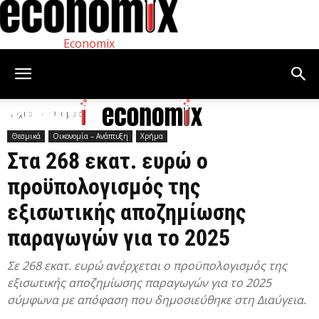
Economix
Αρχική
Θεσμικά
Θεσμικά
Οικονομία – Ανάπτυξη
Χρήμα
Στα 268 εκατ. ευρώ ο
προϋπολογισμός της
εξισωτικής αποζημίωσης
παραγωγών για το 2025
Σε 268 εκατ. ευρώ ανέρχεται ο προϋπολογισμός της
εξισωτικής αποζημίωσης παραγωγών για το 2025
σύμφωνα με απόφαση που δημοσιεύθηκε στη Διαύγεια.