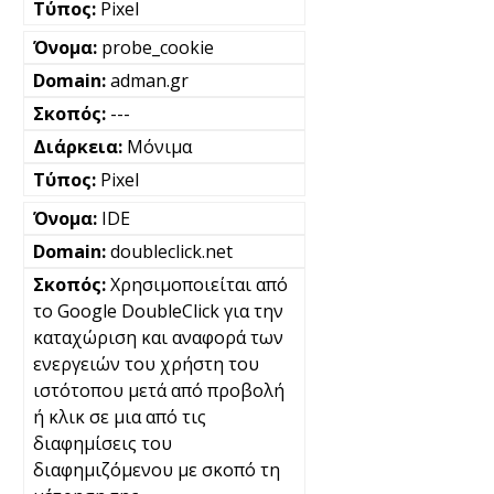
Pixel
probe_cookie
adman.gr
---
Μόνιμα
Pixel
IDE
doubleclick.net
Χρησιμοποιείται από
το Google DoubleClick για την
καταχώριση και αναφορά των
ενεργειών του χρήστη του
ιστότοπου μετά από προβολή
ή κλικ σε μια από τις
διαφημίσεις του
διαφημιζόμενου με σκοπό τη