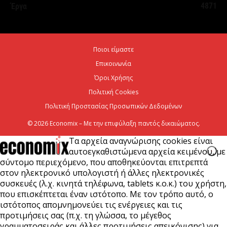
5 Αυγούστου 2026
4871
Έργα
Χρίστος Δήμας: Προχωρoύν δύο πολύ σημαντικά
αρδευτικά έργα σε Νεστόριο και Σελλάνα
Ποιοι είμαστε
5 Αυγούστου 2026
Επικοινωνία
Όροι Χρήσης
Έναρξη αιτήσεων για το Πρόγραμμα «Τουρισμός για
Πολιτική Cookies
Όλους 2026-2027»
Πολιτική Προστασίας Προσωπικών Δεδομένων
5 Αυγούστου 2026
© 2026 Economix – Με την επιφύλαξη παντός δικαιώματος.
Τα αρχεία αναγνώρισης cookies είναι
αυτοεγκαθιστώμενα αρχεία κειμένου, με
σύντομο περιεχόμενο, που αποθηκεύονται επιτρεπτά
στον ηλεκτρονικό υπολογιστή ή άλλες ηλεκτρονικές
συσκευές (λ.χ. κινητά τηλέφωνα, tablets κ.ο.κ.) του χρήστη,
που επισκέπτεται έναν ιστότοπο. Με τον τρόπο αυτό, ο
ιστότοπος απομνημονεύει τις ενέργειες και τις
προτιμήσεις σας (π.χ. τη γλώσσα, το μέγεθος
γραμματοσειράς και άλλες προτιμήσεις απεικόνισης) για