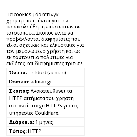
Τα cookies μάρκετινγκ
χρησιμοποιούνται για την
παρακολούθηση επισκεπτών σε
ιστότοπους. Σκοπός είναι να
προβάλλονται διαφημίσεις που
είναι σχετικές και ελκυστικές για
τον μεμονωμένο χρήστη και ως
εκ τούτου πιο πολύτιμες για
εκδότες και διαφημιστές τρίτων.
__cfduid (adman)
adman.gr
Ανακατευθύνει τα
HTTP αιτήματα του χρήστη
στα αντίστοιχα HTTPS για τις
υπηρεσίες Couldflare.
1 μήνας
HTTP