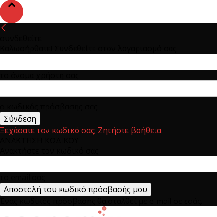
συνδεθείτε
Καλωσήρθατε! Συνδεθείτε στον λογαριασμό σας
το όνομα χρήστη σας
ο κωδικός πρόσβασης σας
Ξεχάσατε τον κωδικό σας; Ζητήστε βοήθεια
ΑΝΑΚΤΗΣΗ ΚΩΔΙΚΟΥ
Ανακτήστε τον κωδικό σας
το email σας
Ένας κωδικός πρόσβασης θα σταλθεί με e-mail σε εσάς.