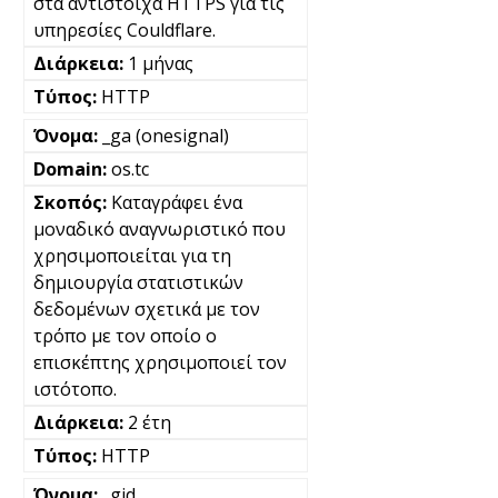
στα αντίστοιχα HTTPS για τις
υπηρεσίες Couldflare.
1 μήνας
HTTP
_ga (onesignal)
os.tc
Καταγράφει ένα
μοναδικό αναγνωριστικό που
χρησιμοποιείται για τη
δημιουργία στατιστικών
δεδομένων σχετικά με τον
τρόπο με τον οποίο ο
επισκέπτης χρησιμοποιεί τον
ιστότοπο.
2 έτη
HTTP
_gid