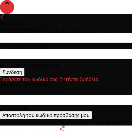
συνδεθείτε
Καλωσήρθατε! Συνδεθείτε στον λογαριασμό σας
το όνομα χρήστη σας
ο κωδικός πρόσβασης σας
Ξεχάσατε τον κωδικό σας; Ζητήστε βοήθεια
ΑΝΑΚΤΗΣΗ ΚΩΔΙΚΟΥ
Ανακτήστε τον κωδικό σας
το email σας
Ένας κωδικός πρόσβασης θα σταλθεί με e-mail σε εσάς.