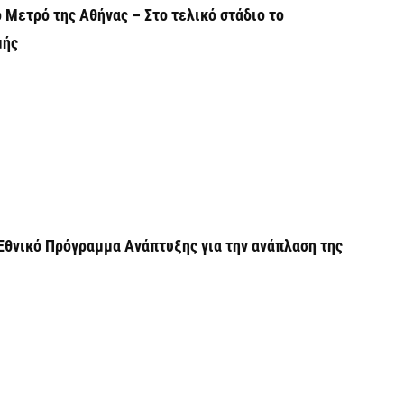
 Μετρό της Αθήνας – Στο τελικό στάδιο το
Χ
μής
Ε
α
6 
Ο
δ
Ε
6 
Εθνικό Πρόγραμμα Ανάπτυξης για την ανάπλαση της
C
ε
6 