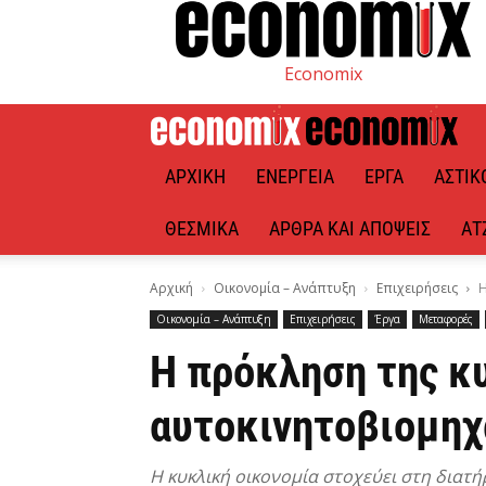
Economix
ΑΡΧΙΚΉ
ΕΝΈΡΓΕΙΑ
ΈΡΓΑ
ΑΣΤΙΚ
ΘΕΣΜΙΚΆ
ΆΡΘΡΑ ΚΑΙ ΑΠΌΨΕΙΣ
ΑΤ
Αρχική
Οικονομία – Ανάπτυξη
Επιχειρήσεις
Η
Οικονομία – Ανάπτυξη
Επιχειρήσεις
Έργα
Μεταφορές
Η πρόκληση της κυ
αυτοκινητοβιομηχ
Η κυκλική οικονομία στοχεύει στη διατ