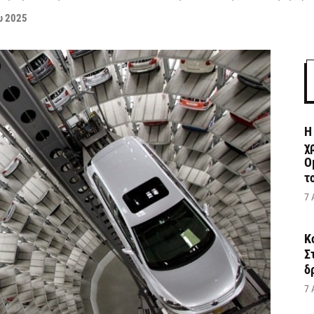
υ 2025
Η
χ
Ο
το
7 
Κ
Σ
δ
7 