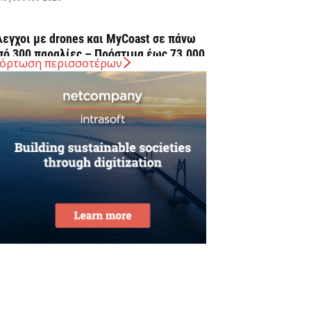
λεγχοι με drones και MyCoast σε πάνω
πό 300 παραλίες – Πρόστιμα έως 73.000...
όρτωση περισσοτέρων
Αυγούστου 2026
 Ελλάδα στις κορυφαίες επιλογές των
υρωπαίων ταξιδιωτών, σύμφωνα με
ρευνα του ΕΟΤ
Αυγούστου 2026
ΤΑΣΥ: 29,4 χλμ. νέων σιδηροτροχιών στο
ετρό της Αθήνας – Στο τελικό στάδιο το...
Αυγούστου 2026
ήμερα η δεύτερη πληρωμή των
ικαιούχων του Λογαριασμού Αγροτικής