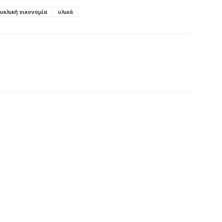
Σ
υκλική οικονομία
υλικά
ε
να
6 
Έ
σ
σ
6 
Σ
4
6 
Ξ
ε
6 