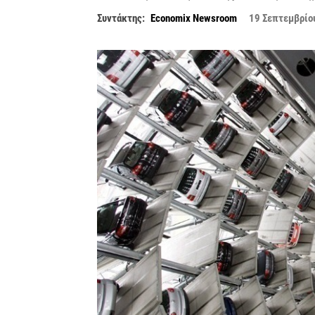
Συντάκτης:
Economix Newsroom
19 Σεπτεμβρίο