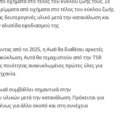
Ε
ό οχήματα στο τέλος του κύκλου ζωής τους. Σε
ρρίμματα από οχήματα στο τέλος του κύκλου ζωής
7 
ς δευτερογενές υλικό μετά την κατανάλωση και
ν αλυσίδα εφοδιασμού της
Σ
Θ
7 
ντας από το 2025, η Audi θα διαθέσει αρκετές
ακύκλωση. Αυτά θα τεμαχιστούν από την TSR
Κ
ς ποιότητας ανακυκλωμένες πρώτες ύλες για
ο
η
ηχανία.
6 
Audi συμβάλλει σημαντικά στην
υλικών μετά την κατανάλωση. Πρόκειται για
Κ
Μ
νως για άλλο σκοπό και στη συνέχεια
β
6 