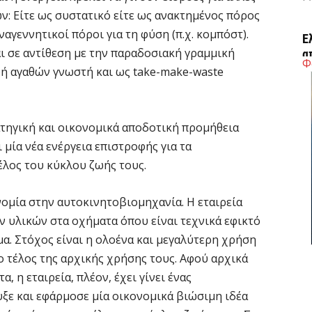
: Είτε ως συστατικό είτε ως ανακτημένος πόρος
αγεννητικοί πόροι για τη φύση (π.χ. κομπόστ).
Έ
ι σε αντίθεση με την παραδοσιακή γραμμική
α
Φ
ροή αγαθών γνωστή και ως take-make-waste
7 
Η
ατηγική και οικονομικά αποδοτική προμήθεια
Ε
έ
ία νέα ενέργεια επιστροφής για τα
έλος του κύκλου ζωής τους.
7 
νομία στην αυτοκινητοβιομηχανία. Η εταιρεία
Σ
ν υλικών στα οχήματα όπου είναι τεχνικά εφικτό
Μ
μα. Στόχος είναι η ολοένα και μεγαλύτερη χρήση
7 
 τέλος της αρχικής χρήσης τους. Αφού αρχικά
 η εταιρεία, πλέον, έχει γίνει ένας
Σ
ξε και εφάρμοσε μία οικονομικά βιώσιμη ιδέα
δ