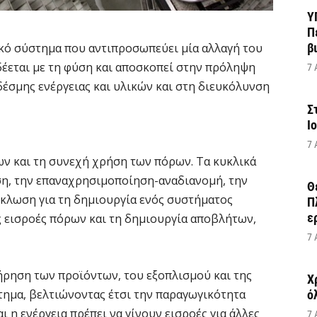
Υ
Π
ικό σύστημα που αντιπροσωπεύει μία αλλαγή του
β
έεται με τη φύση και αποσκοπεί στην πρόληψη
7 
δέσμης ενέργειας και υλικών και στη διευκόλυνση
Σ
Ι
7 
ν και τη συνεχή χρήση των πόρων. Τα κυκλικά
η, την επαναχρησιμοποίηση-αναδιανομή, την
Θ
ύκλωση για τη δημιουργία ενός συστήματος
Π
ε
ς εισροές πόρων και τη δημιουργία αποβλήτων,
7 
ήρηση των προϊόντων, του εξοπλισμού και της
Χ
τημα, βελτιώνοντας έτσι την παραγωγικότητα
ό
 η ενέργεια πρέπει να γίνουν εισροές για άλλες
7 