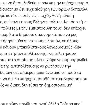
 εκείνη όπου ξοδεύαμε σαν να μην υπάρχει αύριο.
ε
κό σύστημα δεν είχε αίσθηση των ορίων δαπανών.
6 
ε ποτέ σε αυτές τις εποχές. Αυτή είναι η
, απέναντι στους Έλληνες πολίτες. Και όσο είμαι
V
 πολίτες με την εμπιστοσύνη τους, δεν υπάρχει
ε
ιασμό στα δημόσια οικονομικά, που να μας
6 
ιτήρησης. Θα συνιστούσα, λοιπόν, σε όλους
ία κάνουν μπακαλίστικους λογαριασμούς -δεν
Χ
μματα της αντιπολίτευσης-, να μελετήσουν
Α
Π
ίσιο με το οποίο οφείλει η χώρα να συμμορφωθεί.
ατα της αντιπολίτευσης να ρωτήσουν την
6 
 δαπανήσει σήμερα παραπάνω από το ποσό το
κρινά ότι θα υπήρχε οποιαδήποτε κυβέρνηση που
M
ε
ίς να διακινδυνεύσει τη δημοσιονομική
6 
 του πρώην πρωθυπουργού Αλέξη Τσίπρα περί