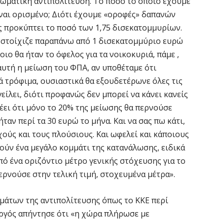
ιωματική αντιπολίτευση. Το ποσό το οποίο έχουμε
είναι ορισμένο; Διότι έχουμε «οροφές» δαπανών
Ο
ς προκύπτει το ποσό των 1,75 δισεκατομμυρίων.
ε
 στοίχιζε παραπάνω από 1 δισεκατομμύριο ευρώ
6 
οιο θα ήταν το όφελος για τα νοικοκυριά, πάμε ,
αυτή η μείωση του ΦΠΑ, αν υποθέταμε ότι
Ά
ά τρόφιμα, ουσιαστικά θα εξουδετέρωνε όλες τις
m
είλει, διότι προφανώς δεν μπορεί να κάνει κανείς
π
λέει ότι μόνο το 20% της μείωσης θα περνούσε
6 
ήταν περί τα 30 ευρώ το μήνα. Και να σας πω κάτι,
ούς και τους πλούσιους. Και ωφελεί και κάποιους
Υ
τούν ένα μεγάλο κομμάτι της κατανάλωσης, ειδικά
Π
από ένα οριζόντιο μέτρο γενικής στόχευσης για το
H
ερνούσε στην τελική τιμή, στοχευμένα μέτρα».
6 
μμάτων της αντιπολίτευσης όπως το ΚΚΕ περί
Υ
γός απήντησε ότι «η χώρα πλήρωσε με
ε