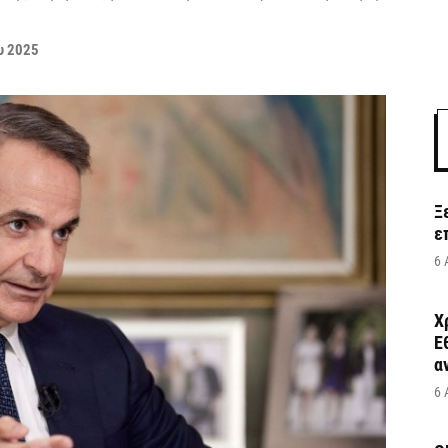
υ 2025
Ξ
ε
6 
Χ
Ε
α
6 