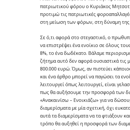
πατριωτικού φόρου ο Κυριάκος Μητσοτ
προτιμώ τις πατριωτικές φοροαπαλλαγές
στη μείωση των φόρων, στη δύναμη της 
Σε ό,τι αφορά στο στεγαστικό, ο πρωθ
να επιστρέψει ένα ενοίκιο σε όλους του
8%, το ένα δωδέκατο. Βάλαμε περιορισμο
ζήτημα αυτό δεν αφορά ουσιαστικά τις μ
800.000 ευρώ. Όμως, αν πιστεύει κάποιο
και ένα άρθρο μπορεί να παγώσει τα ενοί
λειτουργεί όπως λειτουργεί, είναι γελα
πως θα αυξήσουμε την προσφορά των δι
«Aνακαινίσω – Ενοικιάζω» για να δώσουμ
διαμερίσματα με μία σχετική, όχι ευκα
αυτά τα διαμερίσματα να τα φτιάξουν κα
τρόπο θα αυξηθεί η προσφορά των διαμ