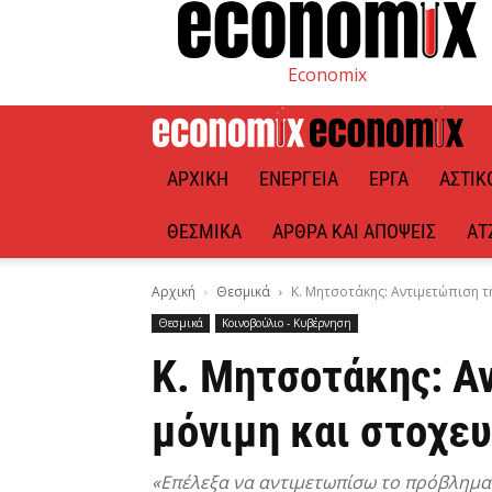
Economix
ΑΡΧΙΚΉ
ΕΝΈΡΓΕΙΑ
ΈΡΓΑ
ΑΣΤΙΚ
ΘΕΣΜΙΚΆ
ΆΡΘΡΑ ΚΑΙ ΑΠΌΨΕΙΣ
ΑΤ
Αρχική
Θεσμικά
Κ. Μητσοτάκης: Αντιμετώπιση τη
Θεσμικά
Κοινοβούλιο - Κυβέρνηση
Κ. Μητσοτάκης: Αν
μόνιμη και στοχε
«Επέλεξα να αντιμετωπίσω το πρόβλημα 