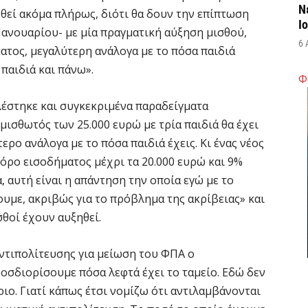
Ν
φθεί ακόμα πλήρως, διότι θα δουν την επίπτωση
Ι
ανουαρίου- με μία πραγματική αύξηση μισθού,
6 
τος, μεγαλύτερη ανάλογα με το πόσα παιδιά
 παιδιά και πάνω».
Φ
Ψ
κ
έστηκε και συγκεκριμένα παραδείγματα
6 
μισθωτός των 25.000 ευρώ με τρία παιδιά θα έχει
ερο ανάλογα με το πόσα παιδιά έχεις. Κι ένας νέος
Α
όρο εισοδήματος μέχρι τα 20.000 ευρώ και 9%
χ
, αυτή είναι η απάντηση την οποία εγώ με το
Ο
ουμε, ακριβώς για το πρόβλημα της ακρίβειας» και
6 
θοί έχουν αυξηθεί.
Ό
ντιπολίτευσης για μείωση του ΦΠΑ ο
ε
οσδιορίσουμε πόσα λεφτά έχει το ταμείο. Εδώ δεν
0,
ριο. Γιατί κάπως έτσι νομίζω ότι αντιλαμβάνονται
6 