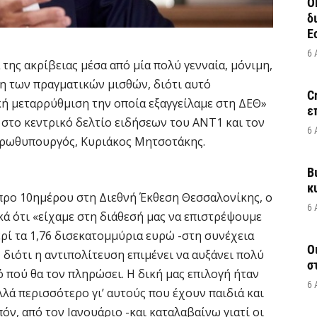
Ο
δ
Ε
6 
της ακρίβειας μέσα από μία πολύ γενναία, μόνιμη,
η των πραγματικών μισθών, διότι αυτό
C
ή μεταρρύθμιση την οποία εξαγγείλαμε στη ΔΕΘ»
ε
στο κεντρικό δελτίο ειδήσεων του ΑΝΤ1 και τον
6 
πρωθυπουργός, Κυριάκος Μητσοτάκης.
Β
κ
 προ 10ημέρου στη Διεθνή Έκθεση Θεσσαλονίκης, ο
6 
 ότι «είχαμε στη διάθεσή μας να επιστρέψουμε
ρί τα 1,76 δισεκατομμύρια ευρώ -στη συνέχεια
Ο
διότι η αντιπολίτευση επιμένει να αυξάνει πολύ
σ
ό πού θα τον πληρώσει. Η δική μας επιλογή ήταν
6 
λά περισσότερο γι’ αυτούς που έχουν παιδιά και
πόν, από τον Ιανουάριο -και καταλαβαίνω γιατί οι