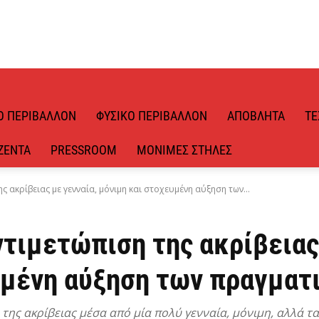
Ό ΠΕΡΙΒΆΛΛΟΝ
ΦΥΣΙΚΌ ΠΕΡΙΒΆΛΛΟΝ
ΑΠΌΒΛΗΤΑ
ΤΕ
ΖΈΝΤΑ
PRESSROOM
ΜΌΝΙΜΕΣ ΣΤΉΛΕΣ
ς ακρίβειας με γενναία, μόνιμη και στοχευμένη αύξηση των...
τιμετώπιση της ακρίβειας
υμένη αύξηση των πραγματ
της ακρίβειας μέσα από μία πολύ γενναία, μόνιμη, αλλά 