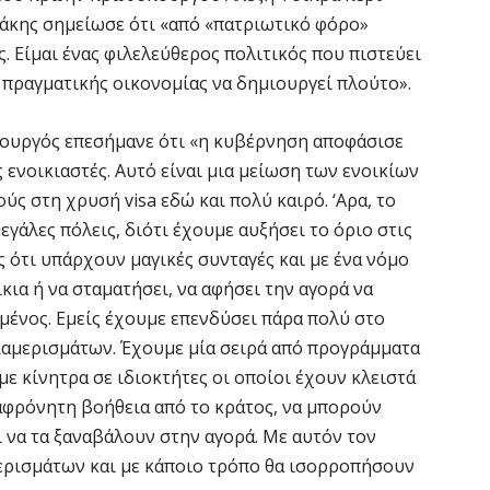
Δ
άκης σημείωσε ότι «από «πατριωτικό φόρο»
τ
σ
. Είμαι ένας φιλελεύθερος πολιτικός που πιστεύει
6 
πραγματικής οικονομίας να δημιουργεί πλούτο».
υπουργός επεσήμανε ότι «η κυβέρνηση αποφάσισε
Δ
σ
ς ενοικιαστές. Αυτό είναι μια μείωση των ενοικίων
ε
ύς στη χρυσή visa εδώ και πολύ καιρό. ‘Αρα, το
5 
εγάλες πόλεις, διότι έχουμε αυξήσει το όριο στις
ς ότι υπάρχουν μαγικές συνταγές και με ένα νόμο
Ο
κια ή να σταματήσει, να αφήσει την αγορά να
ε
σμένος. Εμείς έχουμε επενδύσει πάρα πολύ στο
π
αμερισμάτων. Έχουμε μία σειρά από προγράμματα
5 
ε κίνητρα σε ιδιοκτήτες οι οποίοι έχουν κλειστά
ταφρόνητη βοήθεια από το κράτος, να μπορούν
ι να τα ξαναβάλουν στην αγορά. Με αυτόν τον
ερισμάτων και με κάποιο τρόπο θα ισορροπήσουν