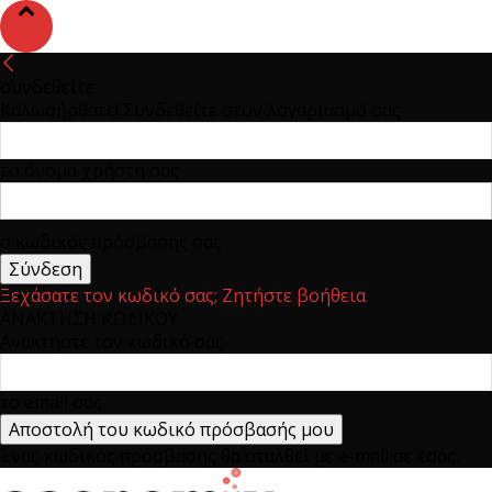
συνδεθείτε
Καλωσήρθατε! Συνδεθείτε στον λογαριασμό σας
το όνομα χρήστη σας
ο κωδικός πρόσβασης σας
Ξεχάσατε τον κωδικό σας; Ζητήστε βοήθεια
ΑΝΑΚΤΗΣΗ ΚΩΔΙΚΟΥ
Ανακτήστε τον κωδικό σας
το email σας
Ένας κωδικός πρόσβασης θα σταλθεί με e-mail σε εσάς.