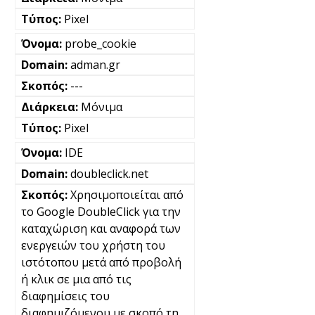
Pixel
probe_cookie
adman.gr
---
Μόνιμα
Pixel
IDE
doubleclick.net
Χρησιμοποιείται από
το Google DoubleClick για την
καταχώριση και αναφορά των
ενεργειών του χρήστη του
ιστότοπου μετά από προβολή
ή κλικ σε μια από τις
διαφημίσεις του
διαφημιζόμενου με σκοπό τη