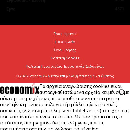
Ευρωπαϊκά - Διεθνή
στη Θεσσαλονίκη
4871
Έργα
5 Αυγούστου 2026
Σε κατάσταση κινητοποίησης Αττική, Εύβοια και
Ποιοι είμαστε
Βοιωτία λόγω πολύ υψηλού κινδύνου πυρκαγιάς
Επικοινωνία
5 Αυγούστου 2026
Όροι Χρήσης
Πολιτική Cookies
Πολιτική Προστασίας Προσωπικών Δεδομένων
© 2026 Economix – Με την επιφύλαξη παντός δικαιώματος.
Τα αρχεία αναγνώρισης cookies είναι
αυτοεγκαθιστώμενα αρχεία κειμένου, με
σύντομο περιεχόμενο, που αποθηκεύονται επιτρεπτά
στον ηλεκτρονικό υπολογιστή ή άλλες ηλεκτρονικές
συσκευές (λ.χ. κινητά τηλέφωνα, tablets κ.ο.κ.) του χρήστη,
που επισκέπτεται έναν ιστότοπο. Με τον τρόπο αυτό, ο
ιστότοπος απομνημονεύει τις ενέργειες και τις
προτιμήσεις σας (π.χ. τη γλώσσα, το μέγεθος