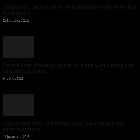
6 Αυγούστου 2026
Σκλαβενίτης: Εγκαίνια για το νέο hypermarket στη Ρενώ στη Νέα
Φιλαδέλφεια
Ψεκασμοί για την καταπολέμηση των κουνουπιών,
22 Νοεμβρίου 2022
στις 10-11-12 Αυγούστου
6 Αυγούστου 2026
Αίρεται η προληπτική σύσταση για μη χρήση του
νερού στη Σίβηρη – Ολοκληρώθηκαν οι...
Forward Green: Μοναδική έκθεση για την Κυκλική Οικονομία με
πολλαπλά μηνύματα...
6 Αυγούστου 2026
9 Ιουνίου 2023
Όμιλος JUMBO: Καθαρά κέρδη 320 εκατ. ευρώ για
το 2025 – Διανομή μερίσματος 0,70...
6 Αυγούστου 2026
«Εξοικονομώ 2025»: Ο απόλυτος οδηγός με ερωτήσεις και
Οκτώ νέα οχήματα μεταφοράς
απαντήσεις για το...
εμπορευματοκιβωτίων για τον ΟΛΘ
11 Ιανουαρίου 2025