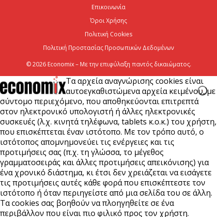
Επικοινωνία
Viohalco: Ισχυρές επιδόσεις το πρώτο εξάμηνο του
2026
Όροι Χρήσης
Πολιτική Cookies
6 Αυγούστου 2026
Πολιτική Προστασίας Προσωπικών Δεδομένων
© 2026 Economix – Με την επιφύλαξη παντός δικαιώματος.
Τα αρχεία αναγνώρισης cookies είναι
αυτοεγκαθιστώμενα αρχεία κειμένου, με
σύντομο περιεχόμενο, που αποθηκεύονται επιτρεπτά
στον ηλεκτρονικό υπολογιστή ή άλλες ηλεκτρονικές
συσκευές (λ.χ. κινητά τηλέφωνα, tablets κ.ο.κ.) του χρήστη,
που επισκέπτεται έναν ιστότοπο. Με τον τρόπο αυτό, ο
ιστότοπος απομνημονεύει τις ενέργειες και τις
προτιμήσεις σας (π.χ. τη γλώσσα, το μέγεθος
γραμματοσειράς και άλλες προτιμήσεις απεικόνισης) για
ένα χρονικό διάστημα, κι έτσι δεν χρειάζεται να εισάγετε
τις προτιμήσεις αυτές κάθε φορά που επισκέπτεστε τον
ιστότοπο ή όταν περιηγείστε από μια σελίδα του σε άλλη.
Τα cookies σας βοηθούν να πλοηγηθείτε σε ένα
περιβάλλον που είναι πιο φιλικό προς τον χρήστη.