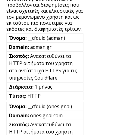
προβάλλονται διαφημίσεις που
είναι σχετικές και ελκυστικές για
τον μεμονωμένο χρήστη και ως
εκ τούτου πιο πολύτιμες για
εκδότες και διαφημιστές τρίτων.
__cfduid (adman)
adman.gr
Ανακατευθύνει τα
HTTP αιτήματα του χρήστη
στα αντίστοιχα HTTPS για τις
υπηρεσίες Couldflare.
1 μήνας
HTTP
__cfduid (onesignal)
onesignal.com
Ανακατευθύνει τα
HTTP αιτήματα του χρήστη