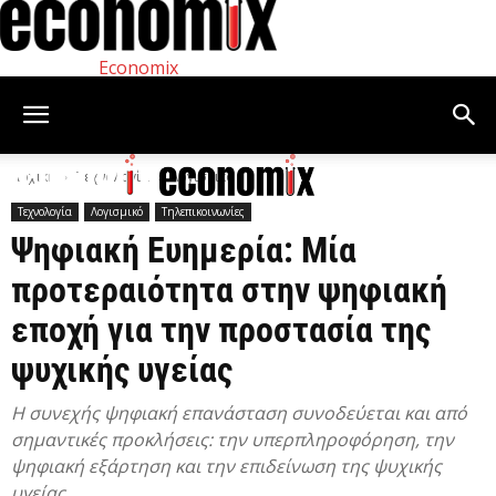
Economix
Αρχική
Τεχνολογία
Λογισμικό
Τεχνολογία
Λογισμικό
Τηλεπικοινωνίες
Ψηφιακή Ευημερία: Μία
προτεραιότητα στην ψηφιακή
εποχή για την προστασία της
ψυχικής υγείας
Η συνεχής ψηφιακή επανάσταση συνοδεύεται και από
σημαντικές προκλήσεις: την υπερπληροφόρηση, την
ψηφιακή εξάρτηση και την επιδείνωση της ψυχικής
υγείας.