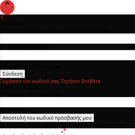
συνδεθείτε
Καλωσήρθατε! Συνδεθείτε στον λογαριασμό σας
το όνομα χρήστη σας
ο κωδικός πρόσβασης σας
Ξεχάσατε τον κωδικό σας; Ζητήστε βοήθεια
ΑΝΑΚΤΗΣΗ ΚΩΔΙΚΟΥ
Ανακτήστε τον κωδικό σας
το email σας
Ένας κωδικός πρόσβασης θα σταλθεί με e-mail σε εσάς.