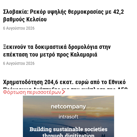
Σλοβακία: Ρεκόρ υψηλής θερμοκρασίας με 42,2
βαθμούς Κελσίου
6 Αυγούστου 2026
Ξεκινούν τα δοκιμαστικά δρομολόγια στην
επέκταση του μετρό προς Καλαμαριά
6 Αυγούστου 2026
Χρηματοδότηση 204,6 εκατ. ευρώ από το Εθνικό
Πρόγραμμα Ανάπτυξης για την ανάπλαση της ΔΕΘ
Φόρτωση περισσοτέρων
6 Αυγούστου 2026
ΟΠΕΚΑ: Αύριο η δεύτερη πληρωμή των δικαιούχων
του Λογαριασμού Αγροτικής Εστίας
6 Αυγούστου 2026