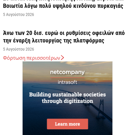
Βοιωτία λόγω πολύ υψηλού κινδύνου πυρκαγιάς
5 Αυγούστου 2026
Άνω των 20 δισ. ευρώ οι ρυθμίσεις οφειλών από
την έναρξη λειτουργίας της πλατφόρμας
5 Αυγούστου 2026
Φόρτωση περισσοτέρων
Κυρ. Μητσοτάκης: Η είσοδος της Meridiam
αποτελεί μια πολύ ισχυρή ψήφο εμπιστοσύνης στον
ενεργειακό...
5 Αυγούστου 2026
Great Greek Wines: Το ελληνικό κρασί επιστρέφει
στο Λονδίνο με 40 οινοποιεία και 240...
5 Αυγούστου 2026