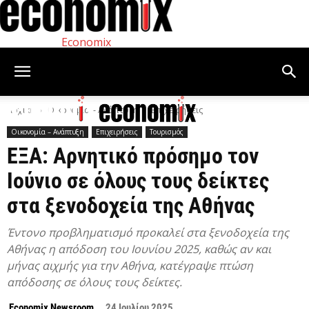
Economix
Αρχική
Οικονομία – Ανάπτυξη
Επιχειρήσεις
Οικονομία – Ανάπτυξη
Επιχειρήσεις
Τουρισμός
ΕΞΑ: Αρνητικό πρόσημο τον
Ιούνιο σε όλους τους δείκτες
στα ξενοδοχεία της Αθήνας
Έντονο προβληματισμό προκαλεί στα ξενοδοχεία της
Αθήνας η απόδοση του Ιουνίου 2025, καθώς αν και
μήνας αιχμής για την Αθήνα, κατέγραψε πτώση
απόδοσης σε όλους τους δείκτες.
Economix Newsroom
24 Ιουλίου 2025