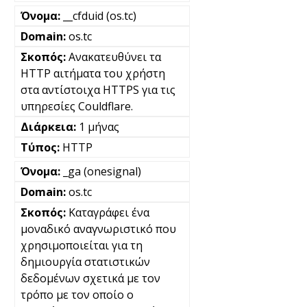
__cfduid (os.tc)
os.tc
Ανακατευθύνει τα
HTTP αιτήματα του χρήστη
στα αντίστοιχα HTTPS για τις
υπηρεσίες Couldflare.
1 μήνας
HTTP
_ga (onesignal)
os.tc
Καταγράφει ένα
μοναδικό αναγνωριστικό που
χρησιμοποιείται για τη
δημιουργία στατιστικών
δεδομένων σχετικά με τον
τρόπο με τον οποίο ο