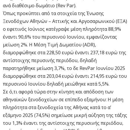
ανά διαθέσιμο δωμάτιο (Rev Par).
Όπως προκύπτει από τα στοιχεία της Ένωσης
Ξενοδόχων Αθηνών – Αττικής και Αργοσαρωνικού (ΕΞΑ)
ο εφετινός Ιούνιος κατέγραψε μέση πληρότητα 88,9%
έναντι 90,6% του περυσινού Ιουνίου, εμφανίζοντας
μείωση 2%. Η Μέση Τιμή Δωματίου (ADR),
διαμορφώθηκε στα 228,50 ευρώ έναντι 237,18 ευρώ της
αντίστοιχης περυσινής περιόδου, δηλαδή
παρατηρήθηκε μείωση 3,7%, το δε RevPar Ιουνίου 2025
διαμορφώθηκε στα 203,04 ευρώ έναντι 214,95 ευρώ του
περυσινού Ιουνίου δηλαδή μειώθηκε κατά 5,5%.
Σε ό,τι αφορά τώρα στην κίνηση και απόδοση των
αθηναϊκών ξενοδοχείων σε επίπεδο εξαμήνου: Η μέση
πληρότητα στα ξενοδοχεία της Αθήνας κατά το α’
εξάμηνο 2025 (74,5%) σημείωσε μικρή αύξηση της τάξης
του 1,3% έναντι της αντίστοιχης περυσινής περιόδου,