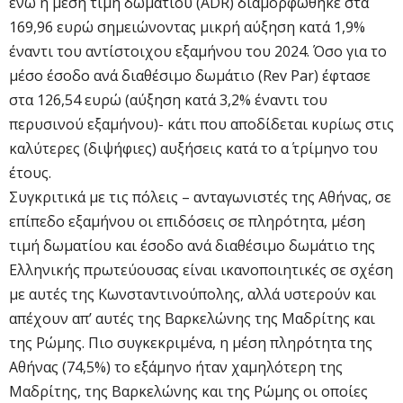
ενώ η μέση τιμή δωματίου (ADR) διαμορφώθηκε στα
169,96 ευρώ σημειώνοντας μικρή αύξηση κατά 1,9%
έναντι του αντίστοιχου εξαμήνου του 2024. Όσο για το
μέσο έσοδο ανά διαθέσιμο δωμάτιο (Rev Par) έφτασε
στα 126,54 ευρώ (αύξηση κατά 3,2% έναντι του
περυσινού εξαμήνου)- κάτι που αποδίδεται κυρίως στις
καλύτερες (διψήφιες) αυξήσεις κατά το α΄ τρίμηνο του
έτους.
Συγκριτικά με τις πόλεις – ανταγωνιστές της Αθήνας, σε
επίπεδο εξαμήνου οι επιδόσεις σε πληρότητα, μέση
τιμή δωματίου και έσοδο ανά διαθέσιμο δωμάτιο της
Ελληνικής πρωτεύουσας είναι ικανοποιητικές σε σχέση
με αυτές της Κωνσταντινούπολης, αλλά υστερούν και
απέχουν απ’ αυτές της Βαρκελώνης της Μαδρίτης και
της Ρώμης. Πιο συγκεκριμένα, η μέση πληρότητα της
Αθήνας (74,5%) το εξάμηνο ήταν χαμηλότερη της
Μαδρίτης, της Βαρκελώνης και της Ρώμης οι οποίες