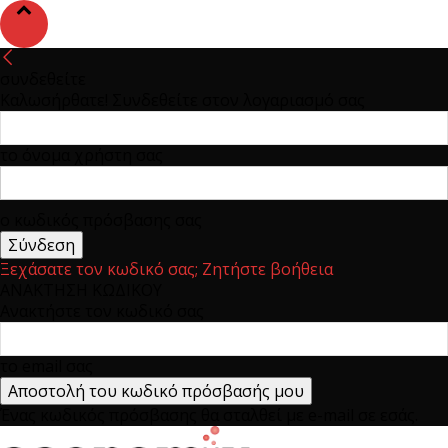
συνδεθείτε
Καλωσήρθατε! Συνδεθείτε στον λογαριασμό σας
το όνομα χρήστη σας
ο κωδικός πρόσβασης σας
Ξεχάσατε τον κωδικό σας; Ζητήστε βοήθεια
ΑΝΑΚΤΗΣΗ ΚΩΔΙΚΟΥ
Ανακτήστε τον κωδικό σας
το email σας
Ένας κωδικός πρόσβασης θα σταλθεί με e-mail σε εσάς.