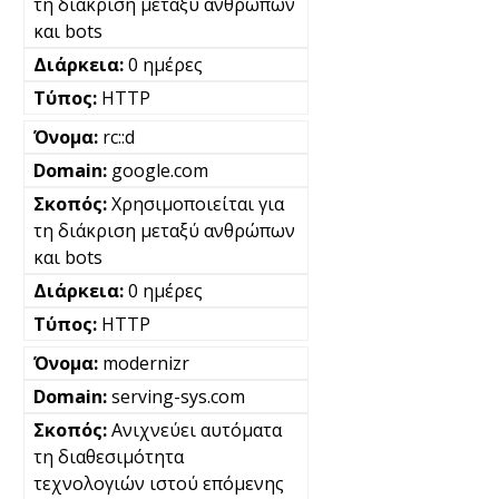
τη διάκριση μεταξύ ανθρώπων
και bots
0 ημέρες
HTTP
rc::d
google.com
Χρησιμοποιείται για
τη διάκριση μεταξύ ανθρώπων
και bots
0 ημέρες
HTTP
modernizr
serving-sys.com
Ανιχνεύει αυτόματα
τη διαθεσιμότητα
τεχνολογιών ιστού επόμενης