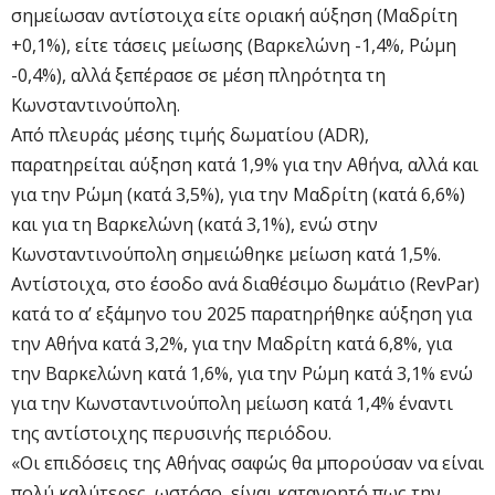
σημείωσαν αντίστοιχα είτε οριακή αύξηση (Μαδρίτη
+0,1%), είτε τάσεις μείωσης (Βαρκελώνη -1,4%, Ρώμη
-0,4%), αλλά ξεπέρασε σε μέση πληρότητα τη
Κωνσταντινούπολη.
Από πλευράς μέσης τιμής δωματίου (ADR),
παρατηρείται αύξηση κατά 1,9% για την Αθήνα, αλλά και
για την Ρώμη (κατά 3,5%), για την Μαδρίτη (κατά 6,6%)
και για τη Βαρκελώνη (κατά 3,1%), ενώ στην
Κωνσταντινούπολη σημειώθηκε μείωση κατά 1,5%.
Αντίστοιχα, στο έσοδο ανά διαθέσιμο δωμάτιο (RevPar)
κατά το α’ εξάμηνο του 2025 παρατηρήθηκε αύξηση για
την Αθήνα κατά 3,2%, για την Μαδρίτη κατά 6,8%, για
την Βαρκελώνη κατά 1,6%, για την Ρώμη κατά 3,1% ενώ
για την Κωνσταντινούπολη μείωση κατά 1,4% έναντι
της αντίστοιχης περυσινής περιόδου.
«Οι επιδόσεις της Αθήνας σαφώς θα μπορούσαν να είναι
πολύ καλύτερες, ωστόσο, είναι κατανοητό πως την