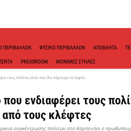
Ό ΠΕΡΙΒΆΛΛΟΝ
ΦΥΣΙΚΌ ΠΕΡΙΒΆΛΛΟΝ
ΑΠΌΒΛΗΤΑ
ΤΕ
ΖΈΝΤΑ
PRESSROOM
ΜΌΝΙΜΕΣ ΣΤΉΛΕΣ
ει τους πολίτες είναι πώς θα πάρουμε τα λεφτά...
που ενδιαφέρει τους πολί
 από τους κλέφτες
ιάρκεια συγκέντρωσης πολιτών στο Καρπενήσι ο πρωθυπου