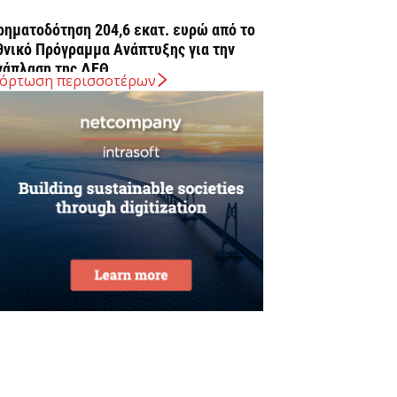
ρηματοδότηση 204,6 εκατ. ευρώ από το
θνικό Πρόγραμμα Ανάπτυξης για την
νάπλαση της ΔΕΘ
όρτωση περισσοτέρων
Αυγούστου 2026
ΠΕΚΑ: Αύριο η δεύτερη πληρωμή των
ικαιούχων του Λογαριασμού Αγροτικής
στίας
Αυγούστου 2026
rediaBank: Στα 53,6 εκατ. ευρώ τα
παναλαμβανόμενα λειτουργικά κέρδη
Αυγούστου 2026
ιομηχανία: επίθεση ουσίας από ΕΛΑΣ σε
υβέρνηση Μητσοτάκη