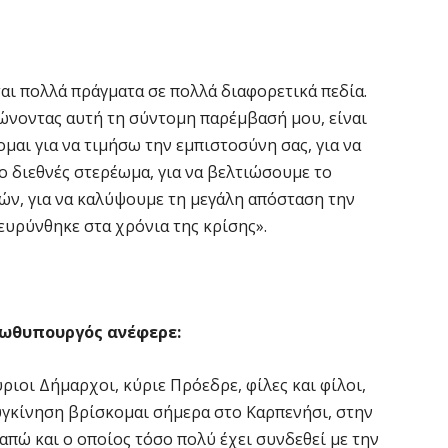
6 
Ο
σ
ι πολλά πράγματα σε πολλά διαφορετικά πεδία.
ιώνοντας αυτή τη σύντομη παρέμβασή μου, είναι
6 
μαι για να τιμήσω την εμπιστοσύνη σας, για να
ο διεθνές στερέωμα, για να βελτιώσουμε το
Ν
Ι
ών, για να καλύψουμε τη μεγάλη απόσταση την
ευρύνθηκε στα χρόνια της κρίσης».
6 
Ψ
κ
ρωθυπουργός ανέφερε:
6 
ριοι Δήμαρχοι, κύριε Πρόεδρε, φίλες και φίλοι,
Α
υγκίνηση βρίσκομαι σήμερα στο Καρπενήσι, στην
χ
Ο
απώ και ο οποίος τόσο πολύ έχει συνδεθεί με την