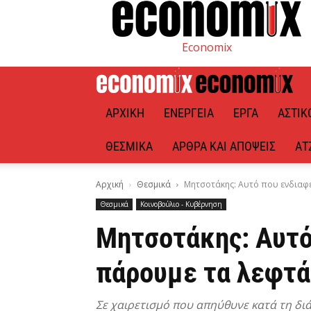
Economix
ΑΡΧΙΚΉ
ΕΝΈΡΓΕΙΑ
ΈΡΓΑ
ΑΣΤΙΚ
ΘΕΣΜΙΚΆ
ΆΡΘΡΑ ΚΑΙ ΑΠΌΨΕΙΣ
ΑΤ
Αρχική
Θεσμικά
Μητσοτάκης: Αυτό που ενδιαφέρ
Θεσμικά
Κοινοβούλιο - Κυβέρνηση
Μητσοτάκης: Αυτό 
πάρουμε τα λεφτά
Σε χαιρετισμό που απηύθυνε κατά τη δ