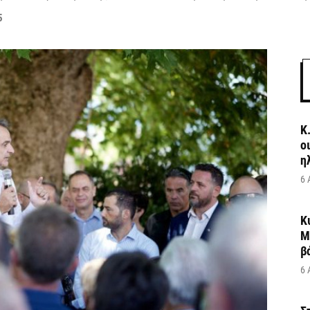
5
Κ
ο
η
6 
Κ
Μ
β
6 