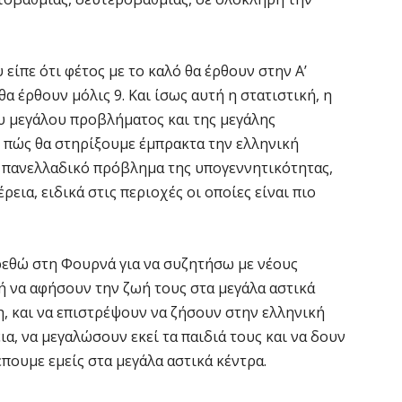
Π
H
6 
 είπε ότι φέτος με το καλό θα έρθουν στην Α’
α έρθουν μόλις 9. Και ίσως αυτή η στατιστική, η
Υ
ου μεγάλου προβλήματος και της μεγάλης
ε
 πώς θα στηρίξουμε έμπρακτα την ελληνική
ε
ο πανελλαδικό πρόβλημα της υπογεννητικότητας,
6 
ρεια, ειδικά στις περιοχές οι οποίες είναι πιο
V
ε
βρεθώ στη Φουρνά για να συζητήσω με νέους
6 
ή να αφήσουν την ζωή τους στα μεγάλα αστικά
η, και να επιστρέψουν να ζήσουν στην ελληνική
α, να μεγαλώσουν εκεί τα παιδιά τους και να δουν
έπουμε εμείς στα μεγάλα αστικά κέντρα.