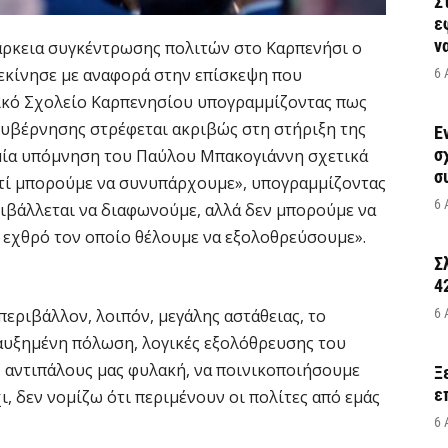
Σ
ε
να
ιάρκεια συγκέντρωσης πολιτών στο Καρπενήσι ο
κίνησε με αναφορά στην επίσκεψη που
6 
ικό Σχολείο Καρπενησίου υπογραμμίζοντας πως
κυβέρνησης στρέφεται ακριβώς στη στήριξη της
Έ
σ
 μία υπόμνηση του Παύλου Μπακογιάννη σχετικά
σ
ατί μπορούμε να συνυπάρχουμε», υπογραμμίζοντας
6 
πιβάλλεται να διαφωνούμε, αλλά δεν μπορούμε να
 εχθρό τον οποίο θέλουμε να εξολοθρεύσουμε».
Σ
4
περιβάλλον, λοιπόν, μεγάλης αστάθειας, το
6 
 αυξημένη πόλωση, λογικές εξολόθρευσης του
ς αντιπάλους μας φυλακή, να ποινικοποιήσουμε
Ξ
ε
, δεν νομίζω ότι περιμένουν οι πολίτες από εμάς
6 