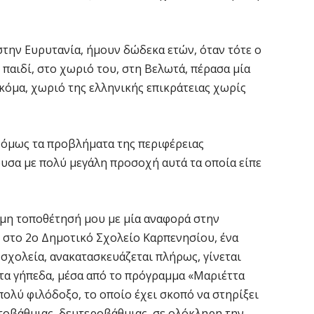
6 
την Ευρυτανία, ήμουν δώδεκα ετών, όταν τότε ο
Ό
παιδί, στο χωριό του, στη Βελωτά, πέρασα μία
ε
0,
κόμα, χωριό της ελληνικής επικράτειας χωρίς
6 
 όμως τα προβλήματα της περιφέρειας
Ο
ε
ουσα με πολύ μεγάλη προσοχή αυτά τα οποία είπε
6 
ομη τοποθέτησή μου με μία αναφορά στην
Ά
m
ο στο 2ο Δημοτικό Σχολείο Καρπενησίου, ένα
π
 σχολεία, ανακατασκευάζεται πλήρως, γίνεται
6 
τα γήπεδα, μέσα από το πρόγραμμα «Μαριέττα
πολύ φιλόδοξο, το οποίο έχει σκοπό να στηρίξει
τοβάθμιας, δευτεροβάθμιας, σε ολόκληρη την
Υ