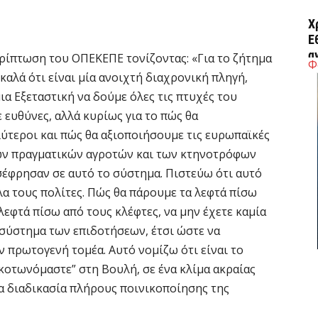
Χ
Ε
α
ρίπτωση του ΟΠΕΚΕΠΕ τονίζοντας: «Για το ζήτημα
Φ
6 
αλά ότι είναι μία ανοιχτή διαχρονική πληγή,
μια Εξεταστική να δούμε όλες τις πτυχές του
 ευθύνες, αλλά κυρίως για το πώς θα
Ο
δ
λύτεροι και πώς θα αξιοποιήσουμε τις ευρωπαϊκές
Ε
ων πραγματικών αγροτών και των κτηνοτρόφων
6 
σέφρησαν σε αυτό το σύστημα. Πιστεύω ότι αυτό
λα τους πολίτες. Πώς θα πάρουμε τα λεφτά πίσω
C
 λεφτά πίσω από τους κλέφτες, να μην έχετε καμία
ε
σύστημα των επιδοτήσεων, έτσι ώστε να
6 
 πρωτογενή τομέα. Αυτό νομίζω ότι είναι το
σκοτωνόμαστε” στη Βουλή, σε ένα κλίμα ακραίας
Β
ία διαδικασία πλήρους ποινικοποίησης της
κ