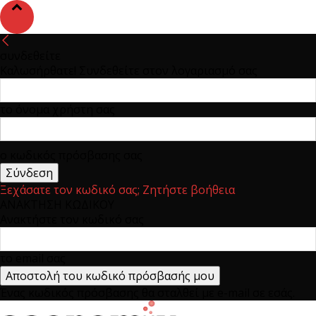
συνδεθείτε
Καλωσήρθατε! Συνδεθείτε στον λογαριασμό σας
το όνομα χρήστη σας
ο κωδικός πρόσβασης σας
Ξεχάσατε τον κωδικό σας; Ζητήστε βοήθεια
ΑΝΑΚΤΗΣΗ ΚΩΔΙΚΟΥ
Ανακτήστε τον κωδικό σας
το email σας
Ένας κωδικός πρόσβασης θα σταλθεί με e-mail σε εσάς.