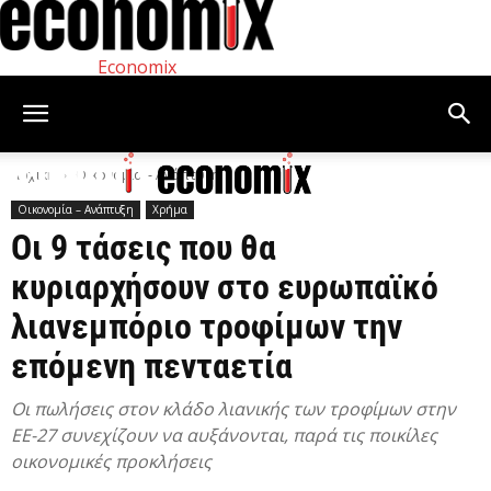
Economix
Αρχική
Οικονομία – Ανάπτυξη
Οικονομία – Ανάπτυξη
Χρήμα
Οι 9 τάσεις που θα
κυριαρχήσουν στο ευρωπαϊκό
λιανεμπόριο τροφίμων την
επόμενη πενταετία
Οι πωλήσεις στον κλάδο λιανικής των τροφίμων στην
ΕΕ-27 συνεχίζουν να αυξάνονται, παρά τις ποικίλες
οικονομικές προκλήσεις