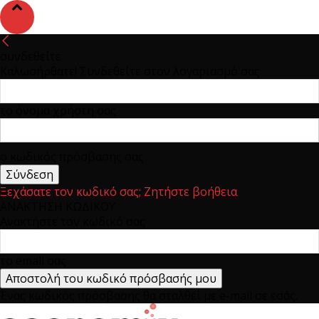
συνδεθείτε
Καλωσήρθατε! Συνδεθείτε στον λογαριασμό σας
το όνομα χρήστη σας
ο κωδικός πρόσβασης σας
Ξεχάσατε τον κωδικό σας; Ζητήστε βοήθεια
ΑΝΑΚΤΗΣΗ ΚΩΔΙΚΟΥ
Ανακτήστε τον κωδικό σας
το email σας
Ένας κωδικός πρόσβασης θα σταλθεί με e-mail σε εσάς.