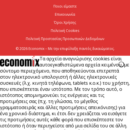
Ποιοι είμαστε
Επικοινωνία
Viohalco: Ισχυρές επιδόσεις το πρώτο εξάμηνο του
2026
Όροι Χρήσης
Πολιτική Cookies
6 Αυγούστου 2026
Πολιτική Προστασίας Προσωπικών Δεδομένων
© 2026 Economix – Με την επιφύλαξη παντός δικαιώματος.
Τα αρχεία αναγνώρισης cookies είναι
αυτοεγκαθιστώμενα αρχεία κειμένου, με
σύντομο περιεχόμενο, που αποθηκεύονται επιτρεπτά
στον ηλεκτρονικό υπολογιστή ή άλλες ηλεκτρονικές
συσκευές (λ.χ. κινητά τηλέφωνα, tablets κ.ο.κ.) του χρήστη,
που επισκέπτεται έναν ιστότοπο. Με τον τρόπο αυτό, ο
ιστότοπος απομνημονεύει τις ενέργειες και τις
προτιμήσεις σας (π.χ. τη γλώσσα, το μέγεθος
γραμματοσειράς και άλλες προτιμήσεις απεικόνισης) για
ένα χρονικό διάστημα, κι έτσι δεν χρειάζεται να εισάγετε
τις προτιμήσεις αυτές κάθε φορά που επισκέπτεστε τον
ιστότοπο ή όταν περιηγείστε από μια σελίδα του σε άλλη.