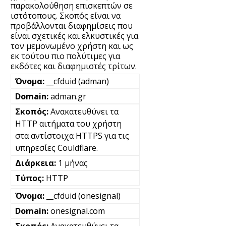
παρακολούθηση επισκεπτών σε
ιστότοπους. Σκοπός είναι να
προβάλλονται διαφημίσεις που
είναι σχετικές και ελκυστικές για
τον μεμονωμένο χρήστη και ως
εκ τούτου πιο πολύτιμες για
εκδότες και διαφημιστές τρίτων.
__cfduid (adman)
adman.gr
Ανακατευθύνει τα
HTTP αιτήματα του χρήστη
στα αντίστοιχα HTTPS για τις
υπηρεσίες Couldflare.
1 μήνας
HTTP
__cfduid (onesignal)
onesignal.com