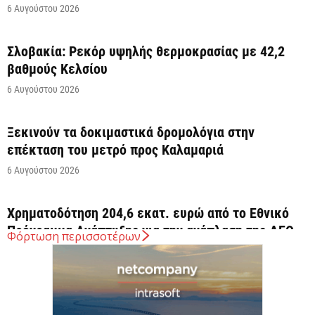
6 Αυγούστου 2026
Σλοβακία: Ρεκόρ υψηλής θερμοκρασίας με 42,2
βαθμούς Κελσίου
6 Αυγούστου 2026
Ξεκινούν τα δοκιμαστικά δρομολόγια στην
επέκταση του μετρό προς Καλαμαριά
6 Αυγούστου 2026
Χρηματοδότηση 204,6 εκατ. ευρώ από το Εθνικό
Πρόγραμμα Ανάπτυξης για την ανάπλαση της ΔΕΘ
Φόρτωση περισσοτέρων
6 Αυγούστου 2026
ΟΠΕΚΑ: Αύριο η δεύτερη πληρωμή των δικαιούχων
του Λογαριασμού Αγροτικής Εστίας