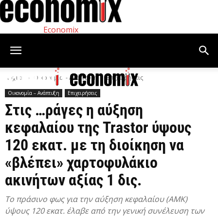
Economix
Αρχική
Οικονομία – Ανάπτυξη
Επιχειρήσεις
Οικονομία – Ανάπτυξη
Επιχειρήσεις
Στις …ράγες η αύξηση
κεφαλαίου της Trastor ύψους
120 εκατ. με τη διοίκηση να
«βλέπει» χαρτοφυλάκιο
ακινήτων αξίας 1 δις.
Το πράσινο φως για την αύξηση κεφαλαίου (ΑΜΚ)
ύψους 120 εκατ. έλαβε από την γενική συνέλευση των