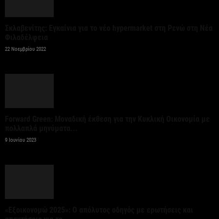
2 εκατομμύρια επιβάτες
6 Αυγούστου 2026
Σκλαβενίτης: Εγκαίνια για το νέο hypermarket στη Ρενώ στη Νέα
Φιλαδέλφεια
Ψεκασμοί για την καταπολέμηση των κουνουπιών,
22 Νοεμβρίου 2022
στις 10-11-12 Αυγούστου
6 Αυγούστου 2026
Αίρεται η προληπτική σύσταση για μη χρήση του
νερού στη Σίβηρη – Ολοκληρώθηκαν οι...
Forward Green: Μοναδική έκθεση για την Κυκλική Οικονομία με
πολλαπλά μηνύματα...
6 Αυγούστου 2026
9 Ιουνίου 2023
Όμιλος JUMBO: Καθαρά κέρδη 320 εκατ. ευρώ για
το 2025 – Διανομή μερίσματος 0,70...
6 Αυγούστου 2026
«Εξοικονομώ 2025»: Ο απόλυτος οδηγός με ερωτήσεις και
Οκτώ νέα οχήματα μεταφοράς