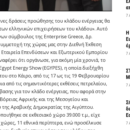
Έ
α
7 
ένες δράσεις προώθησης του κλάδου ενέργειας θα
 των ελληνικών επιχειρήσεων του κλάδου». Αυτό
Η
ων σύμβουλος της Enterprise Greece, Δρ.
Ε
υμμετοχή της χώρας μας στην Διεθνή Έκθεση
έ
ή Εταιρεία Επενδύσεων και Εξωτερικού Εμπορίου
7 
ναφέρει ότι οργάνωσε, για ακόμη μία χρονιά, το
Egypt Energy Show (EGYPES), η οποία διεξήχθη
Σ
του στο Κάιρο, από τις 17 ως τις 19 Φεβρουαρίου
Μ
μια από τις σημαντικότερες εκθέσεις πετρελαίου,
7 
βασης για τον κλάδο ενέργειας, που αφορά στην
 Βόρειας Αφρικής και της Μεσογείου και
Σ
υ της Αραβικής Δημοκρατίας της Αιγύπτου.
δ
οιήθηκε σε εκθεσιακό χώρο 39.000 τ.μ., είχε
Ε
 χώρες, 11 εθνικά περίπτερα, ενώ προσέλκυσε
7 