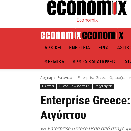
Economix
ΑΡΧΙΚΉ
ΕΝΈΡΓΕΙΑ
ΈΡΓΑ
ΑΣΤΙΚ
ΘΕΣΜΙΚΆ
ΆΡΘΡΑ ΚΑΙ ΑΠΌΨΕΙΣ
ΑΤ
Αρχική
Ενέργεια
Enterprise Greece: Ωριμάζει η
Ενέργεια
Οικονομία – Ανάπτυξη
Επιχειρήσεις
Enterprise Greece
Αιγύπτου
«Η Enterprise Greece μέσα από στοχευμ