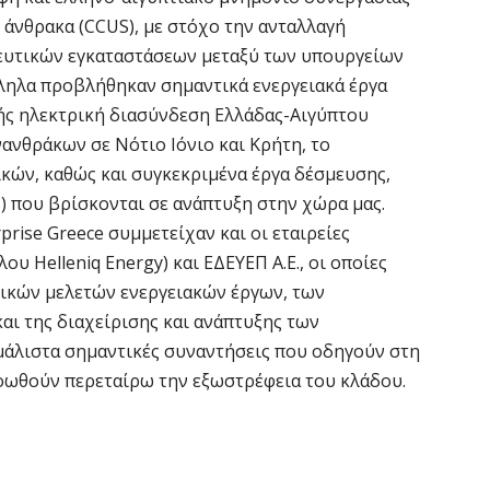
Ε
 άνθρακα (CCUS), με στόχο την ανταλλαγή
α
ευτικών εγκαταστάσεων μεταξύ των υπουργείων
6 
λληλα προβλήθηκαν σημαντικά ενεργειακά έργα
ής ηλεκτρική διασύνδεση Ελλάδας-Αιγύπτου
Ο
νανθράκων σε Νότιο Ιόνιο και Κρήτη, το
δ
κών, καθώς και συγκεκριμένα έργα δέσμευσης,
Ε
) που βρίσκονται σε ανάπτυξη στην χώρα μας.
6 
prise Greece συμμετείχαν και οι εταιρείες
 Helleniq Energy) και ΕΔΕΥΕΠ Α.Ε., οι οποίες
C
ικών μελετών ενεργειακών έργων, των
ε
ι της διαχείρισης και ανάπτυξης των
6 
άλιστα σημαντικές συναντήσεις που οδηγούν στη
οωθούν περεταίρω την εξωστρέφεια του κλάδου.
Β
κ
6 