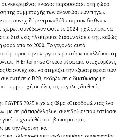
να
 ο συγκεκριμένος κλάδος παρουσιάζει στη χώρα
6 
ξηση της συμμετοχής των ανανεώσιμων πηγών
ς και η συνεχιζόμενη αναβάθμιση των διεθνών
Έ
ς χώρες, συνέβαλαν ώστε το 2024 η χώρα μας να
σ
στις διεθνείς ηλεκτρικές διασυνδέσεις της, καθώς
σ
η φορά από το 2000. Το γεγονός αυτό
6 
α της προς την ενεργειακή αυτάρκεια αλλά και τη
γειας. Η Enterprise Greece μέσα από στοχευμένες
Σ
ς θα συνεχίσει να στηρίζει την εξωστρέφεια των
4
 συναντήσεις B2B, εκδηλώσεις δικτύωσης με
6 
αι συμμετοχή σε όλες τις μεγάλες διεθνείς
Ξ
ης EGYPES 2025 είχε ως θέμα «Οικοδομώντας ένα
ε
ν», με σειρά παράλληλων συνεδρίων που εστίασαν
6 
ηγική, τεχνικά θέματα, βιωσιμότητα,
 με την Αφρική, κα.
Χ
φη και ελληνο-αιγυπτιακό μνημόνιο συνεργασίας