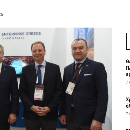
25
Θ
Π
ε
7 
Χ
ό
7 