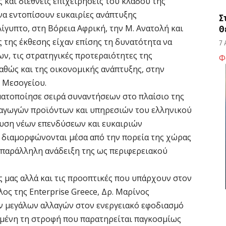
ς και διεθνείς επιχειρήσεις του κλάδου της
α να εντοπίσουν ευκαιρίες ανάπτυξης
Σ
ίγυπτο, στη Βόρεια Αφρική, την Μ. Ανατολή και
Θ
 της έκθεσης είχαν επίσης τη δυνατότητα να
7 
ν, τις στρατηγικές προτεραιότητες της
Φ
αθώς και της οικονομικής ανάπτυξης, στην
Κ
 Μεσογείου.
ο
η
ματοποίησε σειρά συναντήσεων στο πλαίσιο της
ξαγωγών προϊόντων και υπηρεσιών του ελληνικού
6 
κυση νέων επενδύσεων και ευκαιριών
ς διαμορφώνονται μέσα από την πορεία της χώρας
Κ
Μ
 παράλληλη ανάδειξη της ως περιφερειακού
β
6 
 μας αλλά και τις προοπτικές που υπάρχουν στον
ος της Enterprise Greece, Δρ. Μαρίνος
ων μεγάλων αλλαγών στον ενεργειακό εφοδιασμό
Σ
ε
δομένη τη στροφή που παρατηρείται παγκοσμίως