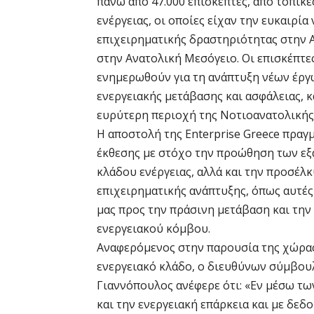
πάνω από 47.000 επισκέπτες, από τοπικέ
ενέργειας, οι οποίες είχαν την ευκαιρί
επιχειρηματικής δραστηριότητας στην Α
στην Ανατολική Μεσόγειο. Οι επισκέπτες
ενημερωθούν για τη ανάπτυξη νέων έργω
ενεργειακής μετάβασης και ασφάλειας, κ
ευρύτερη περιοχή της Νοτιοανατολικής
Η αποστολή της Enterprise Greece πραγ
έκθεσης με στόχο την προώθηση των ε
κλάδου ενέργειας, αλλά και την προσέλ
επιχειρηματικής ανάπτυξης, όπως αυτέ
μας προς την πράσινη μετάβαση και την
ενεργειακού κόμβου.
Αναφερόμενος στην παρουσία της χώρας
ενεργειακό κλάδο, ο διευθύνων σύμβουλ
Γιαννόπουλος ανέφερε ότι: «Εν μέσω τ
και την ενεργειακή επάρκεια και με δε