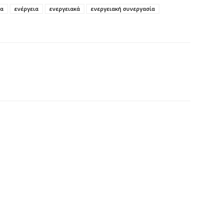
δα
ενέργεια
ενεργειακά
ενεργειακή συνεργασία
Ο
σ
6 
Ν
Ι
6 
Ψ
κ
6 