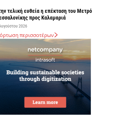
την τελική ευθεία η επέκταση του Μετρό
εσσαλονίκης προς Καλαμαριά
Αυγούστου 2026
όρτωση περισσοτέρων
. Χατζηδάκης: Στον κάλαθο των αχρήστων
ι αμφισβητήσεις για το καλώδιο της
λεκτρικής διασύνδεσης...
Αυγούστου 2026
υβερνητική Επιτροπή Βιομηχανίας – Κυρ.
ητσοτάκης: Η ενίσχυση της παραγωγικής
άσης αποτελεί στρατηγική προτεραιότητα
Αυγούστου 2026
την ΑΑΔΕ ο Κυρ. Μητσοτάκης για την
φαρμογή myAGRO: Η χώρα δεν μπορεί