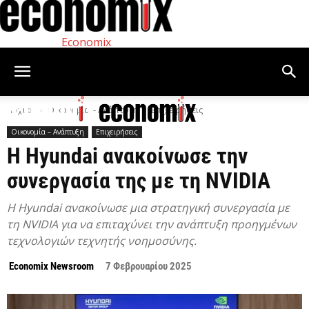
Economix
Αρχική
Οικονομία – Ανάπτυξη
Επιχειρήσεις
Οικονομία – Ανάπτυξη
Επιχειρήσεις
Η Hyundai ανακοίνωσε την
συνεργασία της με τη NVIDIA
Η Hyundai ανακοίνωσε μια στρατηγική συνεργασία με
τη NVIDIA για να επιταχύνει την ανάπτυξη προηγμένων
τεχνολογιών τεχνητής νοημοσύνης.
Economix Newsroom
7 Φεβρουαρίου 2025