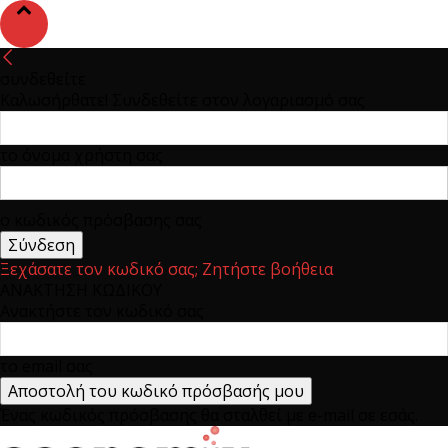
συνδεθείτε
Καλωσήρθατε! Συνδεθείτε στον λογαριασμό σας
το όνομα χρήστη σας
ο κωδικός πρόσβασης σας
Ξεχάσατε τον κωδικό σας; Ζητήστε βοήθεια
ΑΝΑΚΤΗΣΗ ΚΩΔΙΚΟΥ
Ανακτήστε τον κωδικό σας
το email σας
Ένας κωδικός πρόσβασης θα σταλθεί με e-mail σε εσάς.