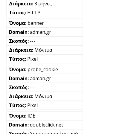
3 μήνες
HTTP
banner
adman.gr
---
Μόνιμα
Pixel
probe_cookie
adman.gr
---
Μόνιμα
Pixel
IDE
doubleclick.net
Χρησιμοποιείται από