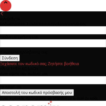
συνδεθείτε
Καλωσήρθατε! Συνδεθείτε στον λογαριασμό σας
το όνομα χρήστη σας
ο κωδικός πρόσβασης σας
Ξεχάσατε τον κωδικό σας; Ζητήστε βοήθεια
ΑΝΑΚΤΗΣΗ ΚΩΔΙΚΟΥ
Ανακτήστε τον κωδικό σας
το email σας
Ένας κωδικός πρόσβασης θα σταλθεί με e-mail σε εσάς.