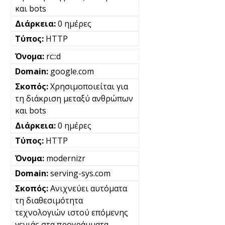
και bots
0 ημέρες
HTTP
rc::d
google.com
Χρησιμοποιείται για
τη διάκριση μεταξύ ανθρώπων
και bots
0 ημέρες
HTTP
modernizr
serving-sys.com
Ανιχνεύει αυτόματα
τη διαθεσιμότητα
τεχνολογιών ιστού επόμενης
γενιάς στα προγράμματα