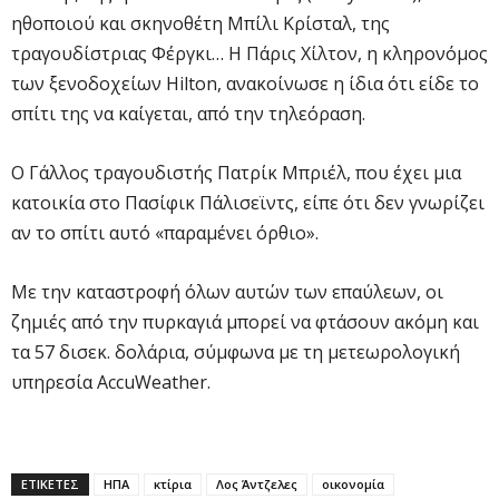
ηθοποιού και σκηνοθέτη Μπίλι Κρίσταλ, της
τραγουδίστριας Φέργκι… Η Πάρις Χίλτον, η κληρονόμος
των ξενοδοχείων Hilton, ανακοίνωσε η ίδια ότι είδε το
σπίτι της να καίγεται, από την τηλεόραση.
Ο Γάλλος τραγουδιστής Πατρίκ Μπριέλ, που έχει μια
κατοικία στο Πασίφικ Πάλισεϊντς, είπε ότι δεν γνωρίζει
αν το σπίτι αυτό «παραμένει όρθιο».
Με την καταστροφή όλων αυτών των επαύλεων, οι
ζημιές από την πυρκαγιά μπορεί να φτάσουν ακόμη και
τα 57 δισεκ. δολάρια, σύμφωνα με τη μετεωρολογική
υπηρεσία AccuWeather.
ΕΤΙΚΕΤΕΣ
ΗΠΑ
κτίρια
Λος Άντζελες
οικονομία