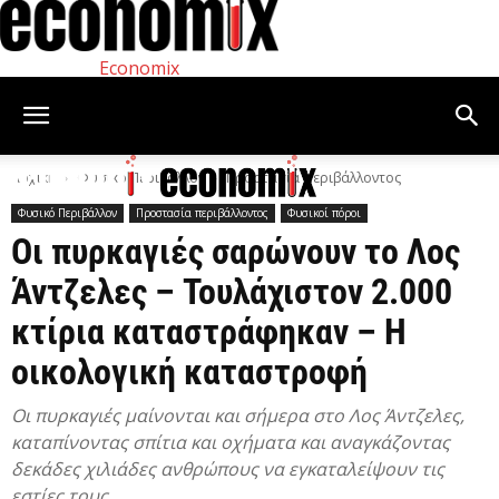
Economix
Αρχική
Φυσικό Περιβάλλον
Προστασία περιβάλλοντος
Φυσικό Περιβάλλον
Προστασία περιβάλλοντος
Φυσικοί πόροι
Οι πυρκαγιές σαρώνουν το Λος
Άντζελες – Τουλάχιστον 2.000
κτίρια καταστράφηκαν – Η
οικολογική καταστροφή
Οι πυρκαγιές μαίνονται και σήμερα στο Λος Άντζελες,
καταπίνοντας σπίτια και οχήματα και αναγκάζοντας
δεκάδες χιλιάδες ανθρώπους να εγκαταλείψουν τις
εστίες τους