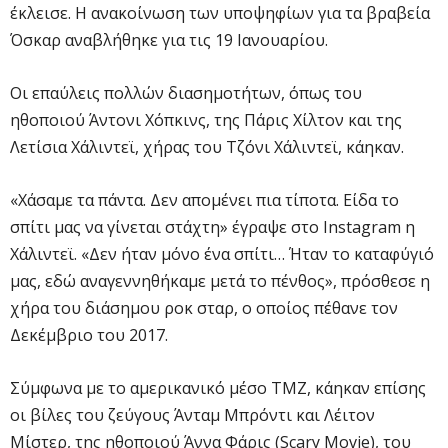
έκλεισε. Η ανακοίνωση των υποψηφίων για τα βραβεία
Όσκαρ αναβλήθηκε για τις 19 Ιανουαρίου.
Οι επαύλεις πολλών διασημοτήτων, όπως του
ηθοποιού Άντονι Χόπκινς, της Πάρις Χίλτον και της
Λετίσια Χάλιντεϊ, χήρας του Τζόνι Χάλιντεϊ, κάηκαν.
«Χάσαμε τα πάντα. Δεν απομένει πια τίποτα. Είδα το
σπίτι μας να γίνεται στάχτη» έγραψε στο Instagram η
Χάλιντεϊ. «Δεν ήταν μόνο ένα σπίτι… Ήταν το καταφύγιό
μας, εδώ αναγεννηθήκαμε μετά το πένθος», πρόσθεσε η
χήρα του διάσημου ροκ σταρ, ο οποίος πέθανε τον
Δεκέμβριο του 2017.
Σύμφωνα με το αμερικανικό μέσο TMZ, κάηκαν επίσης
οι βίλες του ζεύγους Άνταμ Μπρόντι και Λέιτον
Μίστερ, της ηθοποιού Άννα Φάρις (Scary Movie), του