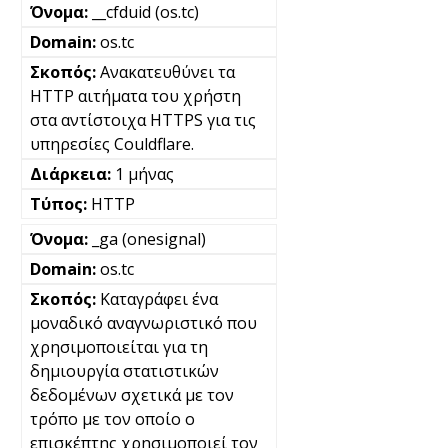
__cfduid (os.tc)
os.tc
Ανακατευθύνει τα
HTTP αιτήματα του χρήστη
στα αντίστοιχα HTTPS για τις
υπηρεσίες Couldflare.
1 μήνας
HTTP
_ga (onesignal)
os.tc
Καταγράφει ένα
μοναδικό αναγνωριστικό που
χρησιμοποιείται για τη
δημιουργία στατιστικών
δεδομένων σχετικά με τον
τρόπο με τον οποίο ο
επισκέπτης χρησιμοποιεί τον