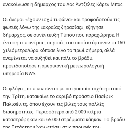
ανακοίνωσε η δήμαρχος του Λος Άντζελες Κάρεν Μπας.
Οι άνεμοι «έχουν ισχύ τυφώνα» και τροφοδοτούν τις
φωτιές λόγω της «ακραίας ξηρασίας», εξήγησε
δήμαρχος, σε συνέντευξη Τύπου που παραχώρησε. Η
ένταση του ανέμου, οι ριπές του οποίου έφταναν τα 160
χιλιόμετρα/ώρα κόπασε λίγο το πρωί σήμερα, αλλά
αναμένεται να αυξηθεί και πάλι το βράδυ,
προειδοποίησε η αμερικανική μετεωρολογική
υπηρεσία NWS.
Οι φλόγες, που κινούνται με αστραπιαία ταχύτητα από
την Τρίτη, κατακαίνε το ακριβό προάστιο Πασίφικ
Παλισέιντς, όπου έχουν τις βίλες τους πολλές
διασημότητες. Περισσότερα από 2.000 κτίρια
καταστράφηκαν και 65.000 στρέμματα κάηκαν. Το βράδυ
της Τετάρτης είχαν φτάσει στις παρυφές του