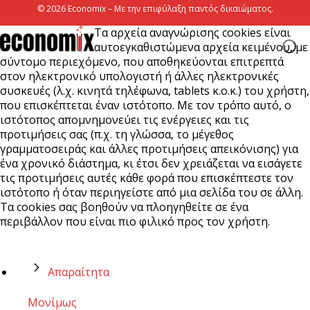
© 2026 Economix – Με την επιφύλαξη παντός δικαιώματος.
Τα αρχεία αναγνώρισης cookies είναι
αυτοεγκαθιστώμενα αρχεία κειμένου, με
σύντομο περιεχόμενο, που αποθηκεύονται επιτρεπτά
στον ηλεκτρονικό υπολογιστή ή άλλες ηλεκτρονικές
συσκευές (λ.χ. κινητά τηλέφωνα, tablets κ.ο.κ.) του χρήστη,
που επισκέπτεται έναν ιστότοπο. Με τον τρόπο αυτό, ο
ιστότοπος απομνημονεύει τις ενέργειες και τις
προτιμήσεις σας (π.χ. τη γλώσσα, το μέγεθος
γραμματοσειράς και άλλες προτιμήσεις απεικόνισης) για
ένα χρονικό διάστημα, κι έτσι δεν χρειάζεται να εισάγετε
τις προτιμήσεις αυτές κάθε φορά που επισκέπτεστε τον
ιστότοπο ή όταν περιηγείστε από μια σελίδα του σε άλλη.
Τα cookies σας βοηθούν να πλοηγηθείτε σε ένα
περιβάλλον που είναι πιο φιλικό προς τον χρήστη.
Απαραίτητα
Μονίμως