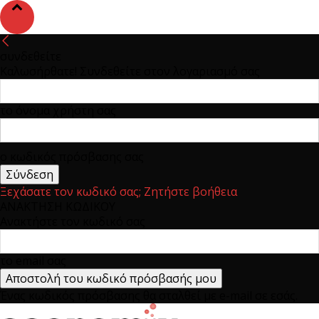
συνδεθείτε
Καλωσήρθατε! Συνδεθείτε στον λογαριασμό σας
το όνομα χρήστη σας
ο κωδικός πρόσβασης σας
Ξεχάσατε τον κωδικό σας; Ζητήστε βοήθεια
ΑΝΑΚΤΗΣΗ ΚΩΔΙΚΟΥ
Ανακτήστε τον κωδικό σας
το email σας
Ένας κωδικός πρόσβασης θα σταλθεί με e-mail σε εσάς.