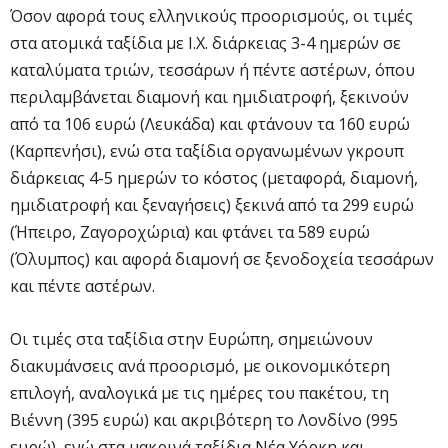
Όσον αφορά τους ελληνικούς προορισμούς, οι τιμές
στα ατομικά ταξίδια με Ι.Χ. διάρκειας 3-4 ημερών σε
καταλύματα τριών, τεσσάρων ή πέντε αστέρων, όπου
περιλαμβάνεται διαμονή και ημιδιατροφή, ξεκινούν
από τα 106 ευρώ (Λευκάδα) και φτάνουν τα 160 ευρώ
(Καρπενήσι), ενώ στα ταξίδια οργανωμένων γκρουπ
διάρκειας 4-5 ημερών το κόστος (μεταφορά, διαμονή,
ημιδιατροφή και ξεναγήσεις) ξεκινά από τα 299 ευρώ
(Ήπειρο, Ζαγοροχώρια) και φτάνει τα 589 ευρώ
(Όλυμπος) και αφορά διαμονή σε ξενοδοχεία τεσσάρων
και πέντε αστέρων.
Οι τιμές στα ταξίδια στην Ευρώπη, σημειώνουν
διακυμάνσεις ανά προορισμό, με οικονομικότερη
επιλογή, αναλογικά με τις ημέρες του πακέτου, τη
Βιέννη (395 ευρώ) και ακριβότερη το Λονδίνο (995
ευρώ), ενώ στα μακρινά ταξίδια Νέα Υόρκη και