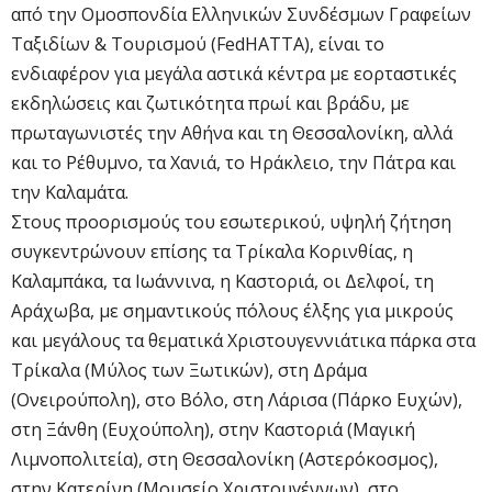
από την Ομοσπονδία Ελληνικών Συνδέσμων Γραφείων
Ταξιδίων & Τουρισμού (FedHATTA), είναι το
ενδιαφέρον για μεγάλα αστικά κέντρα με εορταστικές
εκδηλώσεις και ζωτικότητα πρωί και βράδυ, με
πρωταγωνιστές την Αθήνα και τη Θεσσαλονίκη, αλλά
και το Ρέθυμνο, τα Χανιά, το Ηράκλειο, την Πάτρα και
την Καλαμάτα.
Στους προορισμούς του εσωτερικού, υψηλή ζήτηση
συγκεντρώνουν επίσης τα Τρίκαλα Κορινθίας, η
Καλαμπάκα, τα Ιωάννινα, η Καστοριά, οι Δελφοί, τη
Αράχωβα, με σημαντικούς πόλους έλξης για μικρούς
και μεγάλους τα θεματικά Χριστουγεννιάτικα πάρκα στα
Τρίκαλα (Μύλος των Ξωτικών), στη Δράμα
(Ονειρούπολη), στο Βόλο, στη Λάρισα (Πάρκο Ευχών),
στη Ξάνθη (Ευχούπολη), στην Καστοριά (Μαγική
Λιμνοπολιτεία), στη Θεσσαλονίκη (Αστερόκοσμος),
στην Κατερίνη (Μουσείο Χριστουγέννων), στο