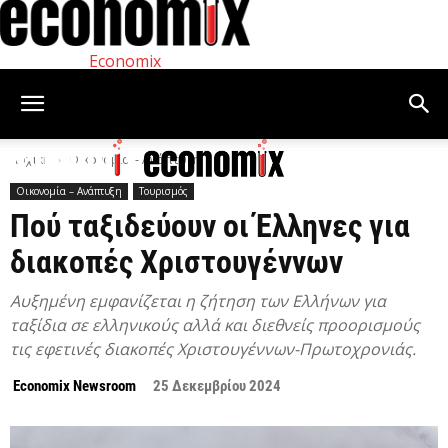
Economix
Αρχική
Οικονομία – Ανάπτυξη
Οικονομία – Ανάπτυξη
Τουρισμός
Πού ταξιδεύουν οι Έλληνες για
διακοπές Χριστουγέννων
Αυξημένη εμφανίζεται η ζήτηση των Ελλήνων για
ταξίδια σε ελληνικούς αλλά και διεθνείς προορισμούς
τις εφετινές διακοπές Χριστουγέννων-Πρωτοχρονιάς.
Economix Newsroom
25 Δεκεμβρίου 2024