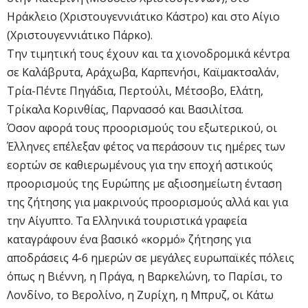
Ηράκλειο (Χριστουγεννιάτικο Κάστρο) και στo Αίγιο
(Χριστουγεννιάτικο Πάρκο).
Την τιμητική τους έχουν και τα χιονοδρομικά κέντρα
σε Καλάβρυτα, Αράχωβα, Καρπενήσι, Καϊμακτσαλάν,
Τρία-Πέντε Πηγάδια, Περτούλι, Μέτσοβο, Ελάτη,
Τρίκαλα Κορινθίας, Παρνασσό και Βασιλίτσα.
Όσον αφορά τους προορισμούς του εξωτερικού, οι
Έλληνες επέλεξαν φέτος να περάσουν τις ημέρες των
εορτών σε καθιερωμένους για την εποχή αστικούς
προορισμούς της Ευρώπης με αξιοσημείωτη ένταση
της ζήτησης για μακρινούς προορισμούς αλλά και για
την Αίγυπτο. Τα Ελληνικά τουριστικά γραφεία
καταγράφουν ένα βασικό «κορμό» ζήτησης για
αποδράσεις 4-6 ημερών σε μεγάλες ευρωπαϊκές πόλεις
όπως η Βιέννη, η Πράγα, η Βαρκελώνη, το Παρίσι, το
Λονδίνο, το Βερολίνο, η Ζυρίχη, η Μπρυζ, οι Κάτω