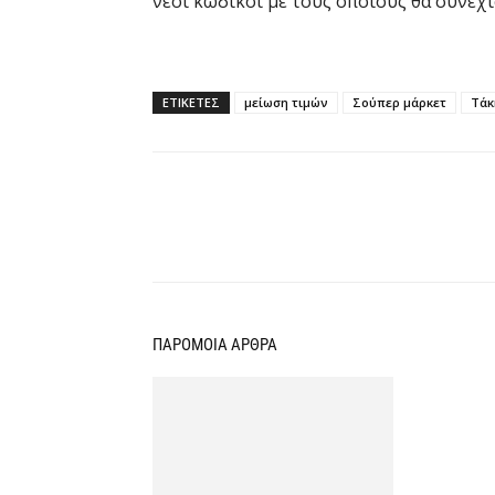
νέοι κωδικοί με τους οποίους θα συνεχ
ΕΤΙΚΕΤΕΣ
μείωση τιμών
Σούπερ μάρκετ
Τάκ
Κοινοποίηση
ΠΑΡΟΜΟΙΑ ΑΡΘΡΑ