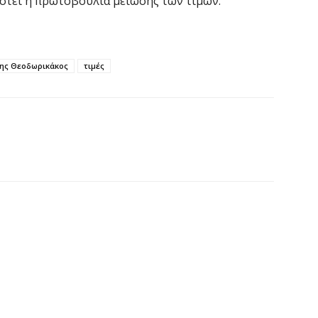
ιστεί η πρωτοβουλία μείωσης των τιμών.
ε
ε
6 
ης Θεοδωρικάκος
τιμές
V
ε
6 
Χ
Α
Π
6 
M
ε
6 