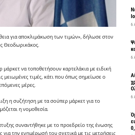
Ν
Ι
6 
θεια για αποκλιμάκωση των τιμών», δήλωσε στον
Ψ
ης Θεοδωρικάκος.
κ
6 
ρ μάρκετ να τοποθετήσουν καρτελάκια με ειδική
Α
ις μειωμένες τιμές, κάτι που όπως σημείωσε ο
χ
επόμενες μέρες.
Ο
6 
λιξη η συζήτηση με τα σούπερ μάρκετ για το
όζεται η νομοθεσία.
Ό
ε
πτυξης συναντήθηκε με το προεδρείο της ένωσης
0,
ς για την ενημέρωσή του σχετικά με τις μετρήσεις