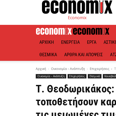
Economix
ΑΡΧΙΚΉ
ΕΝΈΡΓΕΙΑ
ΈΡΓΑ
ΑΣΤΙΚ
ΘΕΣΜΙΚΆ
ΆΡΘΡΑ ΚΑΙ ΑΠΌΨΕΙΣ
ΑΤ
Αρχική
Οικονομία – Ανάπτυξη
Επιχειρήσεις
Τ
Οικονομία – Ανάπτυξη
Επιχειρήσεις
Θεσμικά
Κοινοβού
Τ. Θεοδωρικάκος:
τοποθετήσουν καρ
τις μειωμένες τιμ