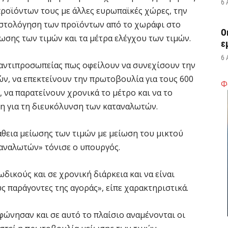
6 
προϊόντων τους με άλλες ευρωπαϊκές χώρες, την
οστολόγηση των προϊόντων από το χωράφι στο
Ο
ωσης των τιμών και τα μέτρα ελέγχου των τιμών.
ε
6 
 αντιπροσωπείας πως οφείλουν να συνεχίσουν την
ν, να επεκτείνουν την πρωτοβουλία για τους 600
Φ
Ά
 να παρατείνουν χρονικά το μέτρο και να το
m
η για τη διευκόλυνση των καταναλωτών.
π
6 
θεια μείωσης των τιμών με μείωση του μικτού
αναλωτών» τόνισε ο υπουργός.
Υ
Π
ωδικούς και σε χρονική διάρκεια και να είναι
H
ς παράγοντες της αγοράς», είπε χαρακτηριστικά.
6 
ώνησαν και σε αυτό το πλαίσιο αναμένονται οι
Υ