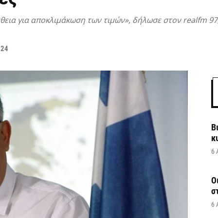
εια για αποκλιμάκωση των τιμών», δήλωσε στον realfm 97
024
Β
κ
6 
Ο
σ
6 