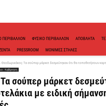
Ό ΠΕΡΙΒΆΛΛΟΝ
ΦΥΣΙΚΌ ΠΕΡΙΒΆΛΛΟΝ
ΑΠΌΒΛΗΤΑ
ΤΕ
ΖΈΝΤΑ
PRESSROOM
ΜΌΝΙΜΕΣ ΣΤΉΛΕΣ
. Θεοδωρικάκος: Τα σούπερ μάρκετ δεσμεύτηκαν ότι θα τοποθετήσουν καρτελ
λιο - Κυβέρνηση
 Τα σούπερ μάρκετ δεσμεύτ
τελάκια με ειδική σήμανση
ές