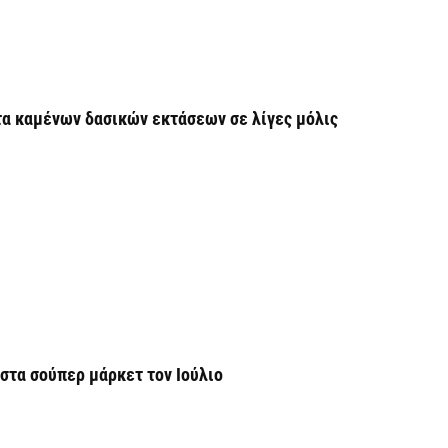
5 
Η
δ
π
α καμένων δασικών εκτάσεων σε λίγες μόλις
σ
5 
Χ
s
5 
Σ
Ε
στα σούπερ μάρκετ τον Ιούλιο
κ
5 