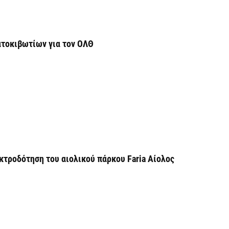
Δ
τ
σ
τοκιβωτίων για τον ΟΛΘ
6 
Δ
σ
ε
5 
Ο
ε
τροδότηση του αιολικού πάρκου Faria Αίολος
π
5 
H
ε