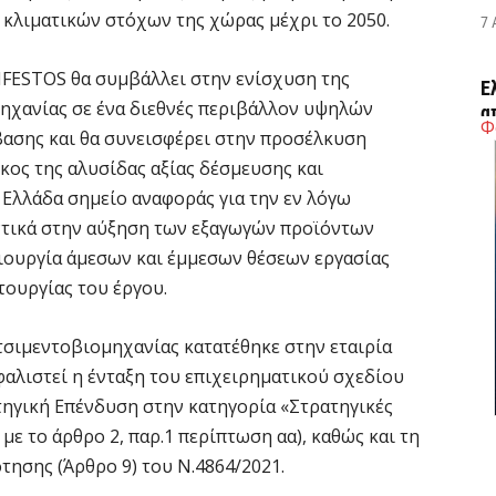
 κλιματικών στόχων της χώρας μέχρι το 2050.
7 
 IFESTOS θα συμβάλλει στην ενίσχυση της
Έ
μηχανίας σε ένα διεθνές περιβάλλον υψηλών
α
Φ
βασης και θα συνεισφέρει στην προσέλκυση
7 
ος της αλυσίδας αξίας δέσμευσης και
Ελλάδα σημείο αναφοράς για την εν λόγω
Η
αντικά στην αύξηση των εξαγωγών προϊόντων
Ε
μιουργία άμεσων και έμμεσων θέσεων εργασίας
έ
τουργίας του έργου.
7 
 τσιμεντοβιομηχανίας κατατέθηκε στην εταιρία
Σ
φαλιστεί η ένταξη του επιχειρηματικού σχεδίου
Μ
ατηγική Επένδυση στην κατηγορία «Στρατηγικές
7 
με το άρθρο 2, παρ.1 περίπτωση αα), καθώς και τη
τησης (Άρθρο 9) του Ν.4864/2021.
Σ