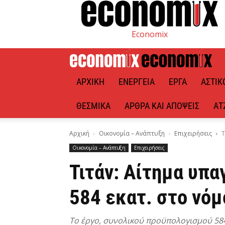
Economix
ΑΡΧΙΚΉ
ΕΝΈΡΓΕΙΑ
ΈΡΓΑ
ΑΣΤΙΚ
ΘΕΣΜΙΚΆ
ΆΡΘΡΑ ΚΑΙ ΑΠΌΨΕΙΣ
ΑΤ
Αρχική
Οικονομία – Ανάπτυξη
Επιχειρήσεις
Τ
Οικονομία – Ανάπτυξη
Επιχειρήσεις
Τιτάν: Αίτημα υπ
584 εκατ. στο νό
Το έργο, συνολικού προϋπολογισμού 584 