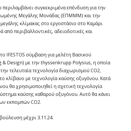
δ
Ε
ο περιλαμβάνει συγκεκριμένα επένδυση για την
νωμένης Μεγάλης Μονάδας (ΕΠΜΜΜ) και την
7 
μεγάλης κλίμακας στο εργοστάσιο στο Καμάρι
ά από περιβαλλοντικές, αδειοδοτικές και
Σ
Θ
7 
 το IFESTOS σύμβαση για μελέτη Βασικού
 & Design) με την thyssenkrupp Polysius, η οποία
Κ
την τελευταία τεχνολογία διαχωρισμού CO2,
ο
η
το κλίβανο με τεχνολογία καύσης οξυγόνου. Κατά
νου θα χρησιμοποιηθεί η σχετική τεχνολογία
6 
α σύστημα καύσης καθαρού οξυγόνου. Αυτό θα κάνει
των εκπομπών CO2.
Κ
Μ
β
βούλευση μέχρι 3.11.24.
6 