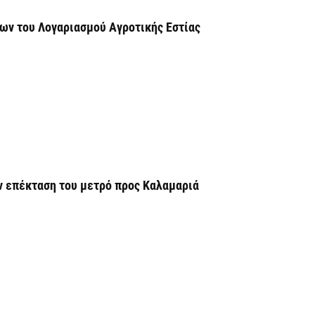
6 
ων του Λογαριασμού Αγροτικής Εστίας
Χ
Ε
α
6 
Ο
δ
Ε
ν επέκταση του μετρό προς Καλαμαριά
6 
C
ε
6 