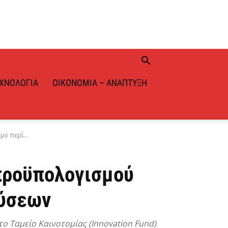
ΧΝΟΛΟΓΊΑ
ΟΙΚΟΝΟΜΊΑ – ΑΝΆΠΤΥΞΗ
ο περί...
 προϋπολογισμού
δύσεων
ο Ταμείο Καινοτομίας (Innovation Fund)