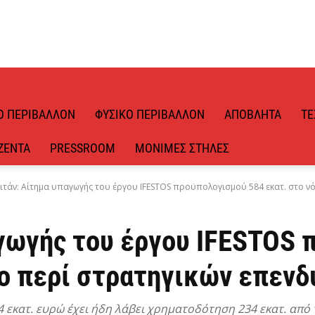
Ό ΠΕΡΙΒΆΛΛΟΝ
ΦΥΣΙΚΌ ΠΕΡΙΒΆΛΛΟΝ
ΑΠΌΒΛΗΤΑ
ΤΕ
ΖΈΝΤΑ
PRESSROOM
ΜΌΝΙΜΕΣ ΣΤΉΛΕΣ
ιτάν: Αίτημα υπαγωγής του έργου IFESTOS προϋπολογισμού 584 εκατ. στο νόμ
αγωγής του έργου IFESTOS
μο περί στρατηγικών επεν
εκατ. ευρώ έχει ήδη λάβει χρηματοδότηση 234 εκατ. από τ