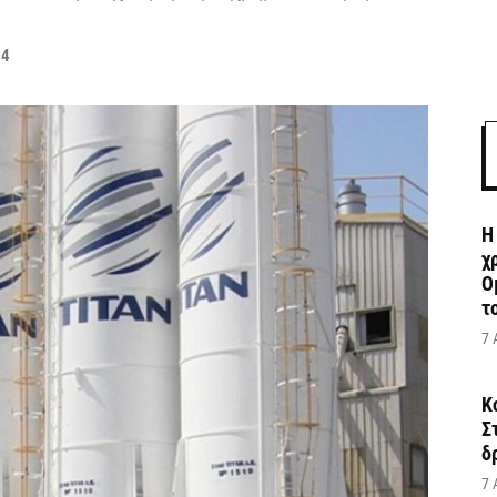
24
Η
χ
Ο
το
7 
Κ
Σ
δ
7 