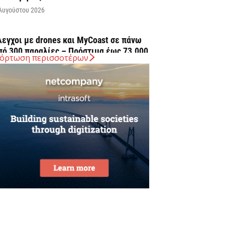
Αυγούστου 2026
λεγχοι με drones και MyCoast σε πάνω
πό 300 παραλίες – Πρόστιμα έως 73.000...
όρτωση περισσοτέρων
Αυγούστου 2026
 Ελλάδα στις κορυφαίες επιλογές των
υρωπαίων ταξιδιωτών, σύμφωνα με
ρευνα του ΕΟΤ
Αυγούστου 2026
ΤΑΣΥ: 29,4 χλμ. νέων σιδηροτροχιών στο
ετρό της Αθήνας – Στο τελικό στάδιο το...
Αυγούστου 2026
ήμερα η δεύτερη πληρωμή των