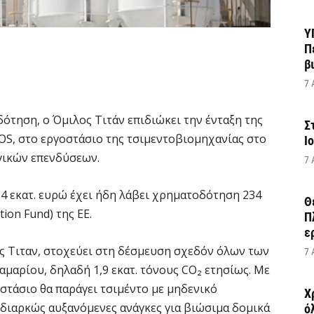
Υ
Π
β
7 
ότηση, ο Όμιλος Τιτάν επιδιώκει την ένταξη της
Σ
OS, στο εργοστάσιο της τσιμεντοβιομηχανίας στο
Ι
γικών επενδύσεων.
7 
4 εκατ. ευρώ έχει ήδη λάβει χρηματοδότηση 234
Θ
ion Fund) της ΕΕ.
Π
ε
ς Τιταν, στοχεύει στη δέσμευση σχεδόν όλων των
7 
μαρίου, δηλαδή 1,9 εκατ. τόνους CO₂ ετησίως. Με
τάσιο θα παράγει τσιμέντο με μηδενικό
Χ
διαρκώς αυξανόμενες ανάγκες για βιώσιμα δομικά
ό