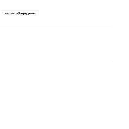
Σ
τσιμεντοβιομηχανία
ε
να
6 
Έ
σ
σ
6 
Σ
4
6 
Ξ
ε