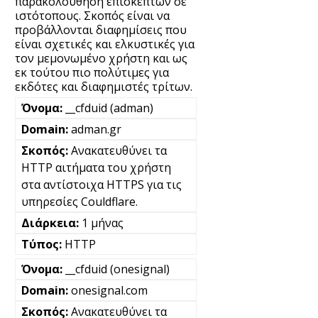
παρακολούθηση επισκεπτών σε
ιστότοπους. Σκοπός είναι να
προβάλλονται διαφημίσεις που
είναι σχετικές και ελκυστικές για
τον μεμονωμένο χρήστη και ως
εκ τούτου πιο πολύτιμες για
εκδότες και διαφημιστές τρίτων.
__cfduid (adman)
adman.gr
Ανακατευθύνει τα
HTTP αιτήματα του χρήστη
στα αντίστοιχα HTTPS για τις
υπηρεσίες Couldflare.
1 μήνας
HTTP
__cfduid (onesignal)
onesignal.com
Ανακατευθύνει τα