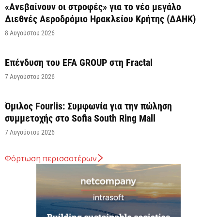
«Ανεβαίνουν οι στροφές» για το νέο μεγάλο
Διεθνές Αεροδρόμιο Ηρακλείου Κρήτης (ΔΑΗΚ)
8 Αυγούστου 2026
Επένδυση του EFA GROUP στη Fractal
7 Αυγούστου 2026
Όμιλος Fourlis: Συμφωνία για την πώληση
συμμετοχής στο Sofia South Ring Mall
7 Αυγούστου 2026
Φόρτωση περισσοτέρων
Σταύρος Καλαφάτης: «Έχουμε δημιουργήσει 20.000
νέες θέσεις εργασίας υψηλής εξειδίκευσης τα
τελευταία επτά χρόνια...
7 Αυγούστου 2026