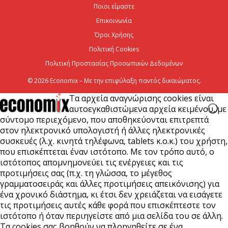
Ποιοι είμαστε
μήκος του ΒΟΑΚ»
Επικοινωνία
7 Αυγούστου 2026
Όροι Χρήσης
Πολιτική Cookies
Πολιτική Προστασίας Προσωπικών Δεδομένων
© 2026 Economix – Με την επιφύλαξη παντός δικαιώματος.
Τα αρχεία αναγνώρισης cookies είναι
αυτοεγκαθιστώμενα αρχεία κειμένου, με
σύντομο περιεχόμενο, που αποθηκεύονται επιτρεπτά
στον ηλεκτρονικό υπολογιστή ή άλλες ηλεκτρονικές
συσκευές (λ.χ. κινητά τηλέφωνα, tablets κ.ο.κ.) του χρήστη,
που επισκέπτεται έναν ιστότοπο. Με τον τρόπο αυτό, ο
ιστότοπος απομνημονεύει τις ενέργειες και τις
προτιμήσεις σας (π.χ. τη γλώσσα, το μέγεθος
γραμματοσειράς και άλλες προτιμήσεις απεικόνισης) για
ένα χρονικό διάστημα, κι έτσι δεν χρειάζεται να εισάγετε
τις προτιμήσεις αυτές κάθε φορά που επισκέπτεστε τον
ιστότοπο ή όταν περιηγείστε από μια σελίδα του σε άλλη.
Τα cookies σας βοηθούν να πλοηγηθείτε σε ένα