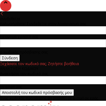
συνδεθείτε
Καλωσήρθατε! Συνδεθείτε στον λογαριασμό σας
το όνομα χρήστη σας
ο κωδικός πρόσβασης σας
Ξεχάσατε τον κωδικό σας; Ζητήστε βοήθεια
ΑΝΑΚΤΗΣΗ ΚΩΔΙΚΟΥ
Ανακτήστε τον κωδικό σας
το email σας
Ένας κωδικός πρόσβασης θα σταλθεί με e-mail σε εσάς.