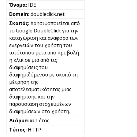
IDE
doubleclick.net
Χρησιμοποιείται από
το Google DoubleClick για την
καταχώριση και αναφορά των
ενεργειών του χρήστη του
ιστότοπου μετά από προβολή
ή κλικ σε μια από τις
διαφημίσεις του
διαφημιζόμενου με σκοπό τη
μέτρηση της
αποτελεσματικότητας μιας
διαφήμισης και την
παρουσίαση στοχευμένων
διαφημίσεων στο χρήστη.
1 έτος
HTTP