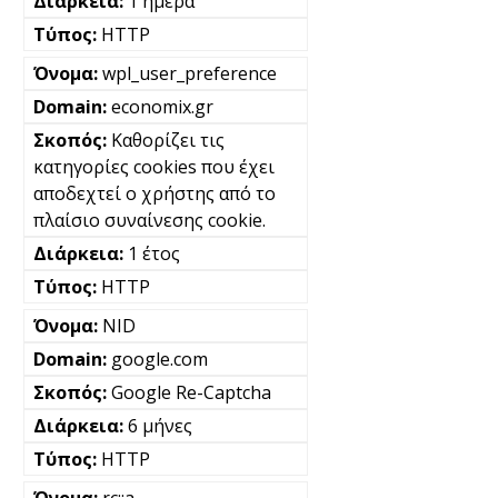
1 ημέρα
HTTP
wpl_user_preference
economix.gr
Καθορίζει τις
κατηγορίες cookies που έχει
αποδεχτεί ο χρήστης από το
πλαίσιο συναίνεσης cookie.
1 έτος
HTTP
NID
google.com
Google Re-Captcha
6 μήνες
HTTP
rc::a