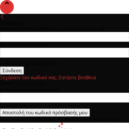
συνδεθείτε
Καλωσήρθατε! Συνδεθείτε στον λογαριασμό σας
το όνομα χρήστη σας
ο κωδικός πρόσβασης σας
Ξεχάσατε τον κωδικό σας; Ζητήστε βοήθεια
ΑΝΑΚΤΗΣΗ ΚΩΔΙΚΟΥ
Ανακτήστε τον κωδικό σας
το email σας
Ένας κωδικός πρόσβασης θα σταλθεί με e-mail σε εσάς.