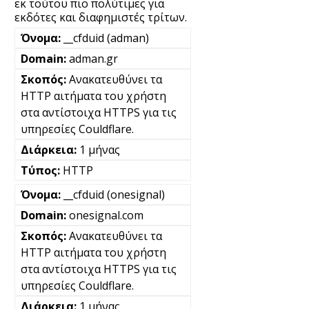
εκ τούτου πιο πολύτιμες για
εκδότες και διαφημιστές τρίτων.
__cfduid (adman)
adman.gr
Ανακατευθύνει τα
HTTP αιτήματα του χρήστη
στα αντίστοιχα HTTPS για τις
υπηρεσίες Couldflare.
1 μήνας
HTTP
__cfduid (onesignal)
onesignal.com
Ανακατευθύνει τα
HTTP αιτήματα του χρήστη
στα αντίστοιχα HTTPS για τις
υπηρεσίες Couldflare.
1 μήνας