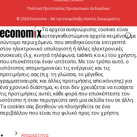
Πολιτική Προστασίας Προσωπικών Δεδομένων
© 2026 Economix – Με την επιφύλαξη παντός δικαιώματος.
Τα αρχεία αναγνώρισης cookies είναι
αυτοεγκαθιστώμενα αρχεία κειμένου, με
σύντομο περιεχόμενο, που αποθηκεύονται επιτρεπτά
στον ηλεκτρονικό υπολογιστή ή άλλες ηλεκτρονικές
συσκευές (λ.χ. κινητά τηλέφωνα, tablets κ.ο.κ.) του χρήστη,
που επισκέπτεται έναν ιστότοπο. Με τον τρόπο αυτό, ο
ιστότοπος απομνημονεύει τις ενέργειες και τις
προτιμήσεις σας (π.χ. τη γλώσσα, το μέγεθος
γραμματοσειράς και άλλες προτιμήσεις απεικόνισης) για
ένα χρονικό διάστημα, κι έτσι δεν χρειάζεται να εισάγετε
τις προτιμήσεις αυτές κάθε φορά που επισκέπτεστε τον
ιστότοπο ή όταν περιηγείστε από μια σελίδα του σε άλλη.
Τα cookies σας βοηθούν να πλοηγηθείτε σε ένα
περιβάλλον που είναι πιο φιλικό προς τον χρήστη.
Απαραίτητα