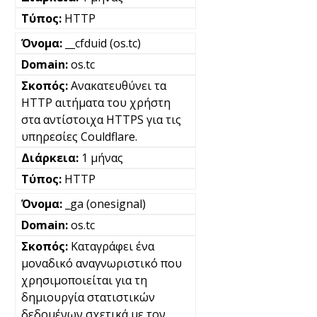
HTTP
__cfduid (os.tc)
os.tc
Ανακατευθύνει τα
HTTP αιτήματα του χρήστη
στα αντίστοιχα HTTPS για τις
υπηρεσίες Couldflare.
1 μήνας
HTTP
_ga (onesignal)
os.tc
Καταγράφει ένα
μοναδικό αναγνωριστικό που
χρησιμοποιείται για τη
δημιουργία στατιστικών
δεδομένων σχετικά με τον