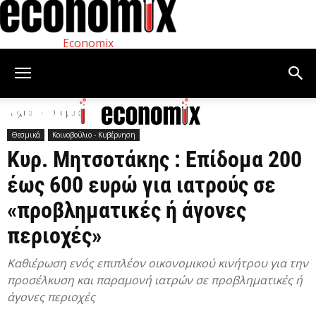
Economix
Αρχική
Θεσμικά
Θεσμικά
Κοινοβούλιο - Κυβέρνηση
Κυρ. Μητσοτάκης : Επίδομα 200
έως 600 ευρώ για ιατρούς σε
«προβληματικές ή άγονες
περιοχές»
Καθιέρωση ενός επιπλέον οικονομικού κινήτρου για την
προσέλκυση και παραμονή ιατρών σε προβληματικές ή
άγονες περιοχές