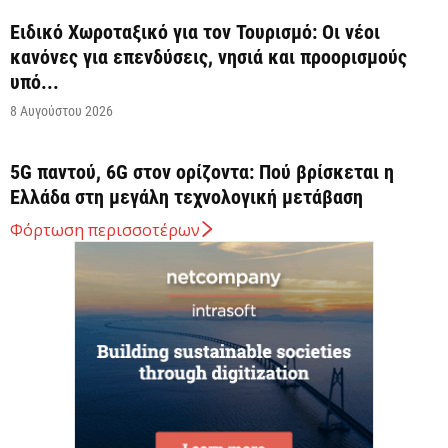
Ειδικό Χωροταξικό για τον Τουρισμό: Οι νέοι
κανόνες για επενδύσεις, νησιά και προορισμούς
υπό...
8 Αυγούστου 2026
5G παντού, 6G στον ορίζοντα: Πού βρίσκεται η
Ελλάδα στη μεγάλη τεχνολογική μετάβαση
8 Αυγούστου 2026
Φόρτωση περισσοτέρων
Διευρύνεται η εθνική πρωτοβουλία για τις τιμές
στο ράφι των σούπερ μάρκετ
8 Αυγούστου 2026
Ελληνική Αναπτυξιακή Τράπεζα: Με «προίκα» 2
δισ. ευρώ ανοίγει δρόμο για δάνεια έως 5...