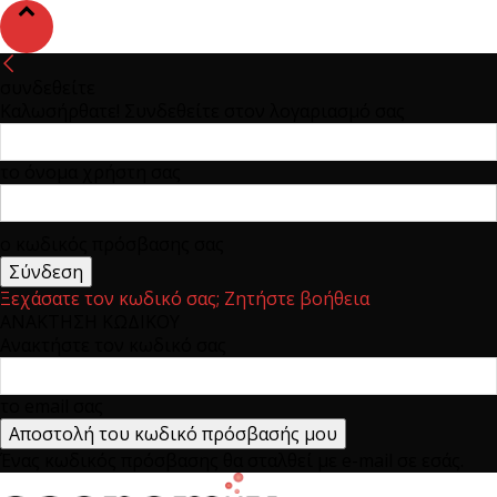
συνδεθείτε
Καλωσήρθατε! Συνδεθείτε στον λογαριασμό σας
το όνομα χρήστη σας
ο κωδικός πρόσβασης σας
Ξεχάσατε τον κωδικό σας; Ζητήστε βοήθεια
ΑΝΑΚΤΗΣΗ ΚΩΔΙΚΟΥ
Ανακτήστε τον κωδικό σας
το email σας
Ένας κωδικός πρόσβασης θα σταλθεί με e-mail σε εσάς.