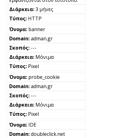
εμφανίζονται στον ιστότοπο.
3 μήνες
HTTP
banner
adman.gr
---
Μόνιμα
Pixel
probe_cookie
adman.gr
---
Μόνιμα
Pixel
IDE
doubleclick.net