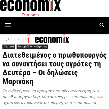
Economix
Αρχική
Θεσμικά
Θεσμικά
Κοινοβούλιο - Κυβέρνηση
Διατεθειμένος ο πρωθυπουργός
να συναντήσει τους αγρότες τη
Δευτέρα – Οι δηλώσεις
Μαρινάκη
Το ενδεχόμενο να πραγματοποιηθεί συνάντηση του
πρωθυπουργού Κυρ. Μητσοτάκη με εκπροσώπους των
αγροτών, ανακοίνωσε ο κυβερνητικός εκπρόσωπος