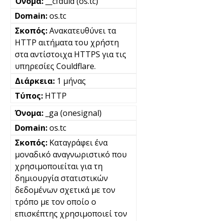
__cfduid (os.tc)
os.tc
Ανακατευθύνει τα
HTTP αιτήματα του χρήστη
στα αντίστοιχα HTTPS για τις
υπηρεσίες Couldflare.
1 μήνας
HTTP
_ga (onesignal)
os.tc
Καταγράφει ένα
μοναδικό αναγνωριστικό που
χρησιμοποιείται για τη
δημιουργία στατιστικών
δεδομένων σχετικά με τον
τρόπο με τον οποίο ο
επισκέπτης χρησιμοποιεί τον