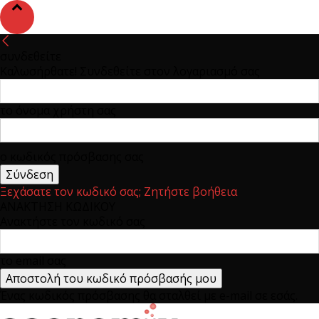
συνδεθείτε
Καλωσήρθατε! Συνδεθείτε στον λογαριασμό σας
το όνομα χρήστη σας
ο κωδικός πρόσβασης σας
Ξεχάσατε τον κωδικό σας; Ζητήστε βοήθεια
ΑΝΑΚΤΗΣΗ ΚΩΔΙΚΟΥ
Ανακτήστε τον κωδικό σας
το email σας
Ένας κωδικός πρόσβασης θα σταλθεί με e-mail σε εσάς.