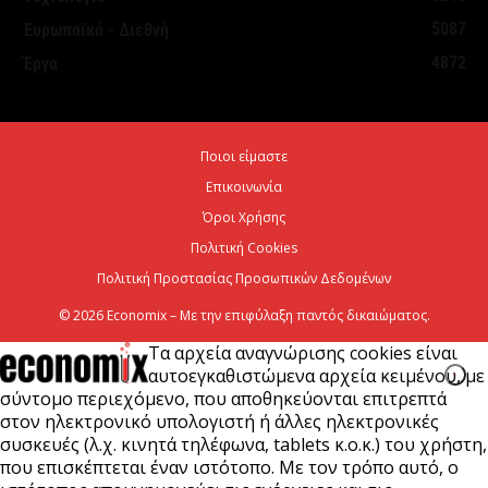
5087
Ευρωπαϊκά - Διεθνή
ΥΠΕΘΟΟ: Υποβλήθηκε το αίτημα για την
4872
Έργα
ενεργοποίηση της ρήτρας διαφυγής για την
ενεργειακή ανθεκτικότητα
6 Αυγούστου 2026
Ποιοι είμαστε
Επικοινωνία
Viohalco: Ισχυρές επιδόσεις το πρώτο εξάμηνο του
2026
Όροι Χρήσης
Πολιτική Cookies
6 Αυγούστου 2026
Πολιτική Προστασίας Προσωπικών Δεδομένων
© 2026 Economix – Με την επιφύλαξη παντός δικαιώματος.
Τα αρχεία αναγνώρισης cookies είναι
αυτοεγκαθιστώμενα αρχεία κειμένου, με
σύντομο περιεχόμενο, που αποθηκεύονται επιτρεπτά
στον ηλεκτρονικό υπολογιστή ή άλλες ηλεκτρονικές
συσκευές (λ.χ. κινητά τηλέφωνα, tablets κ.ο.κ.) του χρήστη,
που επισκέπτεται έναν ιστότοπο. Με τον τρόπο αυτό, ο