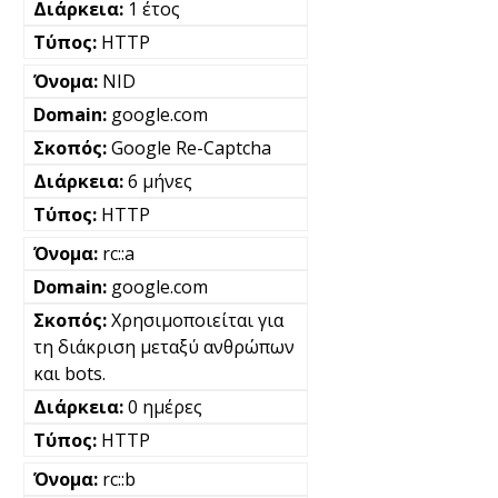
1 έτος
HTTP
NID
google.com
Google Re-Captcha
6 μήνες
HTTP
rc::a
google.com
Χρησιμοποιείται για
τη διάκριση μεταξύ ανθρώπων
και bots.
0 ημέρες
HTTP
rc::b