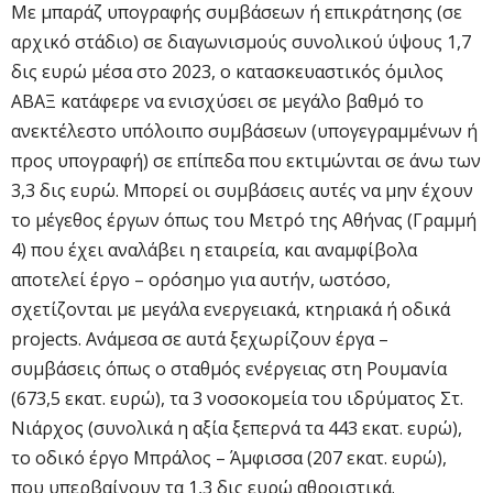
Με μπαράζ υπογραφής συμβάσεων ή επικράτησης (σε
αρχικό στάδιο) σε διαγωνισμούς συνολικού ύψους 1,7
δις ευρώ μέσα στο 2023, ο κατασκευαστικός όμιλος
ΑΒΑΞ κατάφερε να ενισχύσει σε μεγάλο βαθμό το
ανεκτέλεστο υπόλοιπο συμβάσεων (υπογεγραμμένων ή
προς υπογραφή) σε επίπεδα που εκτιμώνται σε άνω των
3,3 δις ευρώ. Μπορεί οι συμβάσεις αυτές να μην έχουν
το μέγεθος έργων όπως του Μετρό της Αθήνας (Γραμμή
4) που έχει αναλάβει η εταιρεία, και αναμφίβολα
αποτελεί έργο – ορόσημο για αυτήν, ωστόσο,
σχετίζονται με μεγάλα ενεργειακά, κτηριακά ή οδικά
projects. Ανάμεσα σε αυτά ξεχωρίζουν έργα –
συμβάσεις όπως ο σταθμός ενέργειας στη Ρουμανία
(673,5 εκατ. ευρώ), τα 3 νοσοκομεία του ιδρύματος Στ.
Νιάρχος (συνολικά η αξία ξεπερνά τα 443 εκατ. ευρώ),
το οδικό έργο Μπράλος – Άμφισσα (207 εκατ. ευρώ),
που υπερβαίνουν τα 1,3 δις ευρώ αθροιστικά.