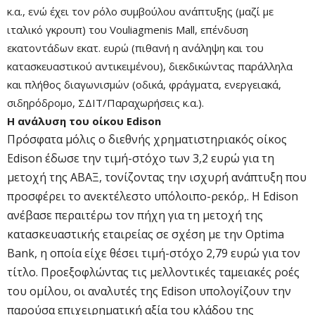
κ.α., ενώ έχει τον ρόλο συμβούλου ανάπτυξης (μαζί με
ιταλικό γκρουπ) του Vouliagmenis Mall, επένδυση
εκατοντάδων εκατ. ευρώ (πιθανή η ανάληψη και του
κατασκευαστικού αντικειμένου), διεκδικώντας παράλληλα
και πλήθος διαγωνισμών (οδικά, φράγματα, ενεργειακά,
σιδηρόδρομο, ΣΔΙΤ/Παραχωρήσεις κ.α.).
Η ανάλυση του οίκου Edison
Πρόσφατα μόλις ο διεθνής χρηματιστηριακός οίκος
Edison έδωσε την τιμή-στόχο των 3,2 ευρώ για τη
μετοχή της ΑΒΑΞ, τονίζοντας την ισχυρή ανάπτυξη που
προσφέρει το ανεκτέλεστο υπόλοιπο-ρεκόρ,. Η Edison
ανέβασε περαιτέρω τον πήχη για τη μετοχή της
κατασκευαστικής εταιρείας σε σχέση με την Optima
Bank, η οποία είχε θέσει τιμή-στόχο 2,79 ευρώ για τον
τίτλο. Προεξοφλώντας τις μελλοντικές ταμειακές ροές
του ομίλου, οι αναλυτές της Edison υπολογίζουν την
παρούσα επιχειρηματική αξία του κλάδου της