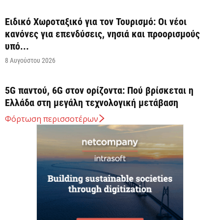
Ειδικό Χωροταξικό για τον Τουρισμό: Οι νέοι
κανόνες για επενδύσεις, νησιά και προορισμούς
υπό...
8 Αυγούστου 2026
5G παντού, 6G στον ορίζοντα: Πού βρίσκεται η
Ελλάδα στη μεγάλη τεχνολογική μετάβαση
8 Αυγούστου 2026
Φόρτωση περισσοτέρων
Διευρύνεται η εθνική πρωτοβουλία για τις τιμές
στο ράφι των σούπερ μάρκετ
8 Αυγούστου 2026
Ελληνική Αναπτυξιακή Τράπεζα: Με «προίκα» 2
δισ. ευρώ ανοίγει δρόμο για δάνεια έως 5...