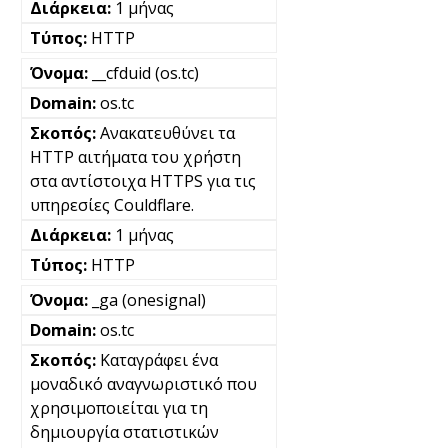
1 μήνας
HTTP
__cfduid (os.tc)
os.tc
Ανακατευθύνει τα
HTTP αιτήματα του χρήστη
στα αντίστοιχα HTTPS για τις
υπηρεσίες Couldflare.
1 μήνας
HTTP
_ga (onesignal)
os.tc
Καταγράφει ένα
μοναδικό αναγνωριστικό που
χρησιμοποιείται για τη
δημιουργία στατιστικών