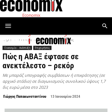
Economix
Αρχική
Οικονομία – Ανάπτυξη
Επιχειρήσεις
Οικονομία – Ανάπτυξη
Επιχειρήσεις
Πώς η ΑΒΑΞ έφτασε σε
ανεκτέλεστο – ρεκόρ
Με μπαράζ υπογραφής συμβάσεων ή επικράτησης (σε
αρχικό στάδιο) σε διαγωνισμούς συνολικού ύψους 1,7
δις ευρώ μέσα στο 2023
Γιώργος Παπακωνσταντίνου
13 Ιανουαρίου 2024