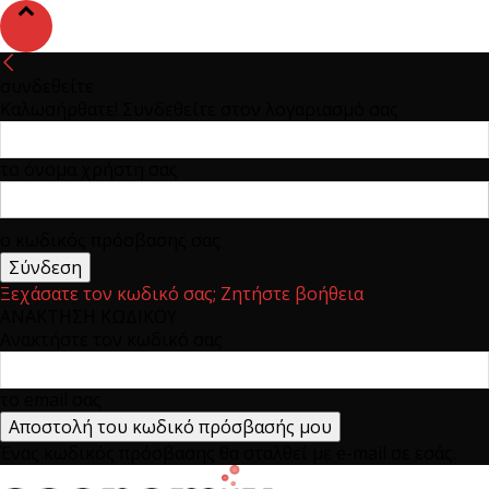
συνδεθείτε
Καλωσήρθατε! Συνδεθείτε στον λογαριασμό σας
το όνομα χρήστη σας
ο κωδικός πρόσβασης σας
Ξεχάσατε τον κωδικό σας; Ζητήστε βοήθεια
ΑΝΑΚΤΗΣΗ ΚΩΔΙΚΟΥ
Ανακτήστε τον κωδικό σας
το email σας
Ένας κωδικός πρόσβασης θα σταλθεί με e-mail σε εσάς.