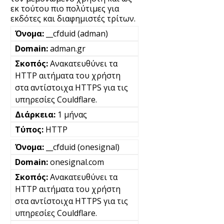
εκ τούτου πιο πολύτιμες για
εκδότες και διαφημιστές τρίτων.
__cfduid (adman)
adman.gr
Ανακατευθύνει τα
HTTP αιτήματα του χρήστη
στα αντίστοιχα HTTPS για τις
υπηρεσίες Couldflare.
1 μήνας
HTTP
__cfduid (onesignal)
onesignal.com
Ανακατευθύνει τα
HTTP αιτήματα του χρήστη
στα αντίστοιχα HTTPS για τις
υπηρεσίες Couldflare.