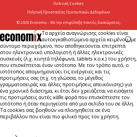
Πολιτική Cookies
Πολιτική Προστασίας Προσωπικών Δεδομένων
© 2026 Economix – Με την επιφύλαξη παντός δικαιώματος.
Τα αρχεία αναγνώρισης cookies είναι
αυτοεγκαθιστώμενα αρχεία κειμένου, με
σύντομο περιεχόμενο, που αποθηκεύονται επιτρεπτά
στον ηλεκτρονικό υπολογιστή ή άλλες ηλεκτρονικές
συσκευές (λ.χ. κινητά τηλέφωνα, tablets κ.ο.κ.) του χρήστη,
που επισκέπτεται έναν ιστότοπο. Με τον τρόπο αυτό, ο
ιστότοπος απομνημονεύει τις ενέργειες και τις
προτιμήσεις σας (π.χ. τη γλώσσα, το μέγεθος
γραμματοσειράς και άλλες προτιμήσεις απεικόνισης) για
ένα χρονικό διάστημα, κι έτσι δεν χρειάζεται να εισάγετε
τις προτιμήσεις αυτές κάθε φορά που επισκέπτεστε τον
ιστότοπο ή όταν περιηγείστε από μια σελίδα του σε άλλη.
Τα cookies σας βοηθούν να πλοηγηθείτε σε ένα
περιβάλλον που είναι πιο φιλικό προς τον χρήστη.