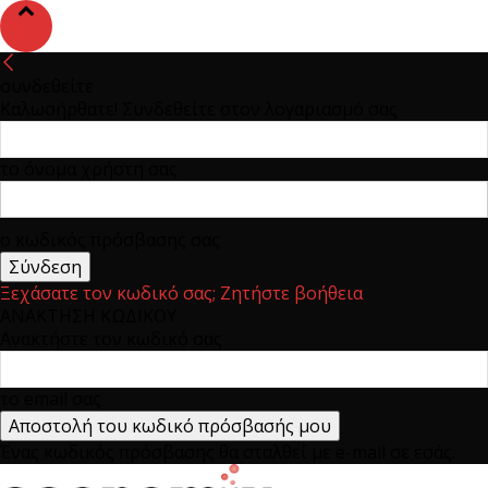
συνδεθείτε
Καλωσήρθατε! Συνδεθείτε στον λογαριασμό σας
το όνομα χρήστη σας
ο κωδικός πρόσβασης σας
Ξεχάσατε τον κωδικό σας; Ζητήστε βοήθεια
ΑΝΑΚΤΗΣΗ ΚΩΔΙΚΟΥ
Ανακτήστε τον κωδικό σας
το email σας
Ένας κωδικός πρόσβασης θα σταλθεί με e-mail σε εσάς.