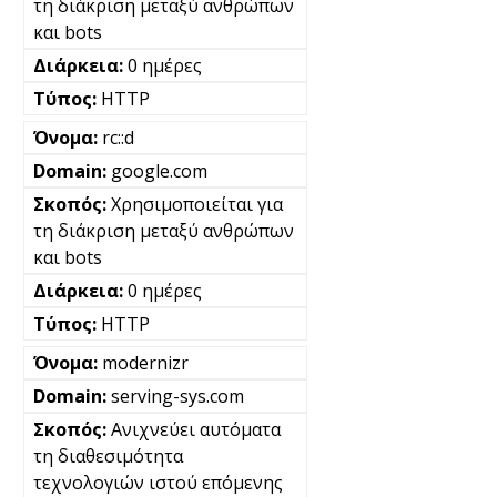
τη διάκριση μεταξύ ανθρώπων
και bots
0 ημέρες
HTTP
rc::d
google.com
Χρησιμοποιείται για
τη διάκριση μεταξύ ανθρώπων
και bots
0 ημέρες
HTTP
modernizr
serving-sys.com
Ανιχνεύει αυτόματα
τη διαθεσιμότητα
τεχνολογιών ιστού επόμενης