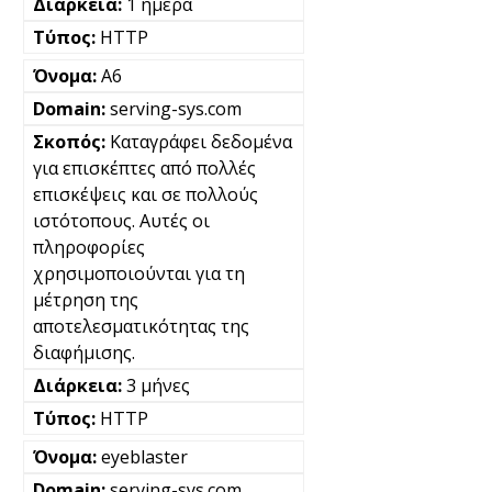
1 ημέρα
HTTP
A6
serving-sys.com
Καταγράφει δεδομένα
για επισκέπτες από πολλές
επισκέψεις και σε πολλούς
ιστότοπους. Αυτές οι
πληροφορίες
χρησιμοποιούνται για τη
μέτρηση της
αποτελεσματικότητας της
διαφήμισης.
3 μήνες
HTTP
eyeblaster
serving-sys.com