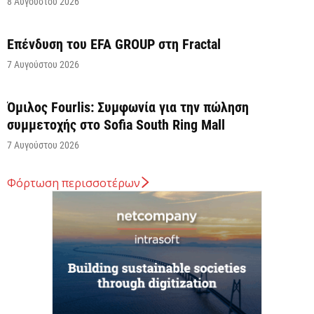
8 Αυγούστου 2026
Επένδυση του EFA GROUP στη Fractal
7 Αυγούστου 2026
Όμιλος Fourlis: Συμφωνία για την πώληση
συμμετοχής στο Sofia South Ring Mall
7 Αυγούστου 2026
Φόρτωση περισσοτέρων
Σταύρος Καλαφάτης: «Έχουμε δημιουργήσει 20.000
νέες θέσεις εργασίας υψηλής εξειδίκευσης τα
τελευταία επτά χρόνια...
7 Αυγούστου 2026
Θεσσαλονίκη: Οι αλλαγές στις λεωφορειακές
γραμμές που θα ισχύσουν με τη λειτουργία της