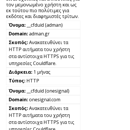
τον μεμονωμένο χρήστη και ως
εκ τούτου πιο πολύτιμες για
εκδότες και διαφημιστές τρίτων.
__cfduid (adman)
adman.gr
Ανακατευθύνει τα
HTTP αιτήματα του χρήστη
στα αντίστοιχα HTTPS για τις
υπηρεσίες Couldflare.
1 μήνας
HTTP
__cfduid (onesignal)
onesignal.com
Ανακατευθύνει τα
HTTP αιτήματα του χρήστη
στα αντίστοιχα HTTPS για τις
υπηρεσίες Couldflare.