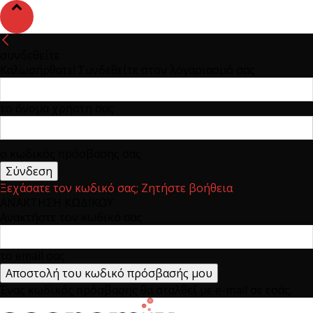
συνδεθείτε
Καλωσήρθατε! Συνδεθείτε στον λογαριασμό σας
το όνομα χρήστη σας
ο κωδικός πρόσβασης σας
Ξεχάσατε τον κωδικό σας; Ζητήστε βοήθεια
ΑΝΑΚΤΗΣΗ ΚΩΔΙΚΟΥ
Ανακτήστε τον κωδικό σας
το email σας
Ένας κωδικός πρόσβασης θα σταλθεί με e-mail σε εσάς.