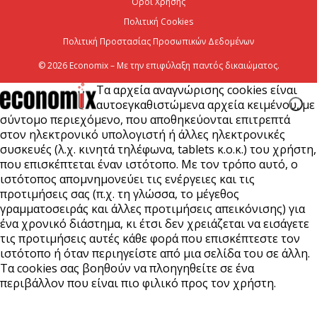
Όροι Χρήσης
Πολιτική Cookies
Πολιτική Προστασίας Προσωπικών Δεδομένων
© 2026 Economix – Με την επιφύλαξη παντός δικαιώματος.
Τα αρχεία αναγνώρισης cookies είναι
αυτοεγκαθιστώμενα αρχεία κειμένου, με
σύντομο περιεχόμενο, που αποθηκεύονται επιτρεπτά
στον ηλεκτρονικό υπολογιστή ή άλλες ηλεκτρονικές
συσκευές (λ.χ. κινητά τηλέφωνα, tablets κ.ο.κ.) του χρήστη,
που επισκέπτεται έναν ιστότοπο. Με τον τρόπο αυτό, ο
ιστότοπος απομνημονεύει τις ενέργειες και τις
προτιμήσεις σας (π.χ. τη γλώσσα, το μέγεθος
γραμματοσειράς και άλλες προτιμήσεις απεικόνισης) για
ένα χρονικό διάστημα, κι έτσι δεν χρειάζεται να εισάγετε
τις προτιμήσεις αυτές κάθε φορά που επισκέπτεστε τον
ιστότοπο ή όταν περιηγείστε από μια σελίδα του σε άλλη.
Τα cookies σας βοηθούν να πλοηγηθείτε σε ένα
περιβάλλον που είναι πιο φιλικό προς τον χρήστη.