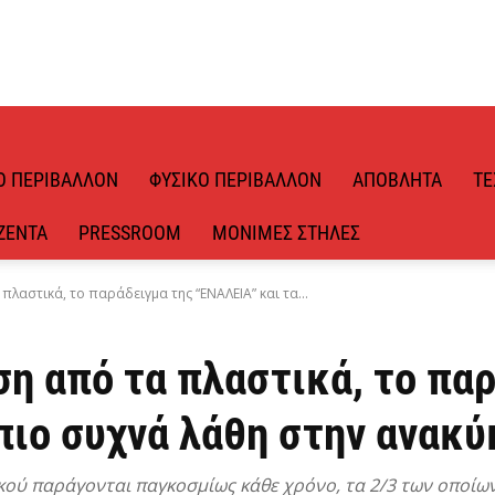
Ό ΠΕΡΙΒΆΛΛΟΝ
ΦΥΣΙΚΌ ΠΕΡΙΒΆΛΛΟΝ
ΑΠΌΒΛΗΤΑ
ΤΕ
ΖΈΝΤΑ
PRESSROOM
ΜΌΝΙΜΕΣ ΣΤΉΛΕΣ
λαστικά, το παράδειγμα της “ΕΝΑΛΕΙΑ” και τα...
η από τα πλαστικά, το πα
 πιο συχνά λάθη στην ανακ
κού παράγονται παγκοσμίως κάθε χρόνο, τα 2/3 των οποίων