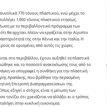
Υ
M
 συνολικά 770 τόνους πλαστικού, ενώ μέχρι το
δ
 συλλέγει 1.000 τόνους πλαστικού ετησίως.
5 
ήλωση με το περιβαλλοντικό πρόγραμμα των
ι θα αρχίσει πλέον να εργάζεται στην Αίγυπτο
Κ
ραστηριότητά της στην Κένυα και την Ιταλία. Η
Κ
ρους σε ορισμένες από αυτές τις χώρες.
χ
5 
νται στο περιβάλλον, έχουν αυξηθεί τα πλαστικά
ιώθηκε και το ποσοστό ανακύκλωσης τους από το
Ε
νάγκη να υπογραφεί η συνθήκη για την πλαστική
δ
έρης Αραπάκης, που βρέθηκε την περασμένη
έ
νητική Επιτροπή Διαπραγματεύσεων της
5 
πως εξηγεί ο στόχος είναι η μείωση των
ο τονίζει ότι χρειάζεται να αλλάξει κι ο τρόπος
Έ
ταλήγει στην κυκλική οικονομία.
τ