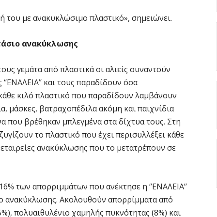
τη
ή του με ανακυκλώσιμο πλαστικό», σημειώνει.
5 
στάσιο ανακύκλωσης
Ο
δ
τους γεμάτα από πλαστικά οι αλιείς συναντούν
π
‘’ΕΝΑΛΕΙΑ’’ και τους παραδίδουν όσα
5 
 κάθε κιλό πλαστικό που παραδίδουν λαμβάνουν
α, μάσκες, βατραχοπέδιλα ακόμη και παιχνίδια
Ό
να που βρέθηκαν μπλεγμένα στα δίχτυα τους. Στη
σ
8
ζυγίζουν το πλαστικό που έχει περισυλλέξει κάθε
ε εταιρείες ανακύκλωσης που το μετατρέπουν σε
5 
Δ
16% των απορριμμάτων που ανέκτησε η ‘’ΕΝΑΛΕΙΑ’’
κ
ιο ανακύκλωσης. Ακολουθούν απορρίμματα από
5 
%), πολυαιθυλένιο χαμηλής πυκνότητας (8%) και