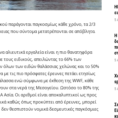
H
ε
5 
κού παράγονται παγκοσμίως κάθε χρόνο, τα 2/3
κειας που σύντομα μετατρέπονται σε απόβλητα.
Η
δ
π
να αλιευτικά εργαλεία είναι η πιο θανατηφόρα
σ
 τους ειδικούς, απειλώντας το 66% των
5 
 όλων των ειδών θαλάσσιας χελώνας και το 50%
 με τις πιο πρόσφατες έρευνες πετάει ετησίως
Χ
θάλασσα ενώ σύμφωνα με έκθεση της WWF, κάθε
s
γουν στα νερά της Μεσογείου. Ωστόσο το 80% της
5 
 Ασία. Οι αριθμοί είναι αποκαλυπτικοί ως προς
ικά καθώς όπως προκύπτει από έρευνες, μπορεί
Σ
αν δεν θεσπιστούν νομικά δεσμευτικές παγκόσμιες
Ε
κ