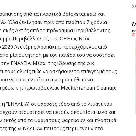
5 
 ρύπανσης από τα πλαστικά βρίσκεται εδώ και
Α». Όλα ξεκίνησαν πριν από περίπου 7 χρόνια
Ά
γειακής Ακτής από το πρόγραμμα Περιβάλλοντος
ο
Φ
π
ραμμα Περιβάλλοντος του ΟΗΕ ως Νέος
ο 2020 Λευτέρης Αραπάκης, προερχόμενος από
5 
από μία συζήτηση με τον πατέρα του να συστήσει
 την ΕΝΑΛΕΙΑ. Μέσω της ίδρυσής της ο κ.
Κ
α
ι τους αλιείς πώς να ασκήσουν το επάγγελμά τους
ε
ρου να τους εντάξει στην προσπάθεια να
5 
ά μέσω της πρωτοβουλίας Mediterranean Cleanup.
η ‘’ΕΝΑΛΕΙΑ’’ οι ψαράδες τόσο από το λιμάνι του
G
ε
α έχουν σταματήσει να πετούν σκουπίδια αλλά και
κα
ν εκτός από τα ψάρια τους ψαρεύουν και πλαστικά
5 
τές της «ΕΝΑΛΕΙΑ» που τους περιμένουν στο