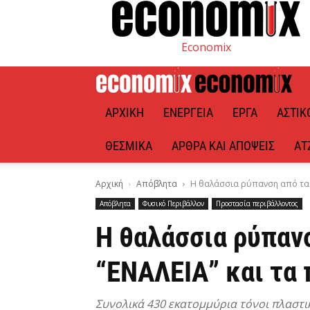
Economix
ΑΡΧΙΚΉ
ΕΝΈΡΓΕΙΑ
ΈΡΓΑ
ΑΣΤΙΚ
ΘΕΣΜΙΚΆ
ΆΡΘΡΑ ΚΑΙ ΑΠΌΨΕΙΣ
ΑΤ
Αρχική
Απόβλητα
Η θαλάσσια ρύπανση από τα π
Απόβλητα
Φυσικό Περιβάλλον
Προστασία περιβάλλοντος
Η θαλάσσια ρύπανσ
“ΕΝΑΛΕΙΑ” και τα
Συνολικά 430 εκατομμύρια τόνοι πλαστι