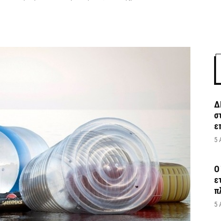
Δ
σ
ε
5 
Ο
ε
π
5 