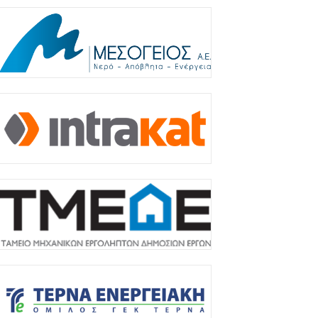
πογραφή της συμφωνίας για είσοδο της
eridiam στη GSI για την ηλεκτρική
ιασύνδεση Ελλάδας–Κύπρου
Αυγούστου 2026
υρ. Μητσοτάκης σε Στ. Αγγελούδη:
αινούργια ΔΕΘ το 2030 και μεγάλος
ώρος πρασίνου στο...
Αυγούστου 2026
ξωδικαστικός Μηχανισμός: Άνω των 20
ισ. ευρώ οι ρυθμίσεις οφειλών από την
ναρξη λειτουργίας...
Αυγούστου 2026
νωση Ξενοδόχων Αττικής: Το α’ εξάμηνο
ου 2026 η Αθήνα διατήρησε τη δυναμική