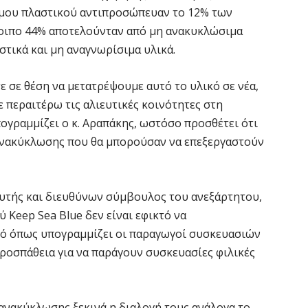
σιμου πλαστικού αντιπροσώπευαν το 12% των
Η
οιπο 44% αποτελούνταν από μη ανακυκλώσιμα
η
Α
στικά και μη αναγνωρίσιμα υλικά.
5 
ε σε θέση να μετατρέψουμε αυτό το υλικό σε νέα,
 περαιτέρω τις αλιευτικές κοινότητες στη
C
π
ογραμμίζει ο κ. Αραπάκης, ωστόσο προσθέτει ότι
 ανακύκλωσης που θα μπορούσαν να επεξεργαστούν
5 
Χ
υτής και διευθύνων σύμβουλος του ανεξάρτητου,
σ
Σ
 Keep Sea Blue δεν είναι εφικτό να
5 
υτό όπως υπογραμμίζει οι παραγωγοί συσκευασιών
ροσπάθεια για να παράγουν συσκευασίες φιλικές
Έ
«
ανακύκλωσης ξεκινά η διαλογή τους ανάλογα το
5 