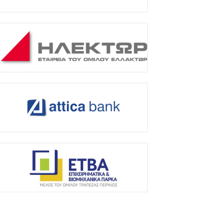
ς...
Αυγούστου 2026
ι υψηλές θερμοκρασίες του Αυγούστου
οκιμάζουν τα ελαστικά του αυτοκινήτου
ερισσότερο από κάθε άλλη...
Αυγούστου 2026
μιλος ΑΒΑΞ: Ανάληψη έργου κατασκευής
ταθμού παραγωγής ηλεκτρικής ενέργειας
00 ΜW στη Λάρισα
Αυγούστου 2026
ΑΑ: «Πέταξε» τον Ιούλιο η επιβατική
ίνηση – Διακινήθηκαν 3,93 εκατ. επιβάτες
Αυγούστου 2026