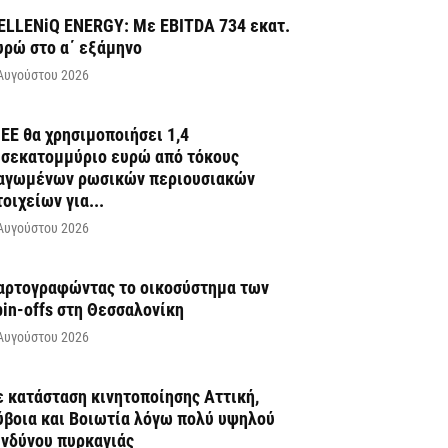
ELLENiQ ENERGY: Με EBITDA 734 εκατ.
υρώ στο α΄ εξάμηνο
Αυγούστου 2026
 ΕΕ θα χρησιμοποιήσει 1,4
ισεκατομμύριο ευρώ από τόκους
αγωμένων ρωσικών περιουσιακών
τοιχείων για...
Αυγούστου 2026
αρτογραφώντας το οικοσύστημα των
pin-offs στη Θεσσαλονίκη
Αυγούστου 2026
ε κατάσταση κινητοποίησης Αττική,
ύβοια και Βοιωτία λόγω πολύ υψηλού
ινδύνου πυρκαγιάς