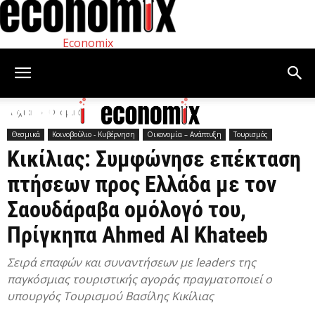
Economix
Αρχική
Θεσμικά
Θεσμικά
Κοινοβούλιο - Κυβέρνηση
Οικονομία – Ανάπτυξη
Τουρισμός
Κικίλιας: Συμφώνησε επέκταση
πτήσεων προς Ελλάδα με τον
Σαουδάραβα ομόλογό του,
Πρίγκηπα Ahmed Al Khateeb
Σειρά επαφών και συναντήσεων με leaders της
παγκόσμιας τουριστικής αγοράς πραγματοποιεί ο
υπουργός Τουρισμού Βασίλης Κικίλιας