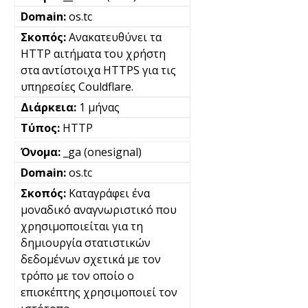
os.tc
Ανακατευθύνει τα
HTTP αιτήματα του χρήστη
στα αντίστοιχα HTTPS για τις
υπηρεσίες Couldflare.
1 μήνας
HTTP
_ga (onesignal)
os.tc
Καταγράφει ένα
μοναδικό αναγνωριστικό που
χρησιμοποιείται για τη
δημιουργία στατιστικών
δεδομένων σχετικά με τον
τρόπο με τον οποίο ο
επισκέπτης χρησιμοποιεί τον