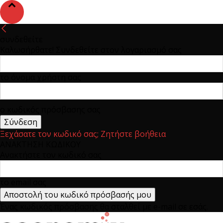
συνδεθείτε
Καλωσήρθατε! Συνδεθείτε στον λογαριασμό σας
το όνομα χρήστη σας
ο κωδικός πρόσβασης σας
Ξεχάσατε τον κωδικό σας; Ζητήστε βοήθεια
ΑΝΑΚΤΗΣΗ ΚΩΔΙΚΟΥ
Ανακτήστε τον κωδικό σας
το email σας
Ένας κωδικός πρόσβασης θα σταλθεί με e-mail σε εσάς.