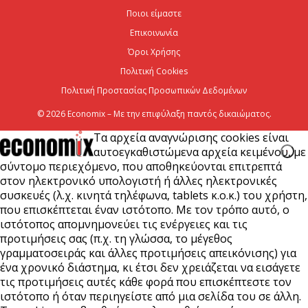
Χρίστος Δήμας: «Προχωρούν τα έργα σε όλο το
Ποιοι είμαστε
μήκος του ΒΟΑΚ»
Επικοινωνία
7 Αυγούστου 2026
Όροι Χρήσης
Πολιτική Cookies
Πολιτική Προστασίας Προσωπικών Δεδομένων
© 2026 Economix – Με την επιφύλαξη παντός δικαιώματος.
Τα αρχεία αναγνώρισης cookies είναι
αυτοεγκαθιστώμενα αρχεία κειμένου, με
σύντομο περιεχόμενο, που αποθηκεύονται επιτρεπτά
στον ηλεκτρονικό υπολογιστή ή άλλες ηλεκτρονικές
συσκευές (λ.χ. κινητά τηλέφωνα, tablets κ.ο.κ.) του χρήστη,
που επισκέπτεται έναν ιστότοπο. Με τον τρόπο αυτό, ο
ιστότοπος απομνημονεύει τις ενέργειες και τις
προτιμήσεις σας (π.χ. τη γλώσσα, το μέγεθος
γραμματοσειράς και άλλες προτιμήσεις απεικόνισης) για
ένα χρονικό διάστημα, κι έτσι δεν χρειάζεται να εισάγετε
τις προτιμήσεις αυτές κάθε φορά που επισκέπτεστε τον
ιστότοπο ή όταν περιηγείστε από μια σελίδα του σε άλλη.