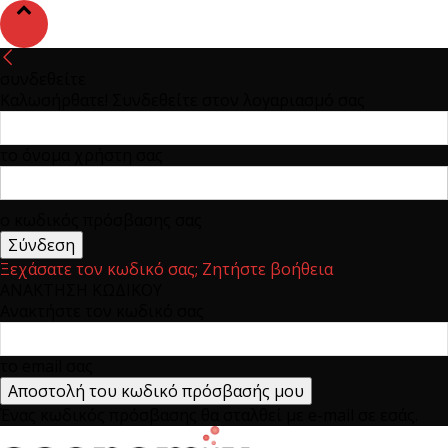
συνδεθείτε
Καλωσήρθατε! Συνδεθείτε στον λογαριασμό σας
το όνομα χρήστη σας
ο κωδικός πρόσβασης σας
Ξεχάσατε τον κωδικό σας; Ζητήστε βοήθεια
ΑΝΑΚΤΗΣΗ ΚΩΔΙΚΟΥ
Ανακτήστε τον κωδικό σας
το email σας
Ένας κωδικός πρόσβασης θα σταλθεί με e-mail σε εσάς.