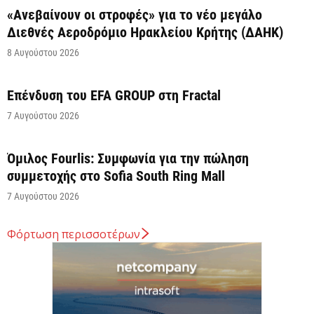
«Ανεβαίνουν οι στροφές» για το νέο μεγάλο
Διεθνές Αεροδρόμιο Ηρακλείου Κρήτης (ΔΑΗΚ)
8 Αυγούστου 2026
Επένδυση του EFA GROUP στη Fractal
7 Αυγούστου 2026
Όμιλος Fourlis: Συμφωνία για την πώληση
συμμετοχής στο Sofia South Ring Mall
7 Αυγούστου 2026
Φόρτωση περισσοτέρων
Σταύρος Καλαφάτης: «Έχουμε δημιουργήσει 20.000
νέες θέσεις εργασίας υψηλής εξειδίκευσης τα
τελευταία επτά χρόνια...
7 Αυγούστου 2026