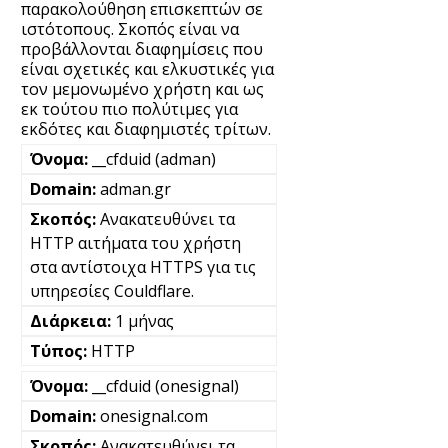
παρακολούθηση επισκεπτών σε
ιστότοπους. Σκοπός είναι να
προβάλλονται διαφημίσεις που
είναι σχετικές και ελκυστικές για
τον μεμονωμένο χρήστη και ως
εκ τούτου πιο πολύτιμες για
εκδότες και διαφημιστές τρίτων.
__cfduid (adman)
adman.gr
Ανακατευθύνει τα
HTTP αιτήματα του χρήστη
στα αντίστοιχα HTTPS για τις
υπηρεσίες Couldflare.
1 μήνας
HTTP
__cfduid (onesignal)
onesignal.com
Ανακατευθύνει τα