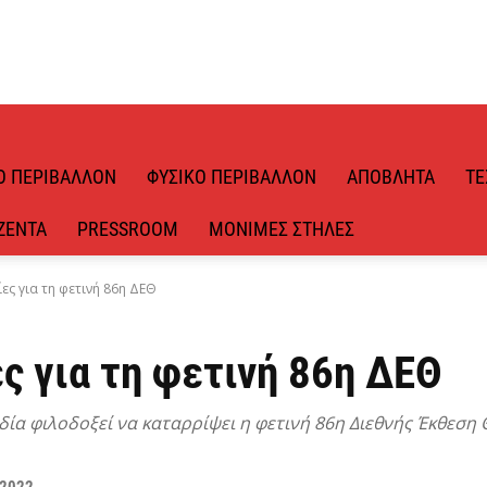
Ό ΠΕΡΙΒΆΛΛΟΝ
ΦΥΣΙΚΌ ΠΕΡΙΒΆΛΛΟΝ
ΑΠΌΒΛΗΤΑ
ΤΕ
ΖΈΝΤΑ
PRESSROOM
ΜΌΝΙΜΕΣ ΣΤΉΛΕΣ
ς για τη φετινή 86η ΔΕΘ
ς για τη φετινή 86η ΔΕΘ
ία φιλοδοξεί να καταρρίψει η φετινή 86η Διεθνής Έκθεση