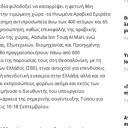
7 
δία φιλοδοξεί να καταρρίψει η φετινή 86η
ε την τιμώμενη χώρα -τα Ηνωμένα Αραβικά Εμιράτα
Θ
πίσημη αντιπροσωπεία άνω των 400 ατόμων και 65
λ
κπροσώπηση, καθώς επικεφαλής της αραβικής
μ
 της χώρας, Αbdulla bin Touq Al Mari, ενώ
7 
ας, Εξωτερικών, Βιομηχανίας και Προηγμένης
υ θα πραγματοποιήσουν πάνω από 600
Υ
ία της παρουσίας τους στη Θεσσαλονίκη, με τη
Ι
 Ελλάδος (ΣΒΕ), είναι ανοιχτοί για επενδύσεις
7 
 επενδυτική ευκαιρία στην Ελλάδα, αλλά και να
αι εκπροσώπους φορέων ακόμα και εκτός των
«
ιεμήνυσε ο διευθυντής του υπουργείου
ν
 διάρκεια της σημερινής συνέντευξης Τύπου για
7 
τις 10-18 Σεπτεμβρίου.
Α
α