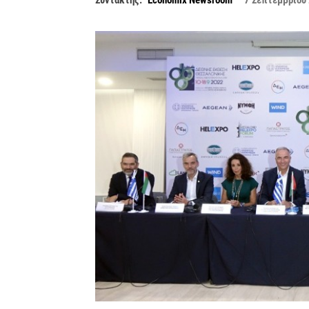
Συντάκτης:
Economix Newsroom
7 Σεπτεμβρίου