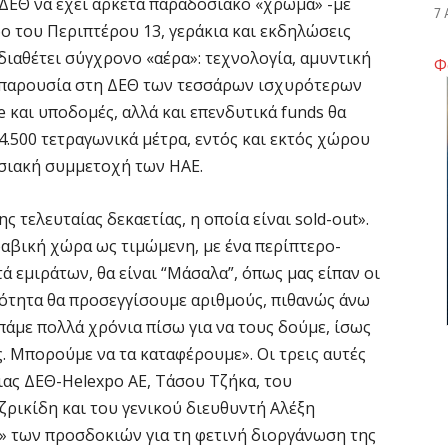
ΔΕΘ να έχει αρκετά παραδοσιακό «χρώμα» -με
7 
ο του Περιπτέρου 13, γεράκια και εκδηλώσεις
ιαθέτει σύγχρονο «αέρα»: τεχνολογία, αμυντική
Φ
Κ
(με παρουσία στη ΔΕΘ των τεσσάρων ισχυρότερων
Σ
e και υποδομές, αλλά και επενδυτικά funds θα
α
4.500 τετραγωνικά μέτρα, εντός και εκτός χώρου
7 
εσιακή συμμετοχή των ΗΑΕ.
Σ
 τελευταίας δεκαετίας, η οποία είναι sold-out».
φ
ραβική χώρα ως τιμώμενη, με ένα περίπτερο-
3
 εμιράτων, θα είναι “Μάσαλα”, όπως μας είπαν οι
7 
ότητα θα προσεγγίσουμε αριθμούς, πιθανώς άνω
πάμε πολλά χρόνια πίσω για να τους δούμε, ίσως
Η
ς. Μπορούμε να τα καταφέρουμε». Οι τρεις αυτές
χ
Ο
ας ΔΕΘ-Helexpo ΑΕ, Τάσου Τζήκα, του
το
ρικίδη και του γενικού διευθυντή Αλέξη
7 
α» των προσδοκιών για τη φετινή διοργάνωση της