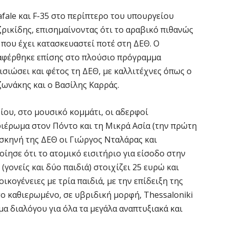
Μ
fale και F-35 στο περίπτερο του υπουργείου
7 
ρικίδης, επισημαίνοντας ότι το αραβικό πιθανώς
 που έχει κατασκευαστεί ποτέ στη ΔΕΘ. Ο
Σ
αφέρθηκε επίσης στο πλούσιο πρόγραμμα
δ
σιώσει και φέτος τη ΔΕΘ, με καλλιτέχνες όπως ο
Ε
ζωνάκης και ο Βασίλης Καρράς.
7 
ίου, στο μουσικό κομμάτι, οι αδερφοί
Κ
ιέρωμα στον Πόντο και τη Μικρά Ασία (την πρώτη
ο
 σκηνή της ΔΕΘ οι Γιώργος Νταλάρας και
η
ίησε ότι το ατομικό εισιτήριο για είσοδο στην
6 
 (γονείς και δύο παιδιά) στοιχίζει 25 ευρώ και
κογένειες με τρία παιδιά, με την επίδειξη της
το καθιερωμένο, σε υβριδική μορφή, Thessaloniki
α διαλόγου για όλα τα μεγάλα αναπτυξιακά και