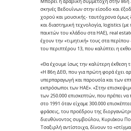
Μπορεί η αραβική συμμετοχή στην 86η 
σκηνές Βεδουΐνων στην είσοδο και έξοδ
χορού και μουσικής- ταυτόχρονα όμως δ
και διαστημική τεχνολογία, logistics 
παικτών του κλάδου στα ΗΑΕ), real estat
έχουν την «τιμητική» τους στα περίπου 
του περιπτέρου 13, που καλύπτει η εκθ
«Θα έχουμε ίσως την καλύτερη έκθεση της
«Η 86η ΔΕΘ, που για πρώτη φορά έχει α
υπερπαραγωγή και παρουσία και των επτά
εκπρόσωποι των ΗΑΕ». «Στην επισκεψιμ
των 250.000 επισκεπτών, που πρέπει να 
στο 1991 όταν είχαμε 300.000 επισκέπτε
φράσεις, του προέδρου της διοργανώτρι
διευθύνοντος συμβούλου, Κυριάκου Ποζ
Τσαξιρλή αντίστοιχα, δίνουν το «στίγμ