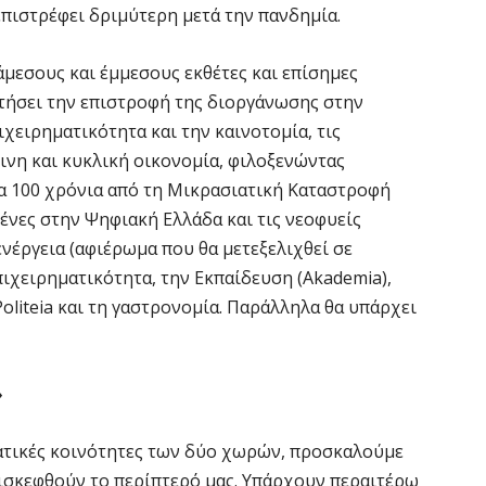
επιστρέφει δριμύτερη μετά την πανδημία.
Κ
Σ
άμεσους και έμμεσους εκθέτες και επίσημες
δ
τήσει την επιστροφή της διοργάνωσης στην
7 
χειρηματικότητα και την καινοτομία, τις
ινη και κυκλική οικονομία, φιλοξενώντας
Υ
τα 100 χρόνια από τη Μικρασιατική Καταστροφή
Π
μένες στην Ψηφιακή Ελλάδα και τις νεοφυείς
β
ενέργεια (αφιέρωμα που θα μετεξελιχθεί σε
7 
πιχειρηματικότητα, την Εκπαίδευση (Akademia),
oliteia και τη γαστρονομία. Παράλληλα θα υπάρχει
Σ
Ι
7 
»
Θ
ατικές κοινότητες των δύο χωρών, προσκαλούμε
Π
πισκεφθούν το περίπτερό μας. Υπάρχουν περαιτέρω