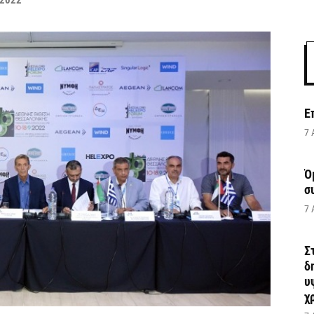
 2022
Ε
7 
Ό
σ
7 
Σ
δ
υ
χ