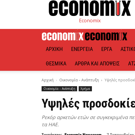
Economix
ΑΡΧΙΚΉ
ΕΝΈΡΓΕΙΑ
ΈΡΓΑ
ΑΣΤΙΚ
ΘΕΣΜΙΚΆ
ΆΡΘΡΑ ΚΑΙ ΑΠΌΨΕΙΣ
ΑΤ
Αρχική
Οικονομία – Ανάπτυξη
Υψηλές προσδοκίε
Οικονομία – Ανάπτυξη
Χρήμα
Υψηλές προσδοκίε
Ρεκόρ αρκετών ετών σε συγκεκριμένα πεδ
τα ΗΑΕ.