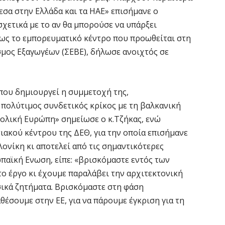
ε
σα στην Ελλάδα και τα ΗΑΕ» επισήμανε ο
7 
σχετικά με το αν θα μπορούσε να υπάρξει
πως το εμπορευματικό κέντρο που προωθείται στη
Χ
μος Εξαγωγέων (ΣΕΒΕ), δήλωσε ανοιχτός σε
ό
7 
που δημιουργεί η συμμετοχή της,
Έ
 πολύτιμος συνδετικός κρίκος με τη βαλκανική
α
ολική Ευρώπη» σημείωσε ο κ.Τζήκας, ενώ
7 
ακού κέντρου της ΔΕΘ, για την οποία επισήμανε
ονίκη κι αποτελεί από τις σημαντικότερες
Η
παϊκή Ενωση, είπε: «βρισκόμαστε εντός των
Ε
ο έργο κι έχουμε παραλάβει την αρχιτεκτονική
έ
σικά ζητήματα. Βρισκόμαστε στη φάση
7 
έσουμε στην ΕΕ, για να πάρουμε έγκριση για τη
Σ