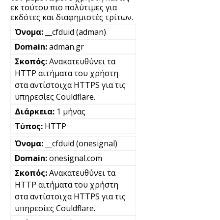
εκ τούτου πιο πολύτιμες για
εκδότες και διαφημιστές τρίτων.
__cfduid (adman)
adman.gr
Ανακατευθύνει τα
HTTP αιτήματα του χρήστη
στα αντίστοιχα HTTPS για τις
υπηρεσίες Couldflare.
1 μήνας
HTTP
__cfduid (onesignal)
onesignal.com
Ανακατευθύνει τα
HTTP αιτήματα του χρήστη
στα αντίστοιχα HTTPS για τις
υπηρεσίες Couldflare.