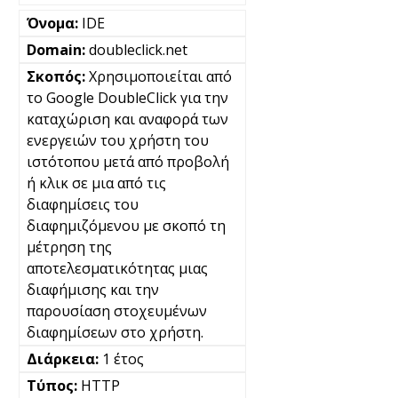
IDE
doubleclick.net
Χρησιμοποιείται από
το Google DoubleClick για την
καταχώριση και αναφορά των
ενεργειών του χρήστη του
ιστότοπου μετά από προβολή
ή κλικ σε μια από τις
διαφημίσεις του
διαφημιζόμενου με σκοπό τη
μέτρηση της
αποτελεσματικότητας μιας
διαφήμισης και την
παρουσίαση στοχευμένων
διαφημίσεων στο χρήστη.
1 έτος
HTTP