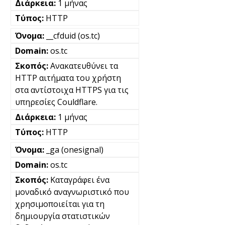
1 μήνας
HTTP
__cfduid (os.tc)
os.tc
Ανακατευθύνει τα
HTTP αιτήματα του χρήστη
στα αντίστοιχα HTTPS για τις
υπηρεσίες Couldflare.
1 μήνας
HTTP
_ga (onesignal)
os.tc
Καταγράφει ένα
μοναδικό αναγνωριστικό που
χρησιμοποιείται για τη
δημιουργία στατιστικών