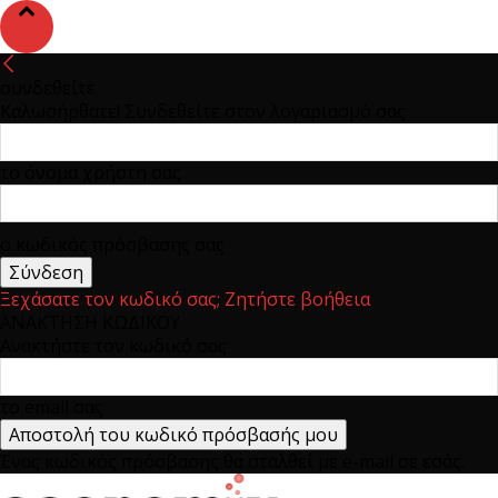
συνδεθείτε
Καλωσήρθατε! Συνδεθείτε στον λογαριασμό σας
το όνομα χρήστη σας
ο κωδικός πρόσβασης σας
Ξεχάσατε τον κωδικό σας; Ζητήστε βοήθεια
ΑΝΑΚΤΗΣΗ ΚΩΔΙΚΟΥ
Ανακτήστε τον κωδικό σας
το email σας
Ένας κωδικός πρόσβασης θα σταλθεί με e-mail σε εσάς.