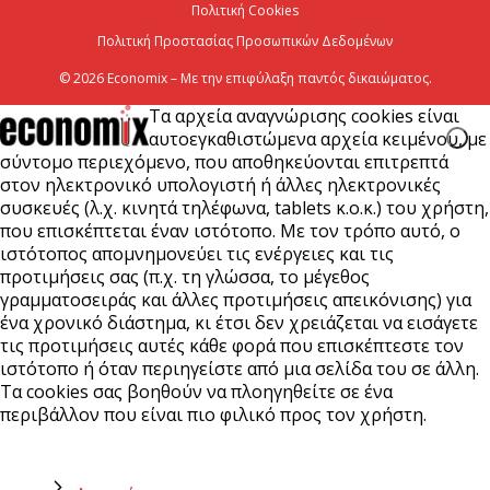
Πολιτική Cookies
Πολιτική Προστασίας Προσωπικών Δεδομένων
© 2026 Economix – Με την επιφύλαξη παντός δικαιώματος.
Τα αρχεία αναγνώρισης cookies είναι
αυτοεγκαθιστώμενα αρχεία κειμένου, με
σύντομο περιεχόμενο, που αποθηκεύονται επιτρεπτά
στον ηλεκτρονικό υπολογιστή ή άλλες ηλεκτρονικές
συσκευές (λ.χ. κινητά τηλέφωνα, tablets κ.ο.κ.) του χρήστη,
που επισκέπτεται έναν ιστότοπο. Με τον τρόπο αυτό, ο
ιστότοπος απομνημονεύει τις ενέργειες και τις
προτιμήσεις σας (π.χ. τη γλώσσα, το μέγεθος
γραμματοσειράς και άλλες προτιμήσεις απεικόνισης) για
ένα χρονικό διάστημα, κι έτσι δεν χρειάζεται να εισάγετε
τις προτιμήσεις αυτές κάθε φορά που επισκέπτεστε τον
ιστότοπο ή όταν περιηγείστε από μια σελίδα του σε άλλη.
Τα cookies σας βοηθούν να πλοηγηθείτε σε ένα
περιβάλλον που είναι πιο φιλικό προς τον χρήστη.