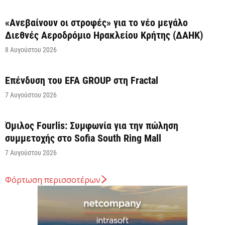
«Ανεβαίνουν οι στροφές» για το νέο μεγάλο
Διεθνές Αεροδρόμιο Ηρακλείου Κρήτης (ΔΑΗΚ)
8 Αυγούστου 2026
Επένδυση του EFA GROUP στη Fractal
7 Αυγούστου 2026
Όμιλος Fourlis: Συμφωνία για την πώληση
συμμετοχής στο Sofia South Ring Mall
7 Αυγούστου 2026
Φόρτωση περισσοτέρων
Σταύρος Καλαφάτης: «Έχουμε δημιουργήσει 20.000
νέες θέσεις εργασίας υψηλής εξειδίκευσης τα
τελευταία επτά χρόνια...
7 Αυγούστου 2026