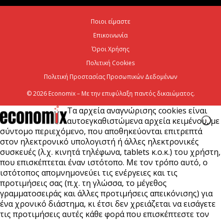
Χρίστος Δήμας: «Προχωρούν τα έργα σε όλο το
Ποιοι είμαστε
μήκος του ΒΟΑΚ»
Επικοινωνία
7 Αυγούστου 2026
Όροι Χρήσης
Πολιτική Cookies
Πολιτική Προστασίας Προσωπικών Δεδομένων
© 2026 Economix – Με την επιφύλαξη παντός δικαιώματος.
Τα αρχεία αναγνώρισης cookies είναι
αυτοεγκαθιστώμενα αρχεία κειμένου, με
σύντομο περιεχόμενο, που αποθηκεύονται επιτρεπτά
στον ηλεκτρονικό υπολογιστή ή άλλες ηλεκτρονικές
συσκευές (λ.χ. κινητά τηλέφωνα, tablets κ.ο.κ.) του χρήστη,
που επισκέπτεται έναν ιστότοπο. Με τον τρόπο αυτό, ο
ιστότοπος απομνημονεύει τις ενέργειες και τις
προτιμήσεις σας (π.χ. τη γλώσσα, το μέγεθος
γραμματοσειράς και άλλες προτιμήσεις απεικόνισης) για
ένα χρονικό διάστημα, κι έτσι δεν χρειάζεται να εισάγετε
τις προτιμήσεις αυτές κάθε φορά που επισκέπτεστε τον