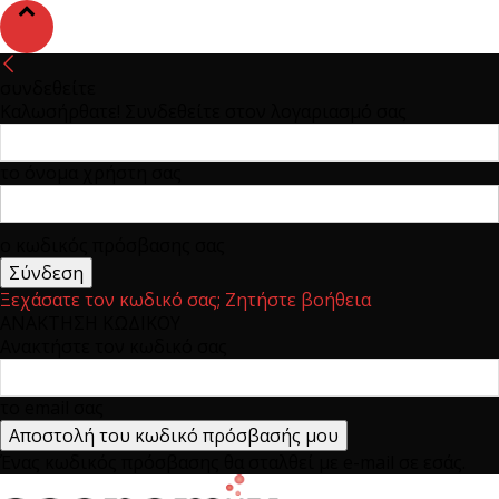
συνδεθείτε
Καλωσήρθατε! Συνδεθείτε στον λογαριασμό σας
το όνομα χρήστη σας
ο κωδικός πρόσβασης σας
Ξεχάσατε τον κωδικό σας; Ζητήστε βοήθεια
ΑΝΑΚΤΗΣΗ ΚΩΔΙΚΟΥ
Ανακτήστε τον κωδικό σας
το email σας
Ένας κωδικός πρόσβασης θα σταλθεί με e-mail σε εσάς.