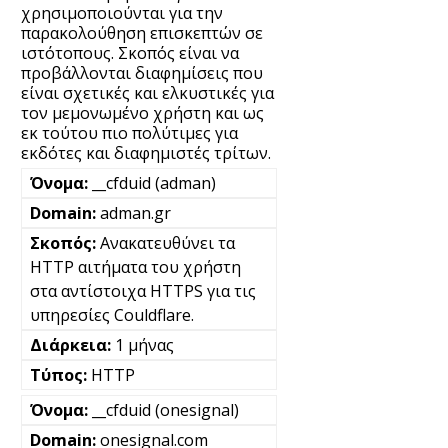
χρησιμοποιούνται για την
παρακολούθηση επισκεπτών σε
ιστότοπους. Σκοπός είναι να
προβάλλονται διαφημίσεις που
είναι σχετικές και ελκυστικές για
τον μεμονωμένο χρήστη και ως
εκ τούτου πιο πολύτιμες για
εκδότες και διαφημιστές τρίτων.
__cfduid (adman)
adman.gr
Ανακατευθύνει τα
HTTP αιτήματα του χρήστη
στα αντίστοιχα HTTPS για τις
υπηρεσίες Couldflare.
1 μήνας
HTTP
__cfduid (onesignal)
onesignal.com