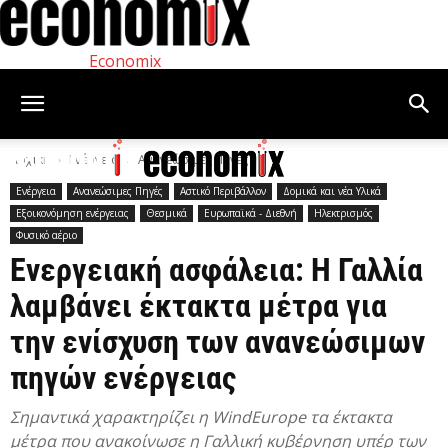
Economix
Αρχική
Ενέργεια
Ανανεώσιμες Πηγές
Ενέργεια
Ανανεώσιμες Πηγές
Αστικό Περιβάλλον
Δομικά και νέα Υλικά
Εξοικονόμηση ενέργειας
Θεσμικά
Ευρωπαϊκά - Διεθνή
Ηλεκτρισμός
Φυσικό αέριο
Ενεργειακή ασφάλεια: Η Γαλλία
λαμβάνει έκτακτα μέτρα για
την ενίσχυση των ανανεώσιμων
πηγών ενέργειας
Σημαντικά χαρακτηρίζει η WindEurope τα έκτακτα
μέτρα που ανακοίνωσε η Γαλλική κυβέρνηση υπέρ των