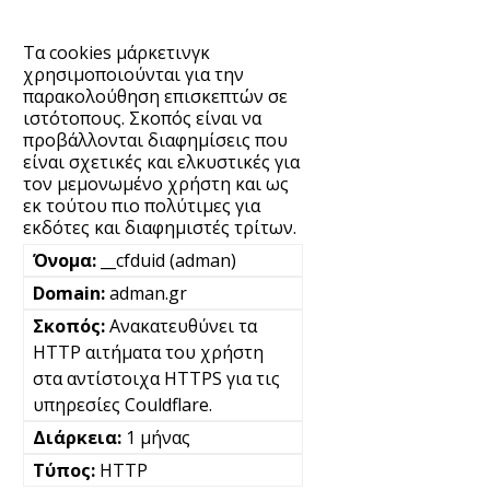
Τα cookies μάρκετινγκ
χρησιμοποιούνται για την
παρακολούθηση επισκεπτών σε
ιστότοπους. Σκοπός είναι να
προβάλλονται διαφημίσεις που
είναι σχετικές και ελκυστικές για
τον μεμονωμένο χρήστη και ως
εκ τούτου πιο πολύτιμες για
εκδότες και διαφημιστές τρίτων.
__cfduid (adman)
adman.gr
Ανακατευθύνει τα
HTTP αιτήματα του χρήστη
στα αντίστοιχα HTTPS για τις
υπηρεσίες Couldflare.
1 μήνας
HTTP