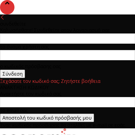
συνδεθείτε
Καλωσήρθατε! Συνδεθείτε στον λογαριασμό σας
το όνομα χρήστη σας
ο κωδικός πρόσβασης σας
Ξεχάσατε τον κωδικό σας; Ζητήστε βοήθεια
ΑΝΑΚΤΗΣΗ ΚΩΔΙΚΟΥ
Ανακτήστε τον κωδικό σας
το email σας
Ένας κωδικός πρόσβασης θα σταλθεί με e-mail σε εσάς.