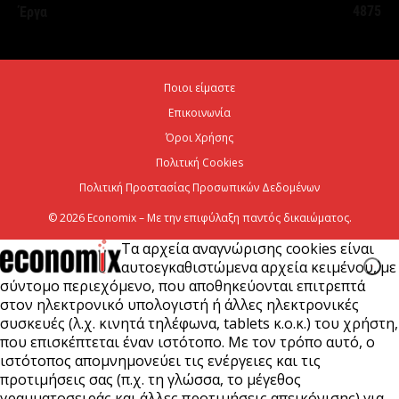
4875
Έργα
2 εκατομμύρια επιβάτες
6 Αυγούστου 2026
Ποιοι είμαστε
Ψεκασμοί για την καταπολέμηση των κουνουπιών,
Επικοινωνία
στις 10-11-12 Αυγούστου
Όροι Χρήσης
6 Αυγούστου 2026
Πολιτική Cookies
Πολιτική Προστασίας Προσωπικών Δεδομένων
© 2026 Economix – Με την επιφύλαξη παντός δικαιώματος.
Τα αρχεία αναγνώρισης cookies είναι
αυτοεγκαθιστώμενα αρχεία κειμένου, με
σύντομο περιεχόμενο, που αποθηκεύονται επιτρεπτά
στον ηλεκτρονικό υπολογιστή ή άλλες ηλεκτρονικές
συσκευές (λ.χ. κινητά τηλέφωνα, tablets κ.ο.κ.) του χρήστη,
που επισκέπτεται έναν ιστότοπο. Με τον τρόπο αυτό, ο
ιστότοπος απομνημονεύει τις ενέργειες και τις
προτιμήσεις σας (π.χ. τη γλώσσα, το μέγεθος
γραμματοσειράς και άλλες προτιμήσεις απεικόνισης) για