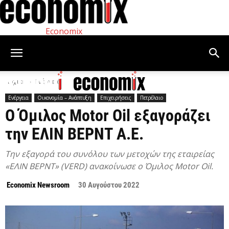
Economix
Αρχική
Ενέργεια
Ενέργεια
Οικονομία – Ανάπτυξη
Επιχειρήσεις
Πετρέλαιο
Ο Όμιλος Μotor Oil εξαγοράζει
την ΕΛΙΝ ΒΕΡΝΤ A.E.
Την εξαγορά του συνόλου των μετοχών της εταιρείας
«ΕΛΙΝ ΒΕΡΝΤ» (VERD) ανακοίνωσε ο Όμιλος Motor Oil.
Economix Newsroom
30 Αυγούστου 2022