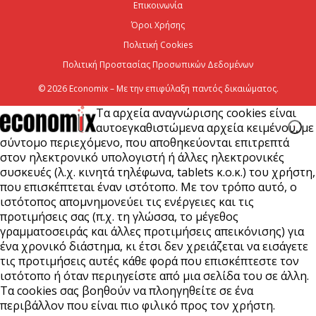
Επικοινωνία
6 Αυγούστου 2026
Όροι Χρήσης
Πολιτική Cookies
Πολιτική Προστασίας Προσωπικών Δεδομένων
© 2026 Economix – Με την επιφύλαξη παντός δικαιώματος.
Τα αρχεία αναγνώρισης cookies είναι
αυτοεγκαθιστώμενα αρχεία κειμένου, με
σύντομο περιεχόμενο, που αποθηκεύονται επιτρεπτά
στον ηλεκτρονικό υπολογιστή ή άλλες ηλεκτρονικές
συσκευές (λ.χ. κινητά τηλέφωνα, tablets κ.ο.κ.) του χρήστη,
που επισκέπτεται έναν ιστότοπο. Με τον τρόπο αυτό, ο
ιστότοπος απομνημονεύει τις ενέργειες και τις
προτιμήσεις σας (π.χ. τη γλώσσα, το μέγεθος
γραμματοσειράς και άλλες προτιμήσεις απεικόνισης) για
ένα χρονικό διάστημα, κι έτσι δεν χρειάζεται να εισάγετε
τις προτιμήσεις αυτές κάθε φορά που επισκέπτεστε τον
ιστότοπο ή όταν περιηγείστε από μια σελίδα του σε άλλη.
Τα cookies σας βοηθούν να πλοηγηθείτε σε ένα
περιβάλλον που είναι πιο φιλικό προς τον χρήστη.