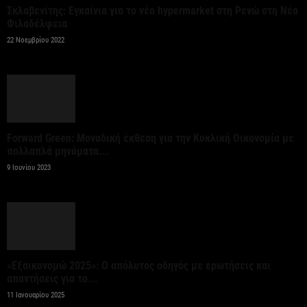
Στο 3,4% υποχώρησε ο πληθωρισμός τον Ιούλιο
Σκλαβενίτης: Εγκαίνια για το νέο hypermarket στη Ρενώ στη Νέα
ανακοίνωσε η ΕΛΣΤΑΤ
Φιλαδέλφεια
7 Αυγούστου 2026
22 Νοεμβρίου 2022
Θεσμοθετήθηκε το Ειδικό Χωροταξικό Πλαίσιο για
τον Τουρισμό: Στρατηγικό εργαλείο για βιώσιμη
τουριστική ανάπτυξη
7 Αυγούστου 2026
Forward Green: Μοναδική έκθεση για την Κυκλική Οικονομία με
πολλαπλά μηνύματα...
9 Ιουνίου 2023
Χρίστος Δήμας: «Προχωρούν τα έργα σε όλο το
μήκος του ΒΟΑΚ»
7 Αυγούστου 2026
Έλεγχοι με drones και MyCoast σε πάνω από 300
«Εξοικονομώ 2025»: Ο απόλυτος οδηγός με ερωτήσεις και
παραλίες – Πρόστιμα έως 73.000...
απαντήσεις για το...
7 Αυγούστου 2026
11 Ιανουαρίου 2025