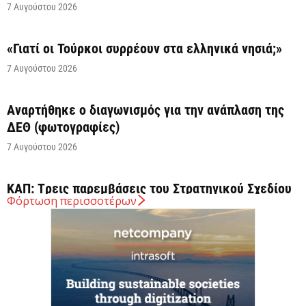
7 Αυγούστου 2026
«Γιατί οι Τούρκοι συρρέουν στα ελληνικά νησιά;»
7 Αυγούστου 2026
Αναρτήθηκε o διαγωνισμός για την ανάπλαση της
ΔΕΘ (φωτογραφίες)
7 Αυγούστου 2026
ΚΑΠ: Tρεις παρεμβάσεις του Στρατηγικού Σχεδίου
Φόρτωση περισσοτέρων
της ΚΑΠ για ενίσχυση της ανταγωνιστικότητας των
γεωργικών...
7 Αυγούστου 2026
Στήριξη σε περισσότερους από 1.600 φοιτητές του
Πανεπιστημίου Κρήτης με 3,358 εκατ. ευρώ για...