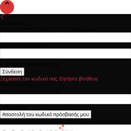
συνδεθείτε
Καλωσήρθατε! Συνδεθείτε στον λογαριασμό σας
το όνομα χρήστη σας
ο κωδικός πρόσβασης σας
Ξεχάσατε τον κωδικό σας; Ζητήστε βοήθεια
ΑΝΑΚΤΗΣΗ ΚΩΔΙΚΟΥ
Ανακτήστε τον κωδικό σας
το email σας
Ένας κωδικός πρόσβασης θα σταλθεί με e-mail σε εσάς.