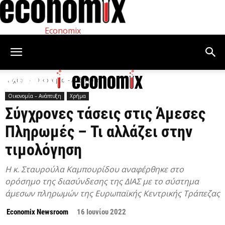
Economix
Αρχική
Οικονομία – Ανάπτυξη
Οικονομία – Ανάπτυξη
Χρήμα
Σύγχρονες τάσεις στις Άμεσες
Πληρωμές – Τι αλλάζει στην
τιμολόγηση
Η κ. Σταυρούλα Καμπουρίδου αναφέρθηκε στο
ορόσημο της διασύνδεσης της ΔΙΑΣ με το σύστημα
άμεσων πληρωμών της Ευρωπαϊκής Κεντρικής Τράπεζας
Economix Newsroom
16 Ιουνίου 2022