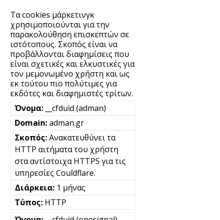
Τα cookies μάρκετινγκ
χρησιμοποιούνται για την
παρακολούθηση επισκεπτών σε
ιστότοπους. Σκοπός είναι να
προβάλλονται διαφημίσεις που
είναι σχετικές και ελκυστικές για
τον μεμονωμένο χρήστη και ως
εκ τούτου πιο πολύτιμες για
εκδότες και διαφημιστές τρίτων.
__cfduid (adman)
adman.gr
Ανακατευθύνει τα
HTTP αιτήματα του χρήστη
στα αντίστοιχα HTTPS για τις
υπηρεσίες Couldflare.
1 μήνας
HTTP
__cfduid (onesignal)