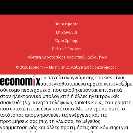
ενεργειακή ανθεκτικότητα
6 Αυγούστου 2026
Ποιοι είμαστε
Επικοινωνία
Viohalco: Ισχυρές επιδόσεις το πρώτο εξάμηνο του
2026
Όροι Χρήσης
Πολιτική Cookies
6 Αυγούστου 2026
Πολιτική Προστασίας Προσωπικών Δεδομένων
© 2026 Economix – Με την επιφύλαξη παντός δικαιώματος.
Τα αρχεία αναγνώρισης cookies είναι
αυτοεγκαθιστώμενα αρχεία κειμένου, με
σύντομο περιεχόμενο, που αποθηκεύονται επιτρεπτά
στον ηλεκτρονικό υπολογιστή ή άλλες ηλεκτρονικές
συσκευές (λ.χ. κινητά τηλέφωνα, tablets κ.ο.κ.) του χρήστη,
που επισκέπτεται έναν ιστότοπο. Με τον τρόπο αυτό, ο
ιστότοπος απομνημονεύει τις ενέργειες και τις
προτιμήσεις σας (π.χ. τη γλώσσα, το μέγεθος
γραμματοσειράς και άλλες προτιμήσεις απεικόνισης) για