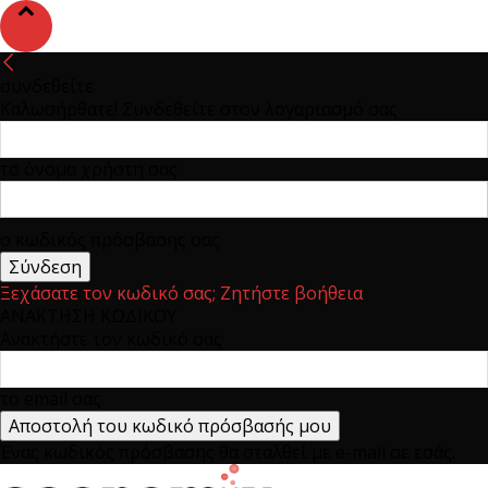
συνδεθείτε
Καλωσήρθατε! Συνδεθείτε στον λογαριασμό σας
το όνομα χρήστη σας
ο κωδικός πρόσβασης σας
Ξεχάσατε τον κωδικό σας; Ζητήστε βοήθεια
ΑΝΑΚΤΗΣΗ ΚΩΔΙΚΟΥ
Ανακτήστε τον κωδικό σας
το email σας
Ένας κωδικός πρόσβασης θα σταλθεί με e-mail σε εσάς.