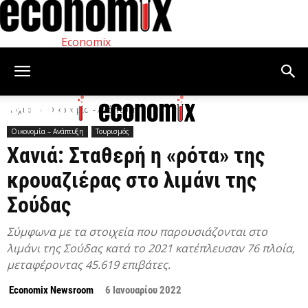
Economix
Αρχική
Οικονομία – Ανάπτυξη
Οικονομία – Ανάπτυξη
Τουρισμός
Χανιά: Σταθερή η «ρότα» της
κρουαζιέρας στο λιμάνι της
Σούδας
Σύμφωνα με τα στοιχεία που παρουσιάζονται στο
λιμάνι της Σούδας κατά το 2021 κατέπλευσαν 76 πλοία,
μεταφέροντας 45.619 επιβάτες.
Economix Newsroom
6 Ιανουαρίου 2022