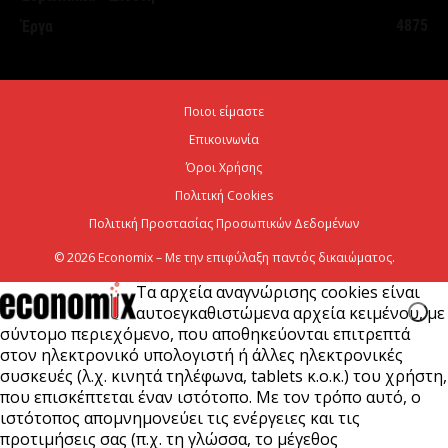
7 Αυγούστου 2026
4875
Έργα
Κ. Χατζηδάκης: Στον κάλαθο των αχρήστων οι
αμφισβητήσεις για το καλώδιο της ηλεκτρικής
Ποιοι είμαστε
διασύνδεσης...
Επικοινωνία
6 Αυγούστου 2026
Όροι Χρήσης
Πολιτική Cookies
Πολιτική Προστασίας Προσωπικών Δεδομένων
© 2026 Economix – Με την επιφύλαξη παντός δικαιώματος.
Τα αρχεία αναγνώρισης cookies είναι
αυτοεγκαθιστώμενα αρχεία κειμένου, με
σύντομο περιεχόμενο, που αποθηκεύονται επιτρεπτά
στον ηλεκτρονικό υπολογιστή ή άλλες ηλεκτρονικές
συσκευές (λ.χ. κινητά τηλέφωνα, tablets κ.ο.κ.) του χρήστη,
που επισκέπτεται έναν ιστότοπο. Με τον τρόπο αυτό, ο
ιστότοπος απομνημονεύει τις ενέργειες και τις
προτιμήσεις σας (π.χ. τη γλώσσα, το μέγεθος