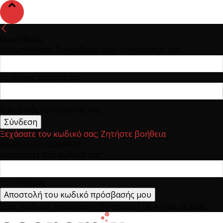
συνδεθείτε
Καλωσήρθατε! Συνδεθείτε στον λογαριασμό σας
το όνομα χρήστη σας
ο κωδικός πρόσβασης σας
Ξεχάσατε τον κωδικό σας; Ζητήστε βοήθεια
ΑΝΑΚΤΗΣΗ ΚΩΔΙΚΟΥ
Ανακτήστε τον κωδικό σας
το email σας
Ένας κωδικός πρόσβασης θα σταλθεί με e-mail σε εσάς.