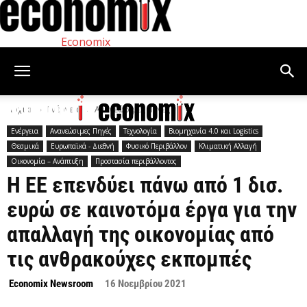
Economix
Αρχική
Ενέργεια
Ανανεώσιμες Πηγές
Ενέργεια
Ανανεώσιμες Πηγές
Τεχνολογία
Βιομηχανία 4.0 και Logistics
Θεσμικά
Ευρωπαϊκά - Διεθνή
Φυσικό Περιβάλλον
Κλιματική Αλλαγή
Οικονομία – Ανάπτυξη
Προστασία περιβάλλοντος
Η ΕΕ επενδύει πάνω από 1 δισ.
ευρώ σε καινοτόμα έργα για την
απαλλαγή της οικονομίας από
τις ανθρακούχες εκπομπές
Economix Newsroom
16 Νοεμβρίου 2021