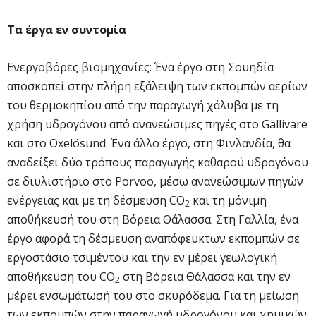
Τα έργα εν συντομία
Ενεργοβόρες βιομηχανίες: Ένα έργο στη Σουηδία
αποσκοπεί στην πλήρη εξάλειψη των εκπομπών αερίων
του θερμοκηπίου από την παραγωγή χάλυβα με τη
χρήση υδρογόνου από ανανεώσιμες πηγές στο
G
ä
llivare
και στο
Oxel
ö
sund
. Ένα άλλο έργο, στη Φινλανδία, θα
αναδείξει δύο τρόπους παραγωγής καθαρού υδρογόνου
σε διυλιστήριο στο
Porvoo
, μέσω ανανεώσιμων πηγών
ενέργειας και με τη δέσμευση
CO
και τη μόνιμη
2
αποθήκευσή του στη Βόρεια Θάλασσα. Στη Γαλλία, ένα
έργο αφορά τη δέσμευση αναπόφευκτων εκπομπών σε
εργοστάσιο τσιμέντου και την εν μέρει γεωλογική
αποθήκευση του
CO
στη Βόρεια Θάλασσα και την εν
2
μέρει ενσωμάτωσή του στο σκυρόδεμα. Για τη μείωση
των εκπομπών στην παραγωγή υδρογόνου και χημικών