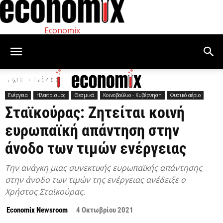
Economix
Αρχική
Ενέργεια
Ενέργεια
Ηλεκτρισμός
Θεσμικά
Κοινοβούλιο - Κυβέρνηση
Φυσικό αέριο
Σταϊκούρας: Ζητείται κοινή
ευρωπαϊκή απάντηση στην
άνοδο των τιμών ενέργειας
Την ανάγκη μιας συνεκτικής ευρωπαϊκής απάντησης
στην άνοδο των τιμών της ενέργειας ανέδειξε ο
Χρήστος Σταϊκούρας.
Economix Newsroom
4 Οκτωβρίου 2021