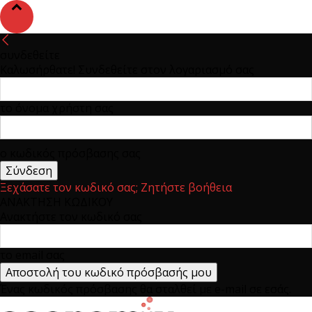
συνδεθείτε
Καλωσήρθατε! Συνδεθείτε στον λογαριασμό σας
το όνομα χρήστη σας
ο κωδικός πρόσβασης σας
Ξεχάσατε τον κωδικό σας; Ζητήστε βοήθεια
ΑΝΑΚΤΗΣΗ ΚΩΔΙΚΟΥ
Ανακτήστε τον κωδικό σας
το email σας
Ένας κωδικός πρόσβασης θα σταλθεί με e-mail σε εσάς.