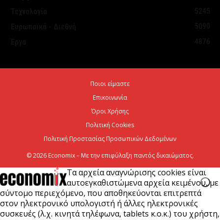
Θεσμοθετήθηκε το Ειδικό Χωροταξικό Πλαίσιο για
5245
Τεχνολογία
τον Τουρισμό: Στρατηγικό εργαλείο για βιώσιμη
5090
Ευρωπαϊκά - Διεθνή
τουριστική ανάπτυξη
4876
Έργα
7 Αυγούστου 2026
Χρίστος Δήμας: «Προχωρούν τα έργα σε όλο το
Ποιοι είμαστε
μήκος του ΒΟΑΚ»
Επικοινωνία
7 Αυγούστου 2026
Όροι Χρήσης
Πολιτική Cookies
Πολιτική Προστασίας Προσωπικών Δεδομένων
© 2026 Economix – Με την επιφύλαξη παντός δικαιώματος.
Τα αρχεία αναγνώρισης cookies είναι
αυτοεγκαθιστώμενα αρχεία κειμένου, με
σύντομο περιεχόμενο, που αποθηκεύονται επιτρεπτά
στον ηλεκτρονικό υπολογιστή ή άλλες ηλεκτρονικές
συσκευές (λ.χ. κινητά τηλέφωνα, tablets κ.ο.κ.) του χρήστη,