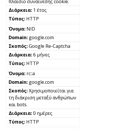
πλαίσιο συναίνεσης cookie.
1 έτος
HTTP
NID
google.com
Google Re-Captcha
6 μήνες
HTTP
rc::a
google.com
Χρησιμοποιείται για
τη διάκριση μεταξύ ανθρώπων
και bots.
0 ημέρες
HTTP