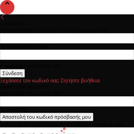
συνδεθείτε
Καλωσήρθατε! Συνδεθείτε στον λογαριασμό σας
το όνομα χρήστη σας
ο κωδικός πρόσβασης σας
Ξεχάσατε τον κωδικό σας; Ζητήστε βοήθεια
ΑΝΑΚΤΗΣΗ ΚΩΔΙΚΟΥ
Ανακτήστε τον κωδικό σας
το email σας
Ένας κωδικός πρόσβασης θα σταλθεί με e-mail σε εσάς.