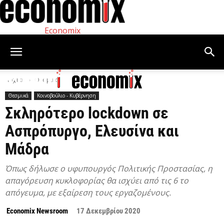
Economix
Αρχική
Θεσμικά
Θεσμικά
Κοινοβούλιο - Κυβέρνηση
Σκληρότερο lockdown σε
Ασπρόπυργο, Ελευσίνα και
Μάδρα
Όπως δήλωσε ο υφυπουργός Πολιτικής Προστασίας, η
απαγόρευση κυκλοφορίας θα ισχύει από τις 6 το
απόγευμα, με εξαίρεση τους εργαζομένους.
Economix Newsroom
17 Δεκεμβρίου 2020