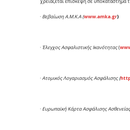
χρειάζεται επίσκεψη σε υποκατάστημα τ
·
Βεβαίωση Α.Μ.Κ.Α
(
www.amka.gr
)
·
Έλεγχος Ασφαλιστικής Ικανότητας
(
www
·
Ατομικός Λογαριασμός Ασφάλισης
(
htt
·
Ευρωπαϊκή Κάρτα Ασφάλισης Ασθενεία