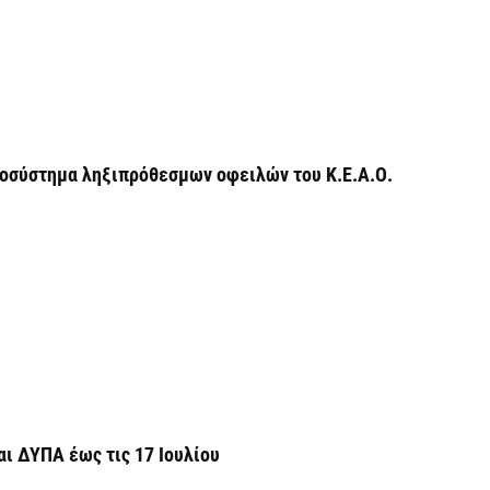
Υ
ε
ε
6 
ποσύστημα ληξιπρόθεσμων οφειλών του Κ.Ε.Α.Ο.
V
ε
6 
ι ΔΥΠΑ έως τις 17 Ιουλίου