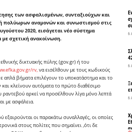
Έ
τησης των ασφαλισμένων, συνταξιούχων και
σ
γή πολύωρων αναμονών και συνωστισμού στις
σ
Αυγούστου 2020, εισάγεται νέο σύστημα
6 
 με σχετική ανακοίνωση.
Σ
4
θνικής δικτυακής πύλης (gov.gr) ή του
6 
w.efka.gov.gr/rv,
να εισέλθουν με τους κωδικούς
Με απλά βήματα επιλέγουν το υποκατάστημα και το
Ξ
 και κλείνουν αυτόματα το πρώτο διαθέσιμο
ε
υ ραντεβού αρκεί να προσέλθουν λίγα μόνο λεπτά
6 
αι με ασφάλεια.
Χ
ύ εξαιρούνται οι παρακάτω συναλλαγές, οι οποίες
Ε
ρονικά στους πολίτες που σημαίνει ,ότι δε
α