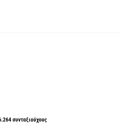
ε
0,
6 
Ο
ε
6 
Ά
m
π
6 
Υ
Π
6.264 συνταξιούχους
H
6 