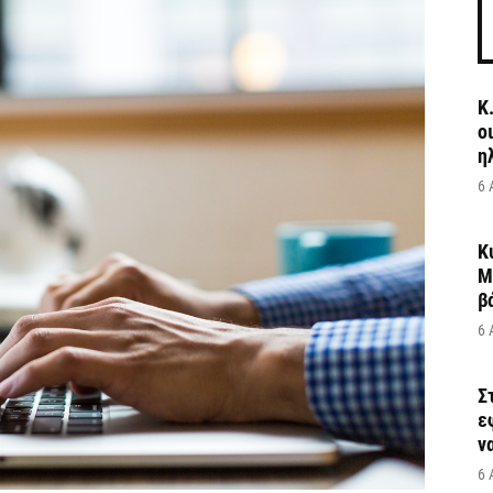
Κ
ο
η
6 
Κ
Μ
β
6 
Σ
ε
να
6 