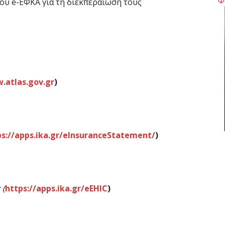
Φ
ου e-ΕΦΚΑ για τη διεκπεραίωσή τους
6 
Ο
δ
Ε
6 
.atlas.gov.gr
)
C
ε
6 
ps://apps.ika.gr/eInsuranceStatement/
)
Β
κ
6 
ς
(
https://apps.ika.gr/eEHIC
)
Ο
σ