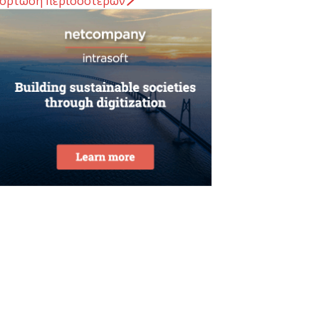
όρτωση περισσοτέρων
Αυγούστου 2026
ΠΕΚΑ: Αύριο η δεύτερη πληρωμή των
ικαιούχων του Λογαριασμού Αγροτικής
στίας
Αυγούστου 2026
rediaBank: Στα 53,6 εκατ. ευρώ τα
παναλαμβανόμενα λειτουργικά κέρδη
Αυγούστου 2026
ιομηχανία: επίθεση ουσίας από ΕΛΑΣ σε
υβέρνηση Μητσοτάκη
Αυγούστου 2026
ι ελληνικές scale-ups επιχειρήσεις
τρέφονται στην ανάπτυξη