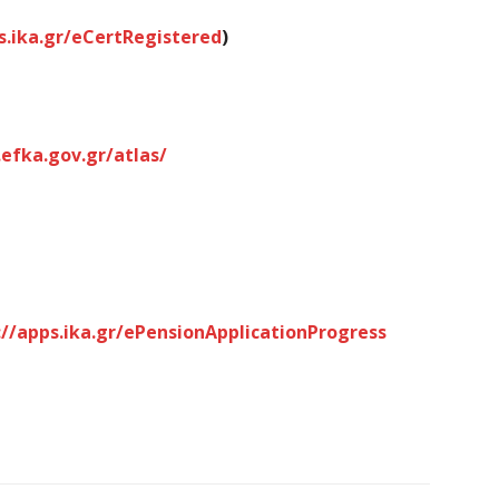
6 
s.ika.gr/eCertRegistered
)
Ν
Ι
6 
.efka.gov.gr/atlas/
Ψ
κ
6 
://
apps
.
ika
.
gr
/
ePensionApplicationProgress
Α
χ
Ο
6 
Ό