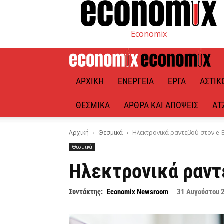
Economix
ΑΡΧΙΚΉ
ΕΝΈΡΓΕΙΑ
ΈΡΓΑ
ΑΣΤΙΚ
ΘΕΣΜΙΚΆ
ΆΡΘΡΑ ΚΑΙ ΑΠΌΨΕΙΣ
ΑΤ
Αρχική
Θεσμικά
Ηλεκτρονικά ραντεβού στον e-
Θεσμικά
Ηλεκτρονικά ραντ
Συντάκτης:
Economix Newsroom
31 Αυγούστου 