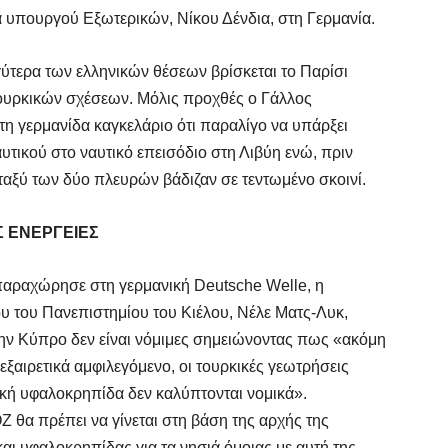
 υπουργού Εξωτερικών, Νίκου Δένδια, στη Γερμανία.
Ο
σ
γγύτερα των ελληνικών θέσεων βρίσκεται το Παρίσι
6 
ουρκικών σχέσεων. Μόλις προχθές ο Γάλλος
 γερμανίδα καγκελάριο ότι παραλίγο να υπάρξει
Ν
υτικού στο ναυτικό επεισόδιο στη Λιβύη ενώ, πριν
Ι
μεταξύ των δύο πλευρών βάδιζαν σε τεντωμένο σκοινί.
6 
Σ ΕΝΕΡΓΕΙΕΣ
Ψ
κ
 παραχώρησε στη γερμανική Deutsche Welle, η
6 
ίου του Πανεπιστημίου του Κιέλου, Νέλε Ματς-Λυκ,
ην Κύπρο δεν είναι νόμιμες σημειώνοντας πως «ακόμη
Α
 εξαιρετικά αμφιλεγόμενο, οι τουρκικές γεωτρήσεις
χ
ακή υφαλοκρηπίδα δεν καλύπτονται νομικά».
Ο
 θα πρέπει να γίνεται στη βάση της αρχής της
6 
αι υφαλοκρηπίδας για τα νησιά όμοιας με αυτή της