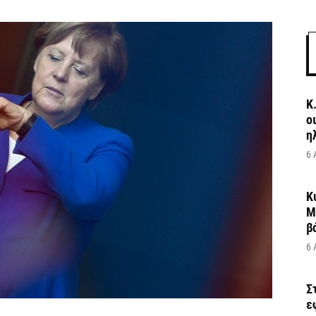
Κ
ο
η
6 
Κ
Μ
β
6 
Σ
ε