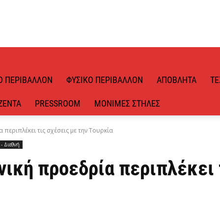
Ό ΠΕΡΙΒΆΛΛΟΝ
ΦΥΣΙΚΌ ΠΕΡΙΒΆΛΛΟΝ
ΑΠΌΒΛΗΤΑ
ΤΕ
ΖΈΝΤΑ
PRESSROOM
ΜΌΝΙΜΕΣ ΣΤΉΛΕΣ
 περιπλέκει τις σχέσεις με την Τουρκία
- Διεθνή
νική προεδρία περιπλέκει 