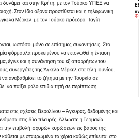
ι δυνάμει και στην Κρήτη, με τον Τούρκο ΥΠΕΞ να
Ε
α
ιοχή. Στον ίδιο άξονα προστίθεται και η τηλεφωνική
Φ
νγκελα Μέρκελ, με τον Τούρκο πρόεδρο, Ταγίπ
6 
Ο
νται, ωστόσο, μόνο σε επίσημες συναντήσεις. Στο
δ
Ε
μία φόρμουλα προκειμένου να εκτονωθεί η ένταση
6 
μα, έγινε και η συνάντηση του εξ απορρήτων του
ύς συνεργάτες της Άγκελα Μέρκελ στα τέλη Ιουνίου.
 να αναβαθμίσει το ζήτημα με την Τουρκία σε
C
ε
θεί να παίξει ρόλο επιδιαιτητή σε περίπτωση
6 
ατα στις σχέσεις Βερολίνου – Άγκυρας, δεδομένης και
Β
κ
ανάμεσα στις δύο πλευρές. Άλλωστε η Γερμανία
αι την επιβολή ισχυρών κυρώσεων εις βάρος της
6 
 κάθεται με σταυρωμένα τα χέρια καθώς επίκειται στο