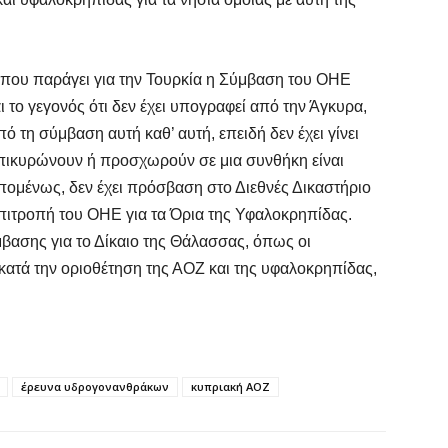
Ό
ε
0,
 που παράγει για την Τουρκία η Σύμβαση του ΟΗΕ
ι το γεγονός ότι δεν έχει υπογραφεί από την Άγκυρα,
6 
ό τη σύμβαση αυτή καθ’ αυτή, επειδή δεν έχει γίνει
πικυρώνουν ή προσχωρούν σε μια συνθήκη είναι
Ο
ε
ομένως, δεν έχει πρόσβαση στο Διεθνές Δικαστήριο
Επιτροπή του ΟΗΕ για τα Όρια της Υφαλοκρηπίδας.
6 
βασης για το Δίκαιο της Θάλασσας, όπως οι
 κατά την οριοθέτηση της ΑΟΖ και της υφαλοκρηπίδας,
Ά
m
π
6 
έρευνα υδρογονανθράκων
κυπριακή ΑΟΖ
Υ
Π