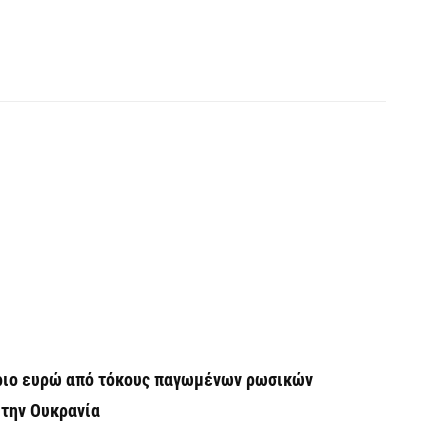
H
6 
Υ
ε
ε
6 
V
ε
6 
ύριο ευρώ από τόκους παγωμένων ρωσικών
 την Ουκρανία