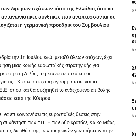
να
 των διμερών σχέσεων τόσο της Ελλάδας όσο και
6 
ις ανταγωνιστικές συνθήκες που αναπτύσσονται σε
ογίζεται η γερμανική προεδρία του Συμβουλίου
Έ
σ
σ
6 
δρία την 1η Ιουλίου ενώ, μεταξύ άλλων στόχων, έχει
οίηση μιας κοινής ευρωπαϊκής στρατηγικής για
Σ
κρίση στη Λιβύη, το μεταναστευτικό και οι
4
α τις 13 Ιουλίου έχει προγραμματιστεί και το
6 
Ε. όπου και θα συζητηθεί το ενδεχόμενο επιβολής
άσεις κατά της Κύπρου.
Ξ
ε
 να επικοινωνήσει τις ευρωπαϊκές θέσεις στην
6 
μη συνάντηση των ΥΠΕΞ των δύο κρατών, Χάικο Μάας
μα της διευθέτησης των τουρκικών γεωτρήσεων στην
Χ