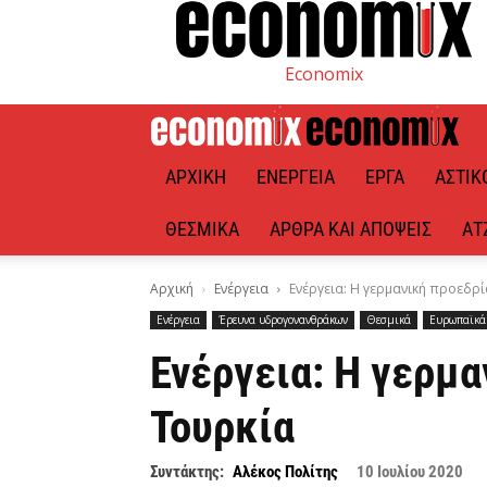
Economix
ΑΡΧΙΚΉ
ΕΝΈΡΓΕΙΑ
ΈΡΓΑ
ΑΣΤΙΚ
ΘΕΣΜΙΚΆ
ΆΡΘΡΑ ΚΑΙ ΑΠΌΨΕΙΣ
ΑΤ
Αρχική
Ενέργεια
Ενέργεια: Η γερμανική προεδρία
Ενέργεια
Έρευνα υδρογονανθράκων
Θεσμικά
Ευρωπαϊκά 
Ενέργεια: Η γερμα
Τουρκία
Συντάκτης:
Αλέκος Πολίτης
10 Ιουλίου 2020