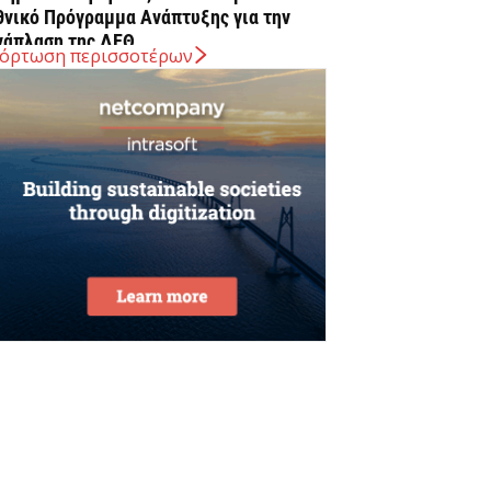
θνικό Πρόγραμμα Ανάπτυξης για την
νάπλαση της ΔΕΘ
όρτωση περισσοτέρων
Αυγούστου 2026
ΠΕΚΑ: Αύριο η δεύτερη πληρωμή των
ικαιούχων του Λογαριασμού Αγροτικής
στίας
Αυγούστου 2026
rediaBank: Στα 53,6 εκατ. ευρώ τα
παναλαμβανόμενα λειτουργικά κέρδη
Αυγούστου 2026
ιομηχανία: επίθεση ουσίας από ΕΛΑΣ σε
υβέρνηση Μητσοτάκη
Αυγούστου 2026