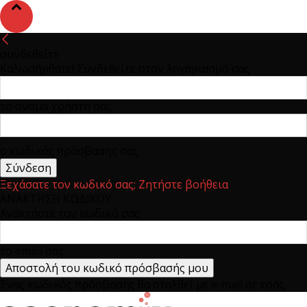
συνδεθείτε
Καλωσήρθατε! Συνδεθείτε στον λογαριασμό σας
το όνομα χρήστη σας
ο κωδικός πρόσβασης σας
Ξεχάσατε τον κωδικό σας; Ζητήστε βοήθεια
ΑΝΑΚΤΗΣΗ ΚΩΔΙΚΟΥ
Ανακτήστε τον κωδικό σας
το email σας
Ένας κωδικός πρόσβασης θα σταλθεί με e-mail σε εσάς.