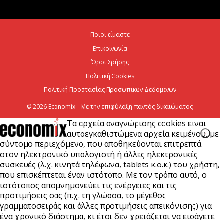
Η Deloitte Ελλάδος αποκλειστικός
χρηματοοικονομικός σύμβουλος του Ομίλου ΔΕΗ
Ποιοι είμαστε
για τη στρατηγική είσοδό του...
Επικοινωνία
7 Αυγούστου 2026
Όροι Χρήσης
Πολιτική Cookies
Πολιτική Προστασίας Προσωπικών Δεδομένων
© 2026 Economix – Με την επιφύλαξη παντός δικαιώματος.
Τα αρχεία αναγνώρισης cookies είναι
αυτοεγκαθιστώμενα αρχεία κειμένου, με
σύντομο περιεχόμενο, που αποθηκεύονται επιτρεπτά
στον ηλεκτρονικό υπολογιστή ή άλλες ηλεκτρονικές
συσκευές (λ.χ. κινητά τηλέφωνα, tablets κ.ο.κ.) του χρήστη,
που επισκέπτεται έναν ιστότοπο. Με τον τρόπο αυτό, ο
ιστότοπος απομνημονεύει τις ενέργειες και τις
προτιμήσεις σας (π.χ. τη γλώσσα, το μέγεθος
γραμματοσειράς και άλλες προτιμήσεις απεικόνισης) για
ένα χρονικό διάστημα, κι έτσι δεν χρειάζεται να εισάγετε