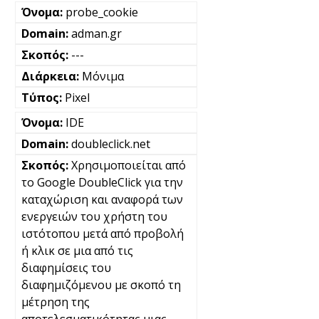
probe_cookie
adman.gr
---
Μόνιμα
Pixel
IDE
doubleclick.net
Χρησιμοποιείται από
το Google DoubleClick για την
καταχώριση και αναφορά των
ενεργειών του χρήστη του
ιστότοπου μετά από προβολή
ή κλικ σε μια από τις
διαφημίσεις του
διαφημιζόμενου με σκοπό τη
μέτρηση της
αποτελεσματικότητας μιας