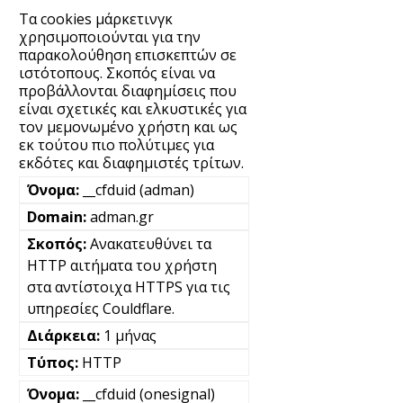
Τα cookies μάρκετινγκ
χρησιμοποιούνται για την
παρακολούθηση επισκεπτών σε
ιστότοπους. Σκοπός είναι να
προβάλλονται διαφημίσεις που
είναι σχετικές και ελκυστικές για
τον μεμονωμένο χρήστη και ως
εκ τούτου πιο πολύτιμες για
εκδότες και διαφημιστές τρίτων.
__cfduid (adman)
adman.gr
Ανακατευθύνει τα
HTTP αιτήματα του χρήστη
στα αντίστοιχα HTTPS για τις
υπηρεσίες Couldflare.
1 μήνας
HTTP
__cfduid (onesignal)