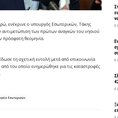
Σ
ε
να
υρώ, ενέκρινε ο υπουργός Εσωτερικών, Τάκης
6 
ν αντιμετώπιση των πρώτων αναγκών του νησιού
ν πρόσφατη θεομηνία.
Έ
σ
σ
έδωσε τη σχετική εντολή μετά από επικοινωνία
6 
, από τον οποίο ενημερώθηκε για τις καταστροφές
.
Σ
4
6 
ργείο Εσωτερικών
Ξ
ε
6 