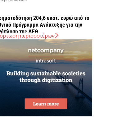
ρηματοδότηση 204,6 εκατ. ευρώ από το
θνικό Πρόγραμμα Ανάπτυξης για την
νάπλαση της ΔΕΘ
όρτωση περισσοτέρων
Αυγούστου 2026
ΠΕΚΑ: Αύριο η δεύτερη πληρωμή των
ικαιούχων του Λογαριασμού Αγροτικής
στίας
Αυγούστου 2026
rediaBank: Στα 53,6 εκατ. ευρώ τα
παναλαμβανόμενα λειτουργικά κέρδη
Αυγούστου 2026
ιομηχανία: επίθεση ουσίας από ΕΛΑΣ σε