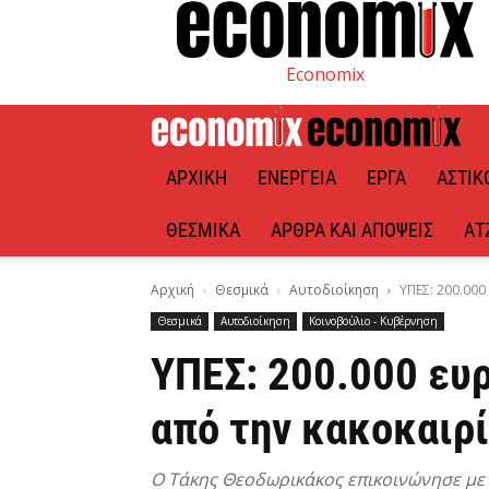
Economix
ΑΡΧΙΚΉ
ΕΝΈΡΓΕΙΑ
ΈΡΓΑ
ΑΣΤΙΚ
ΘΕΣΜΙΚΆ
ΆΡΘΡΑ ΚΑΙ ΑΠΌΨΕΙΣ
ΑΤ
Αρχική
Θεσμικά
Αυτοδιοίκηση
ΥΠΕΣ: 200.00
Θεσμικά
Αυτοδιοίκηση
Κοινοβούλιο - Κυβέρνηση
ΥΠΕΣ: 200.000 ευ
από την κακοκαιρ
Ο Τάκης Θεοδωρικάκος επικοινώνησε με 