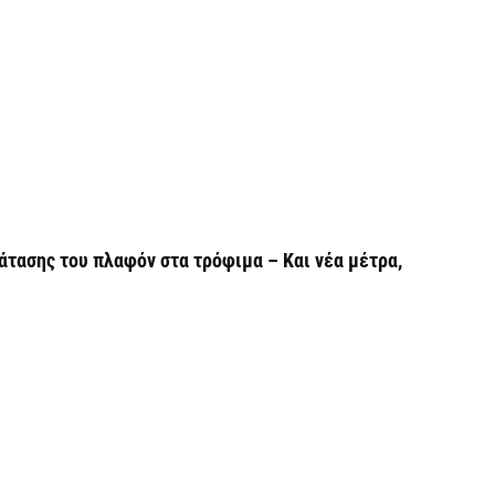
Ο
6 
Ό
ε
0,
6 
Ο
άτασης του πλαφόν στα τρόφιμα – Και νέα μέτρα,
ε
6 
Ά
m
π
6 