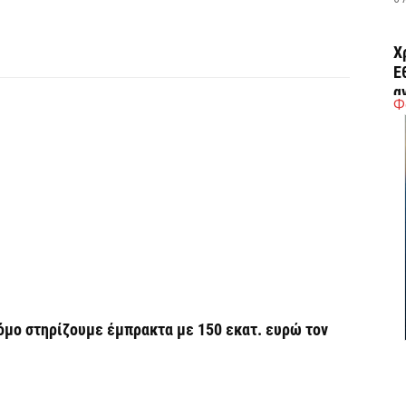
Χ
Ε
α
Φ
6 
Ο
δ
Ε
6 
C
ε
όμο στηρίζουμε έμπρακτα με 150 εκατ. ευρώ τον
6 
Β