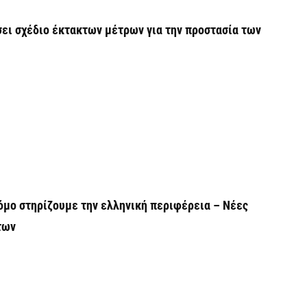
Υ
ει σχέδιο έκτακτων μέτρων για την προστασία των
Π
H
6 
Υ
ε
ε
6 
V
όμο στηρίζουμε την ελληνική περιφέρεια – Nέες
ε
των
6 