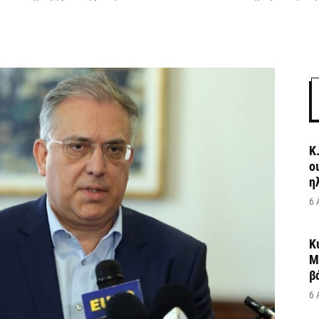
Κ
ο
η
6 
Κ
Μ
β
6 