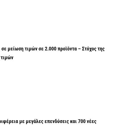
κ
6 
Ο
σ
6 
σε μείωση τιμών σε 2.000 προϊόντα – Στόχος της
Ν
 τιμών
Ι
6 
Ψ
κ
6 
Α
ιφέρεια με μεγάλες επενδύσεις και 700 νέες
χ