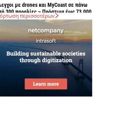
λεγχοι με drones και MyCoast σε πάνω
πό 300 παραλίες – Πρόστιμα έως 73.000...
όρτωση περισσοτέρων
Αυγούστου 2026
 Ελλάδα στις κορυφαίες επιλογές των
υρωπαίων ταξιδιωτών, σύμφωνα με
ρευνα του ΕΟΤ
Αυγούστου 2026
ΤΑΣΥ: 29,4 χλμ. νέων σιδηροτροχιών στο
ετρό της Αθήνας – Στο τελικό στάδιο το...
Αυγούστου 2026
ήμερα η δεύτερη πληρωμή των
ικαιούχων του Λογαριασμού Αγροτικής
στίας
Αυγούστου 2026