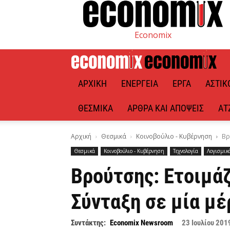
Economix
ΑΡΧΙΚΉ
ΕΝΈΡΓΕΙΑ
ΈΡΓΑ
ΑΣΤΙΚ
ΘΕΣΜΙΚΆ
ΆΡΘΡΑ ΚΑΙ ΑΠΌΨΕΙΣ
ΑΤ
Αρχική
Θεσμικά
Κοινοβούλιο - Κυβέρνηση
Βρ
Θεσμικά
Κοινοβούλιο - Κυβέρνηση
Τεχνολογία
Λογισμικ
Βρούτσης: Ετοιμά
Σύνταξη σε μία μέ
Συντάκτης:
Economix Newsroom
23 Ιουλίου 201