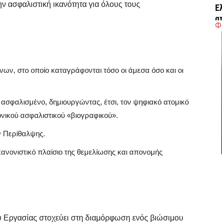
ην ασφαλιστική ικανότητα για όλους τους
Έ
α
Φ
7 
Η
ων, στο οποίο καταγράφονται τόσο οι άμεσα όσο και οι
Ε
έ
7 
 ασφαλισμένο, δημιουργώντας, έτσι, τον ψηφιακό ατομικό
νικού ασφαλιστικού «βιογραφικού».
Σ
ν Περίθαλψης.
Μ
7 
κανονιστικό πλαίσιο της θεμελίωσης και απονομής
Σ
δ
Ε
7 
υ Εργασίας στοχεύει στη διαμόρφωση ενός βιώσιμου