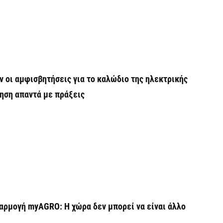
Χ
Ε
α
6 
Ο
δ
ν οι αμφισβητήσεις για το καλώδιο της ηλεκτρικής
Ε
ηση απαντά με πράξεις
6 
C
ε
6 
αρμογή myAGRO: Η χώρα δεν μπορεί να είναι άλλο