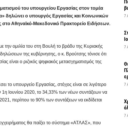
Π
β
ματισμού του υπουργείου Εργασίας στον τομέα
α» δηλώνει ο υπουργός Εργασίας και Κοινωνικών
7 
 στο Αθηναϊκό-Μακεδονικό Πρακτορείο Ειδήσεων.
Σ
Ι
ε την ομιλία του στη Βουλή το βράδυ της Κυριακής
7 
δηλώσεων της κυβέρνησης, ο κ. Βρούτσης τόνισε ότι
ίας είναι ο ριζικός ψηφιακός μετασχηματισμός της
Θ
Π
ε
ει το υπουργείο Εργασίας, στόχος είναι σε λιγότερο
7 
ην 1η Ιουνίου 2020, το 34,33% των νέων συντάξεων να
υ 2021, περίπου το 90% των συντάξεων να εκδίδεται
Χ
ό
7 
εγχειρήματος θα παίξει το σύστημα «ΑΤΛΑΣ», που