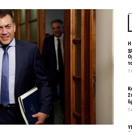
Η
χ
Ο
το
7 
Κ
Σ
δ
7 
Υ