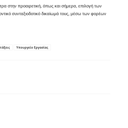
να
ητρα στην προαιρετική, όπως και σήμερα, επιλογή των
6 
τικό συνταξιοδοτικό δικαίωμά τους, μέσω των φορέων
Έ
σ
σ
τάξεις
Υπουργείο Εργασίας
6 
Σ
4
6 
Ξ
ε
6 