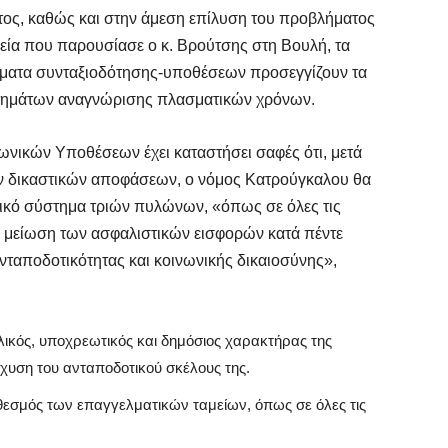
τος, καθώς και στην άμεση επίλυση του προβλήματος
εία που παρουσίασε ο κ. Βρούτσης στη Βουλή, τα
Σ
Θ
ήματα συνταξιοδότησης-υποθέσεων προσεγγίζουν τα
7 
ιτημάτων αναγνώρισης πλασματικών χρόνων.
νικών Υποθέσεων έχει καταστήσει σαφές ότι, μετά
Κ
ο
ν δικαστικών αποφάσεων, ο νόμος Κατρούγκαλου θα
η
ικό σύστημα τριών πυλώνων, «όπως σε όλες τις
6 
 μείωση των ασφαλιστικών εισφορών κατά πέντε
ανταποδοτικότητας και κοινωνικής δικαιοσύνης»,
Κ
Μ
β
ικός, υποχρεωτικός και δημόσιος χαρακτήρας της
6 
σχυση του ανταποδοτικού σκέλους της.
εσμός των επαγγελματικών ταμείων, όπως σε όλες τις
Σ
ε