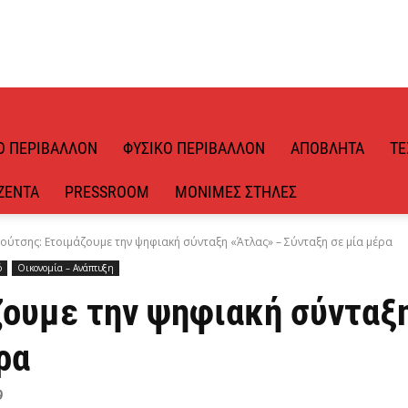
Ό ΠΕΡΙΒΆΛΛΟΝ
ΦΥΣΙΚΌ ΠΕΡΙΒΆΛΛΟΝ
ΑΠΌΒΛΗΤΑ
ΤΕ
ΖΈΝΤΑ
PRESSROOM
ΜΌΝΙΜΕΣ ΣΤΉΛΕΣ
ούτσης: Ετοιμάζουμε την ψηφιακή σύνταξη «Άτλας» – Σύνταξη σε μία μέρα
ό
Οικονομία – Ανάπτυξη
ζουμε την ψηφιακή σύνταξη
ρα
9